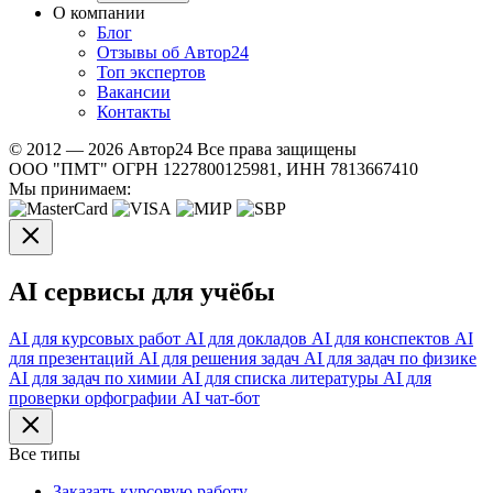
О компании
Блог
Отзывы об Автор24
Топ экспертов
Вакансии
Контакты
© 2012 — 2026 Автор24 Все права защищены
ООО "ПМТ" ОГРН 1227800125981, ИНН 7813667410
Мы принимаем:
AI сервисы для учёбы
AI для курсовых работ
AI для докладов
AI для конспектов
AI
для презентаций
AI для решения задач
AI для задач по физике
AI для задач по химии
AI для списка литературы
AI для
проверки орфографии
AI чат-бот
Все типы
Заказать курсовую работу