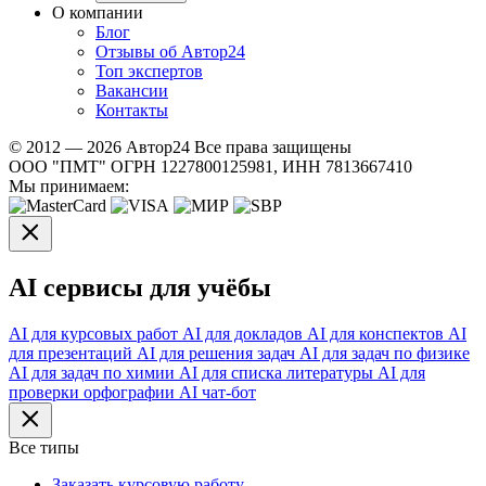
О компании
Блог
Отзывы об Автор24
Топ экспертов
Вакансии
Контакты
© 2012 — 2026 Автор24 Все права защищены
ООО "ПМТ" ОГРН 1227800125981, ИНН 7813667410
Мы принимаем:
AI сервисы для учёбы
AI для курсовых работ
AI для докладов
AI для конспектов
AI
для презентаций
AI для решения задач
AI для задач по физике
AI для задач по химии
AI для списка литературы
AI для
проверки орфографии
AI чат-бот
Все типы
Заказать курсовую работу