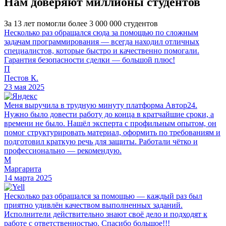
Нам доверяют миллионы студентов
За 13 лет помогли более 3 000 000 студентов
Несколько раз обращался сюда за помощью по сложным
задачам программирования — всегда находил отличных
специалистов, которые быстро и качественно помогали.
Гарантия безопасности сделки — большой плюс!
П
Пестов К.
23 мая 2025
Меня выручила в трудную минуту платформа Автор24.
Нужно было довести работу до конца в кратчайшие сроки, а
времени не было. Нашёл эксперта с профильным опытом, он
помог структурировать материал, оформить по требованиям и
подготовил краткую речь для защиты. Работали чётко и
профессионально — рекомендую.
М
Маргарита
14 марта 2025
Несколько раз обращался за помощью — каждый раз был
приятно удивлён качеством выполненных заданий.
Исполнители действительно знают своё дело и подходят к
работе с ответственностью. Спасибо большое!!!