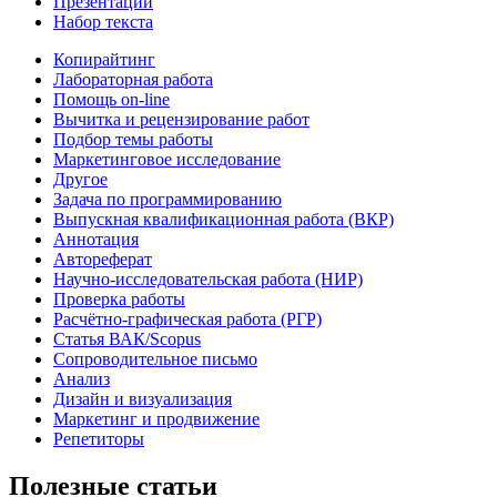
Презентации
Набор текста
Копирайтинг
Лабораторная работа
Помощь on-line
Вычитка и рецензирование работ
Подбор темы работы
Маркетинговое исследование
Другое
Задача по программированию
Выпускная квалификационная работа (ВКР)
Аннотация
Автореферат
Научно-исследовательская работа (НИР)
Проверка работы
Расчётно-графическая работа (РГР)
Статья ВАК/Scopus
Сопроводительное письмо
Анализ
Дизайн и визуализация
Маркетинг и продвижение
Репетиторы
Полезные статьи