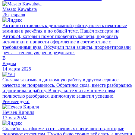
Masato Kawabata
26 февраля
Активно готовлюсь к дипломной работе, но есть некоторые
заминки в расчётах и по общей теме. Нашёл эксперта на
Автор24, который помог проверить расчёты, подобрать
источники и привести оформление в соответствие с
требованиями вуза. Обсудили план защиты, прорепетировали
речь — теперь уверен в результате.
В
Вадим
14 марта 2025
Сначала заказывал дипломную работу в другом сервисе,
качество не понравилось. Обратился сюда, вместе разбирались
и допиливали работу. В результате я и сам в теме прям
полностью разобрался, дипломную защитил успешно.
Рекомендую!
Нечаев Кирилл
17 мая 2024
Спасибо платформе за отзывчивых специалистов, которые
помогают студентам. Нужно было срочно всё сдать, а времени