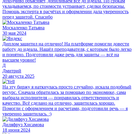
доходчиво объясняет, допиливаем всё до идеала. По срокам
укладываемся, по стоимости устраивает, сделки безопасны.
Помощь эксперта в расчётах и оформлении дала уверенность
перед защитой. Спасибо
Москаленко Татьяна
30 мая 2024
Диплом защитил на отлично! На платформе помогли довести
работу до идеала. Нашёл преподавателя, с которым было легко
и понятно. Подготовили даже речь для защиты — всё на
высшем уровне!
Д
Дмитрий
20 августа 2025
На эту биржу я наткнулась просто случайно, искала подобный
ресурс. Сначала обратилась за помощью по экономике, сама
выбрала исполнителя — понравилась ответственность и
качество. Всё сделано на отлично, защитилась хорошо.
Помогли с оформлением и расчетами, подготовили речь — я
уверенно защитилась. :)
Диляфруз Хисамова
18 июня 2024