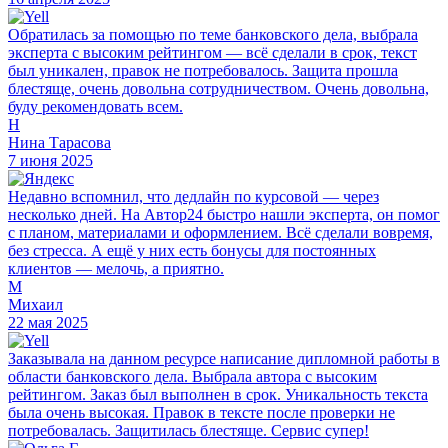
Обратилась за помощью по теме банковского дела, выбрала
эксперта с высоким рейтингом — всё сделали в срок, текст
был уникален, правок не потребовалось. Защита прошла
блестяще, очень довольна сотрудничеством. Очень довольна,
буду рекомендовать всем.
Н
Нина Тарасова
7 июня 2025
Недавно вспомнил, что дедлайн по курсовой — через
несколько дней. На Автор24 быстро нашли эксперта, он помог
с планом, материалами и оформлением. Всё сделали вовремя,
без стресса. А ещё у них есть бонусы для постоянных
клиентов — мелочь, а приятно.
М
Михаил
22 мая 2025
Заказывала на данном ресурсе написание дипломной работы в
области банковского дела. Выбрала автора с высоким
рейтингом. Заказ был выполнен в срок. Уникальность текста
была очень высокая. Правок в тексте после проверки не
потребовалась. Защитилась блестяще. Сервис супер!