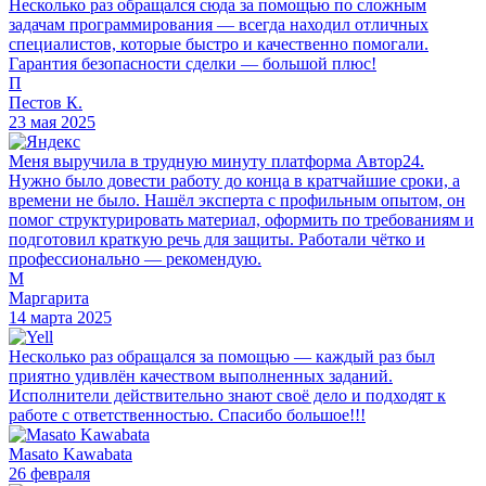
Несколько раз обращался сюда за помощью по сложным
задачам программирования — всегда находил отличных
специалистов, которые быстро и качественно помогали.
Гарантия безопасности сделки — большой плюс!
П
Пестов К.
23 мая 2025
Меня выручила в трудную минуту платформа Автор24.
Нужно было довести работу до конца в кратчайшие сроки, а
времени не было. Нашёл эксперта с профильным опытом, он
помог структурировать материал, оформить по требованиям и
подготовил краткую речь для защиты. Работали чётко и
профессионально — рекомендую.
М
Маргарита
14 марта 2025
Несколько раз обращался за помощью — каждый раз был
приятно удивлён качеством выполненных заданий.
Исполнители действительно знают своё дело и подходят к
работе с ответственностью. Спасибо большое!!!
Masato Kawabata
26 февраля