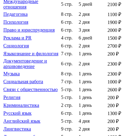
Международные
5 стр.
5 дней
2100 ₽
отношения
Педагогика
8 стр.
2 дня
1100 ₽
Психология
6 стр.
2 дня
1900 ₽
Право и юриспруденция
6 стр.
3 дня
2000 ₽
Реклама и PR
4 стр.
6 дней
1500 ₽
Социология
6 стр.
2 дня
2700 ₽
Языкознание и филология
7 стр.
1 день
200 ₽
Документоведение и
6 стр.
2 дня
2300 ₽
архивоведение
Музыка
8 стр.
1 день
2300 ₽
Социальная работа
7 стр.
1 день
1000 ₽
Связи с общественностью
5 стр.
1 день
2600 ₽
Религия
5 стр.
1 день
200 ₽
Криминалистика
2 стр.
1 день
200 ₽
Русский язык
6 стр.
1 день
1300 ₽
Английский язык
5 стр.
4 дня
200 ₽
Лингвистика
9 стр.
2 дня
200 ₽