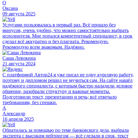
О
Оксана
09 августа 2025
Услугами пользовалась в первый раз. Всё прошло без
минусов, очень удобно, что можно самостоятельно выбрать
исполнителя. Мне попался компетентный специалист, в срок
сделал всё аккуратно и без плагиата. Рекомендую.
Рекомендую всем знакомым. Надёжно.
Саша Левокина
21 августа 2024
С платформой Автор24 я уже писал не одну курсовую работу,
поэтому и дипломом решил не мучиться сам. На сайте нашёл
надёжного специалиста, с которым быстро наладили деловое
общение, разобрали структуру и важные моменты.
Подготовили текст, презентацию и речь; всё отвечало
требованиям, без спешки.
А
Александр
16 апреля 2025
Обратилась за помощью по теме банковского дела, выбрала
эксперта с высоким рейтингом — всё сделали в срок, текст