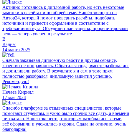
Активно готовлюсь к дипломной работе, но есть некоторые
заминки в расчётах и по общей теме. Нашёл эксперта на
Автор24, который помог проверить расчёты, подобрать
источники и привести оформление в соответствие с
требованиями вуза. Обсудили план защиты, прорепетировали
речь — теперь уверен в результате.
В
Вадим
14 марта 2025
Сначала заказывал дипломную работу в другом сервисе,
качество не понравилось. Обратился сюда, вместе разбирались
и допиливали работу. В результате я и сам в теме прям
полностью разобрался, дипломную защитил успешно.
Рекомендую!
Нечаев Кирилл
17 мая 2024
Спасибо платформе за отзывчивых специалистов, которые
помогают студентам. Нужно было срочно всё сдать, а времени
не хватало. Нашла эксперта, с которым разобрались в теме,
всё оформили и уложились в сроки. Сдала на отлично, очень
благодарна!