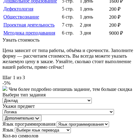
Дошкольное образование
5 стр.
1 день
1600 ₽
Дефектология
5 стр.
1 день
200 ₽
Обществознание
6 стр.
1 день
200 ₽
Проектная деятельность
7 стр.
2 дня
200 ₽
Методика преподавания
6 стр.
3 дня
9000 ₽
Узнать стоимость
Цена зависит от типа работы, объёма и срочности. Заполните
форму — рассчитаем стоимость. Вы всегда можете указать
желаемую цену в заказе. Узнайте, сколько стоит выполнение
вашей работы, прямо сейчас!
Шаг
1
из 3
-
5
%
Чем более подробно опишешь задание, тем больше скидка
Выбери тип задания
Укажи предмет
Дополнительно
Язык программирования
Язык
Кол-во символов