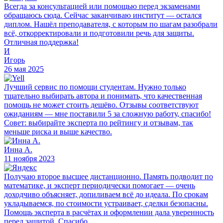
Всегда за консультацией или помощью перед экзаменами
обращаюсь сюда. Сейчас заканчиваю институт — остался
диплом. Нашёл преподавателя, с которым по шагам разобрали
всё, откорректировали и подготовили речь для защиты.
Отличная поддержка!
И
Игорь
26 мая 2025
Лучший сервис по помощи студентам. Нужно только
тщательно выбирать автора и понимать, что качественная
помощь не может стоить дешёво. Отзывы соответствуют
ожиданиям — мне поставили 5 за сложную работу, спасибо!
Совет: выбирайте эксперта по рейтингу и отзывам, так
меньше риска и выше качество.
Инна А.
11 ноября 2023
Получаю второе высшее дистанционно. Память подводит по
математике, и эксперт периодически помогает — очень
доходчиво объясняет, допиливаем всё до идеала. По срокам
укладываемся, по стоимости устраивает, сделки безопасны.
Помощь эксперта в расчётах и оформлении дала уверенность
перед защитой. Спасибо