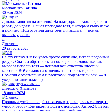
Москаленко Татьяна
30 мая 2024
Диплом защитил на отлично! На платформе помогли довести
работу до идеала. Нашёл преподавателя, с которым было легко
и понятно. Подготовили даже речь для защиты — всё на
высшем уровне!
Д
Дмитрий
20 августа 2025
На эту биржу я наткнулась просто случайно, искала подобный
ресурс. Сначала обратилась за помощью по экономике, сама
выбрала исполнителя — понравилась ответственность и
качество. Всё сделано на отлично, защитилась хорошо.
Помогли с оформлением и расчетами, подготовили речь — я
уверенно защитилась. :)
Диляфруз Хисамова
18 июня 2024
Прошлый учебный год был тяжелым, приходилось совмещать
учёбу и работу. Еле закрыла долги с помощью Автор24. Летом
готовилась к новому семестру — здесь всё нужное,