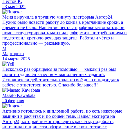
Пестов К.
23 мая 2025
Меня выручила в трудную минуту платформа Автор24.
Нужно было довести работу до конца в кратчайшие сроки, а
времени не было. Нашёл эксперта с профильным опытом, он
помог структурировать материал, оформить по требованиям и
подготовил краткую речь для защиты. Работали чётко и
профессионально — рекомендую.
М
Маргарита
14 марта 2025
Несколько раз обращался за помощью — каждый раз был
приятно удивлён качеством выполненных заданий.
Исполнители действительно знают своё дело и подходят к
работе с ответственностью. Спасибо большое!!!
Masato Kawabata
26 февраля
Активно готовлюсь к дипломной работе, но есть некоторые
заминки в расчётах и по общей теме. Нашёл эксперта на
Автор24, который помог проверить расчёты, подобрать
источники и привести оформление в соответствие с