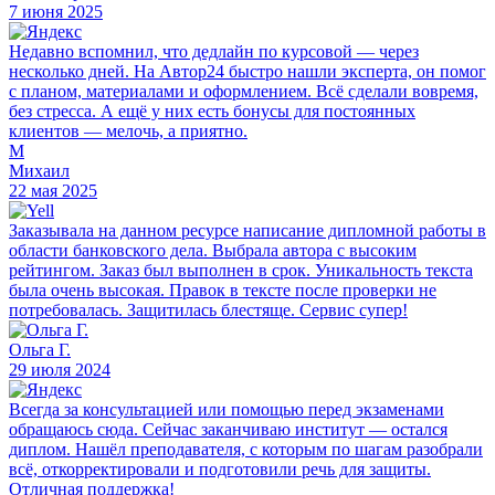
7 июня 2025
Недавно вспомнил, что дедлайн по курсовой — через
несколько дней. На Автор24 быстро нашли эксперта, он помог
с планом, материалами и оформлением. Всё сделали вовремя,
без стресса. А ещё у них есть бонусы для постоянных
клиентов — мелочь, а приятно.
М
Михаил
22 мая 2025
Заказывала на данном ресурсе написание дипломной работы в
области банковского дела. Выбрала автора с высоким
рейтингом. Заказ был выполнен в срок. Уникальность текста
была очень высокая. Правок в тексте после проверки не
потребовалась. Защитилась блестяще. Сервис супер!
Ольга Г.
29 июля 2024
Всегда за консультацией или помощью перед экзаменами
обращаюсь сюда. Сейчас заканчиваю институт — остался
диплом. Нашёл преподавателя, с которым по шагам разобрали
всё, откорректировали и подготовили речь для защиты.
Отличная поддержка!