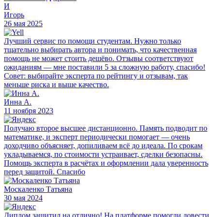
И
Игорь
26 мая 2025
Лучший сервис по помощи студентам. Нужно только
тщательно выбирать автора и понимать, что качественная
помощь не может стоить дешёво. Отзывы соответствуют
ожиданиям — мне поставили 5 за сложную работу, спасибо!
Совет: выбирайте эксперта по рейтингу и отзывам, так
меньше риска и выше качество.
Инна А.
11 ноября 2023
Получаю второе высшее дистанционно. Память подводит по
математике, и эксперт периодически помогает — очень
доходчиво объясняет, допиливаем всё до идеала. По срокам
укладываемся, по стоимости устраивает, сделки безопасны.
Помощь эксперта в расчётах и оформлении дала уверенность
перед защитой. Спасибо
Москаленко Татьяна
30 мая 2024
Диплом защитил на отлично! На платформе помогли довести