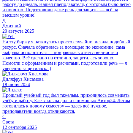
работу до идеала. Нашёл преподавателя, с которым было легко
и понятно. Подготовили даже речь для защиты — всё на
высшем уровне!
Д
Дмитрий
20 августа 2025
На эту биржу я наткнулась просто случайно, искала подобный
ресурс. Сначала обратилась за помощью по экономике, сама
выбрала исполнителя — понравилась ответственность и
качество. Всё сделано на отлично, защитилась хорошо.
Помогли с оформлением и расчетами, подготовили речь — я
уверенно защитилась. :)
Диляфруз Хисамова
18 июня 2024
Прошлый учебный год был тяжелым, приходилось совмещать
учёбу и работу. Еле закрыла долги с помощью Автор24. Летом
готовилась к новому семестру — здесь всё нужное,
преподаватели всегда откликаются.
С
Света
12 сентября 2025