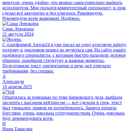
минусов, очень удобно, что можно самостоятельно выбрать
исполнителя. Мне попался компетентный специалист, в срок
сделал всё аккуратно и без плагиата. Рекомендую.
Рекомендую всем знакомым. Надёжно.
Саша Левокина
21 августа 2024
С платформой Автор24 я уже писал не одну курсовую работу,
поэтому и дипломом решил не мучиться сам. На сайте нашёл
надёжного специалиста, с которым быстро наладили деловое
общение, разобрали структуру и важные моменты.
Подготовили текст, презентацию и речь; всё отвечало
требованиям, без спешки.
А
Александр
16 апреля 2025
Обратилась за помощью по теме банковского дела, выбрала
эксперта с высоким рейтингом — всё сделали в срок, текст
был уникален, правок не потребовалось. Защита прошла
блестяще, очень довольна сотрудничеством. Очень довольна,
буду рекомендовать всем.
Н
Нина Тарасова