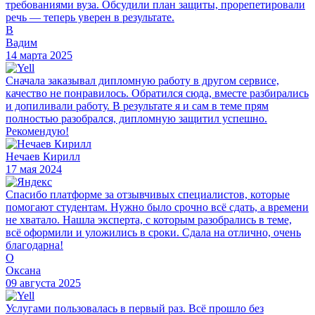
требованиями вуза. Обсудили план защиты, прорепетировали
речь — теперь уверен в результате.
В
Вадим
14 марта 2025
Сначала заказывал дипломную работу в другом сервисе,
качество не понравилось. Обратился сюда, вместе разбирались
и допиливали работу. В результате я и сам в теме прям
полностью разобрался, дипломную защитил успешно.
Рекомендую!
Нечаев Кирилл
17 мая 2024
Спасибо платформе за отзывчивых специалистов, которые
помогают студентам. Нужно было срочно всё сдать, а времени
не хватало. Нашла эксперта, с которым разобрались в теме,
всё оформили и уложились в сроки. Сдала на отлично, очень
благодарна!
О
Оксана
09 августа 2025
Услугами пользовалась в первый раз. Всё прошло без