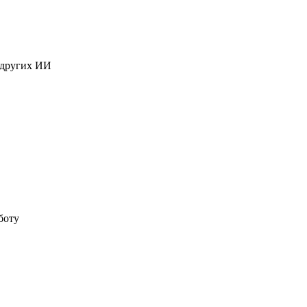
 других ИИ
боту