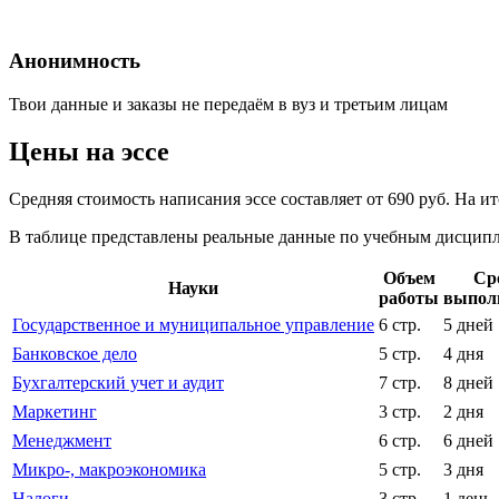
Анонимность
Твои данные и заказы не передаём в вуз и третьим лицам
Цены на эссе
Средняя стоимость написания эссе составляет от 690 руб. На 
В таблице представлены реальные данные по учебным дисципли
Объем
Ср
Науки
работы
выпол
Государственное и муниципальное управление
6 стр.
5 дней
Банковское дело
5 стр.
4 дня
Бухгалтерский учет и аудит
7 стр.
8 дней
Маркетинг
3 стр.
2 дня
Менеджмент
6 стр.
6 дней
Микро-, макроэкономика
5 стр.
3 дня
Налоги
3 стр.
1 день