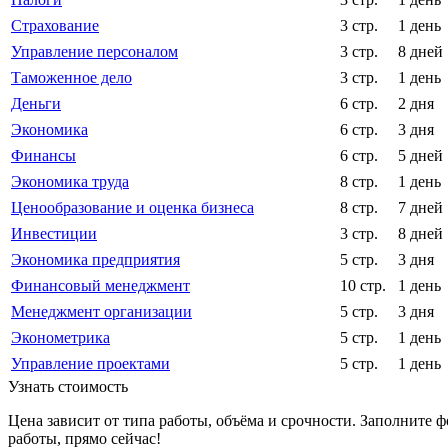
Страхование
3 стр.
1 день
Управление персоналом
3 стр.
8 дней
Таможенное дело
3 стр.
1 день
Деньги
6 стр.
2 дня
Экономика
6 стр.
3 дня
Финансы
6 стр.
5 дней
Экономика труда
8 стр.
1 день
Ценообразование и оценка бизнеса
8 стр.
7 дней
Инвестиции
3 стр.
8 дней
Экономика предприятия
5 стр.
3 дня
Финансовый менеджмент
10 стр.
1 день
Менеджмент организации
5 стр.
3 дня
Эконометрика
5 стр.
1 день
Управление проектами
5 стр.
1 день
Узнать стоимость
Цена зависит от типа работы, объёма и срочности. Заполните 
работы, прямо сейчас!