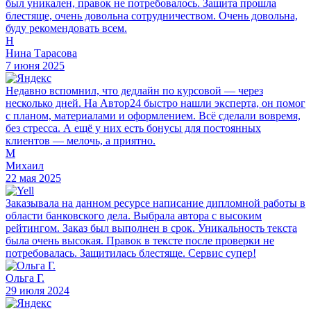
был уникален, правок не потребовалось. Защита прошла
блестяще, очень довольна сотрудничеством. Очень довольна,
буду рекомендовать всем.
Н
Нина Тарасова
7 июня 2025
Недавно вспомнил, что дедлайн по курсовой — через
несколько дней. На Автор24 быстро нашли эксперта, он помог
с планом, материалами и оформлением. Всё сделали вовремя,
без стресса. А ещё у них есть бонусы для постоянных
клиентов — мелочь, а приятно.
М
Михаил
22 мая 2025
Заказывала на данном ресурсе написание дипломной работы в
области банковского дела. Выбрала автора с высоким
рейтингом. Заказ был выполнен в срок. Уникальность текста
была очень высокая. Правок в тексте после проверки не
потребовалась. Защитилась блестяще. Сервис супер!
Ольга Г.
29 июля 2024