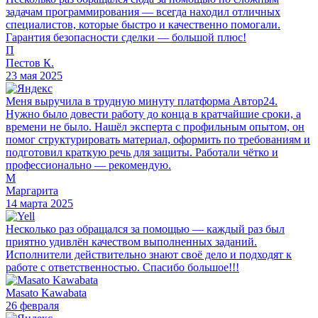
задачам программирования — всегда находил отличных
специалистов, которые быстро и качественно помогали.
Гарантия безопасности сделки — большой плюс!
П
Пестов К.
23 мая 2025
Меня выручила в трудную минуту платформа Автор24.
Нужно было довести работу до конца в кратчайшие сроки, а
времени не было. Нашёл эксперта с профильным опытом, он
помог структурировать материал, оформить по требованиям и
подготовил краткую речь для защиты. Работали чётко и
профессионально — рекомендую.
М
Маргарита
14 марта 2025
Несколько раз обращался за помощью — каждый раз был
приятно удивлён качеством выполненных заданий.
Исполнители действительно знают своё дело и подходят к
работе с ответственностью. Спасибо большое!!!
Masato Kawabata
26 февраля