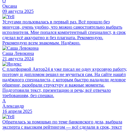
О
Оксана
09 августа 2025
Услугами пользовалась в первый раз. Всё прошло без
минусов, очень удобно, что можно самостоятельно выбрать
исполнителя. Мне попался компетентный специалист, в срок
сделал всё аккуратно и без плагиата. Рекомендую.
Рекомендую всем знакомым. Надёжно.
Саша Левокина
21 августа 2024
С платформой Автор24 я уже писал не одну курсовую работу,
поэтому и дипломом решил не мучиться сам. На сайте нашёл
надёжного специалиста, с которым быстро наладили деловое
общение, разобрали структуру и важные моменты.
Подготовили текст, презентацию и речь; всё отвечало
требованиям, без спешки.
А
Александр
16 апреля 2025
Обратилась за помощью по теме банковского дела, выбрала
эксперта с высоким рейтингом — всё сделали в срок, текст