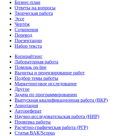
Бизнес-план
Ответы на вопросы
Творческая работа
Эссе
Чертёж
Сочинения
Перевод
Презентации
Набор текста
Копирайтинг
Лабораторная работа
Помощь on-line
Вычитка и рецензирование работ
Подбор темы работы
Маркетинговое исследование
Другое
Задача по программированию
Выпускная квалификационная работа (ВКР)
Аннотация
Автореферат
Научно-исследовательская работа (НИР)
Проверка работы
Расчётно-графическая работа (РГР)
Статья ВАК/Scopus