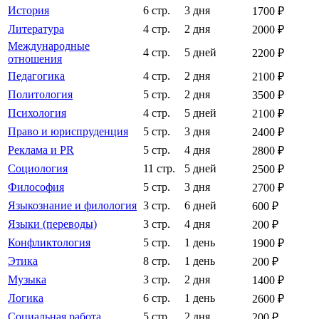
История
6 стр.
3 дня
1700 ₽
Литература
4 стр.
2 дня
2000 ₽
Международные
4 стр.
5 дней
2200 ₽
отношения
Педагогика
4 стр.
2 дня
2100 ₽
Политология
5 стр.
2 дня
3500 ₽
Психология
4 стр.
5 дней
2100 ₽
Право и юриспруденция
5 стр.
3 дня
2400 ₽
Реклама и PR
5 стр.
4 дня
2800 ₽
Социология
11 стр.
5 дней
2500 ₽
Философия
5 стр.
3 дня
2700 ₽
Языкознание и филология
3 стр.
6 дней
600 ₽
Языки (переводы)
3 стр.
4 дня
200 ₽
Конфликтология
5 стр.
1 день
1900 ₽
Этика
8 стр.
1 день
200 ₽
Музыка
3 стр.
2 дня
1400 ₽
Логика
6 стр.
1 день
2600 ₽
Социальная работа
5 стр.
2 дня
200 ₽