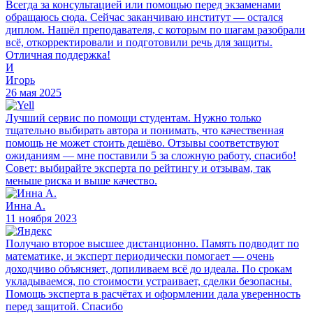
Всегда за консультацией или помощью перед экзаменами
обращаюсь сюда. Сейчас заканчиваю институт — остался
диплом. Нашёл преподавателя, с которым по шагам разобрали
всё, откорректировали и подготовили речь для защиты.
Отличная поддержка!
И
Игорь
26 мая 2025
Лучший сервис по помощи студентам. Нужно только
тщательно выбирать автора и понимать, что качественная
помощь не может стоить дешёво. Отзывы соответствуют
ожиданиям — мне поставили 5 за сложную работу, спасибо!
Совет: выбирайте эксперта по рейтингу и отзывам, так
меньше риска и выше качество.
Инна А.
11 ноября 2023
Получаю второе высшее дистанционно. Память подводит по
математике, и эксперт периодически помогает — очень
доходчиво объясняет, допиливаем всё до идеала. По срокам
укладываемся, по стоимости устраивает, сделки безопасны.
Помощь эксперта в расчётах и оформлении дала уверенность
перед защитой. Спасибо