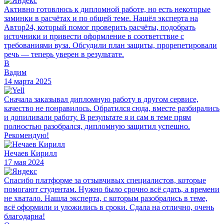
Активно готовлюсь к дипломной работе, но есть некоторые
заминки в расчётах и по общей теме. Нашёл эксперта на
Автор24, который помог проверить расчёты, подобрать
источники и привести оформление в соответствие с
требованиями вуза. Обсудили план защиты, прорепетировали
речь — теперь уверен в результате.
В
Вадим
14 марта 2025
Сначала заказывал дипломную работу в другом сервисе,
качество не понравилось. Обратился сюда, вместе разбирались
и допиливали работу. В результате я и сам в теме прям
полностью разобрался, дипломную защитил успешно.
Рекомендую!
Нечаев Кирилл
17 мая 2024
Спасибо платформе за отзывчивых специалистов, которые
помогают студентам. Нужно было срочно всё сдать, а времени
не хватало. Нашла эксперта, с которым разобрались в теме,
всё оформили и уложились в сроки. Сдала на отлично, очень
благодарна!