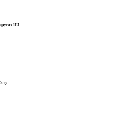
 других ИИ
боту