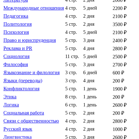
2000 ₽
Международные отношения
4 стр.
5 дней
2200 ₽
Педагогика
4 стр.
2 дня
2100 ₽
Политология
5 стр.
2 дня
3500 ₽
Психология
4 стр.
5 дней
2100 ₽
Право и юриспруденция
5 стр.
3 дня
2400 ₽
Реклама и PR
5 стр.
4 дня
2800 ₽
Социология
11 стр.
5 дней
2500 ₽
Философия
5 стр.
3 дня
2700 ₽
Языкознание и филология
3 стр.
6 дней
600 ₽
Языки (переводы)
3 стр.
4 дня
200 ₽
Конфликтология
5 стр.
1 день
1900 ₽
Этика
8 стр.
1 день
200 ₽
Логика
6 стр.
1 день
2600 ₽
Социальная работа
5 стр.
2 дня
200 ₽
Связи с общественностью
4 стр.
2 дня
2800 ₽
Русский язык
4 стр.
2 дня
1000 ₽
Лингвистика
5 стр.
3 дня
2600 ₽