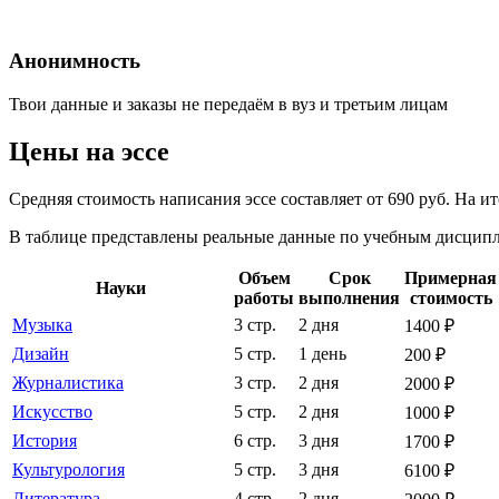
Анонимность
Твои данные и заказы не передаём в вуз и третьим лицам
Цены на эссе
Средняя стоимость написания эссе составляет от 690 руб. На 
В таблице представлены реальные данные по учебным дисципли
Объем
Срок
Примерная
Науки
работы
выполнения
стоимость
Музыка
3 стр.
2 дня
1400 ₽
Дизайн
5 стр.
1 день
200 ₽
Журналистика
3 стр.
2 дня
2000 ₽
Искусство
5 стр.
2 дня
1000 ₽
История
6 стр.
3 дня
1700 ₽
Культурология
5 стр.
3 дня
6100 ₽
Литература
4 стр.
2 дня