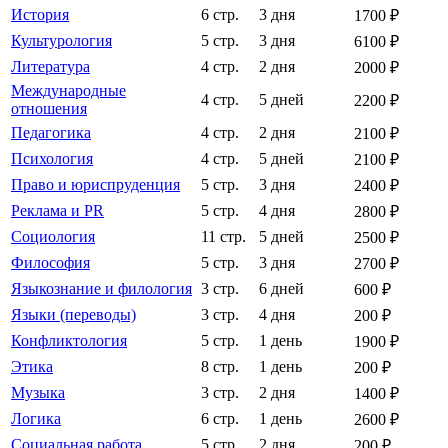
История
6 стр.
3 дня
1700 ₽
Культурология
5 стр.
3 дня
6100 ₽
Литература
4 стр.
2 дня
2000 ₽
Международные
4 стр.
5 дней
2200 ₽
отношения
Педагогика
4 стр.
2 дня
2100 ₽
Психология
4 стр.
5 дней
2100 ₽
Право и юриспруденция
5 стр.
3 дня
2400 ₽
Реклама и PR
5 стр.
4 дня
2800 ₽
Социология
11 стр.
5 дней
2500 ₽
Философия
5 стр.
3 дня
2700 ₽
Языкознание и филология
3 стр.
6 дней
600 ₽
Языки (переводы)
3 стр.
4 дня
200 ₽
Конфликтология
5 стр.
1 день
1900 ₽
Этика
8 стр.
1 день
200 ₽
Музыка
3 стр.
2 дня
1400 ₽
Логика
6 стр.
1 день
2600 ₽
Социальная работа
5 стр.
2 дня
200 ₽