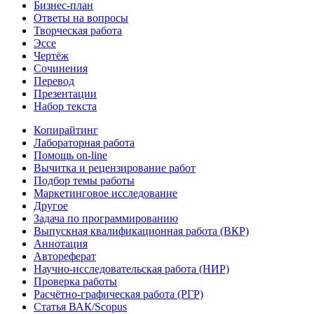
Бизнес-план
Ответы на вопросы
Творческая работа
Эссе
Чертёж
Сочинения
Перевод
Презентации
Набор текста
Копирайтинг
Лабораторная работа
Помощь on-line
Вычитка и рецензирование работ
Подбор темы работы
Маркетинговое исследование
Другое
Задача по программированию
Выпускная квалификационная работа (ВКР)
Аннотация
Автореферат
Научно-исследовательская работа (НИР)
Проверка работы
Расчётно-графическая работа (РГР)
Статья ВАК/Scopus