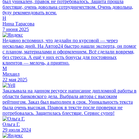
был уникален, правок не потребовалось. Защита прошла
блестяще, очень довольна сотрудничеством. Очень довольна,
буду рекомендовать всем.
Н
Нина Тарасова
7 июня 2025
Недавно вспомнил, что дедлайн по курсовой — через
несколько дней. На Автор24 быстро нашли эксперта, он помог
с планом, материалами и оформлением. Всё сделали вовремя,
без стресса. А ещё у них есть бонусы для постоянных
клиентов — мелочь, а приятно.
М
Михаил
22 мая 2025
Заказывала на данном ресурсе написание дипломной работы в
области банковского дела. Выбрала автора с высоким
рейтингом. Заказ был выполнен в срок. Уникальность текста
была очень высокая. Правок в тексте после проверки не
потребовалась. Защитилась блестяще. Сервис супер!
Ольга Г.
29 июля 2024