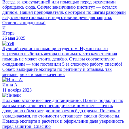
Всегда за консультацией или помощью перед экзаменами
обращаюсь сюда. Сейчас заканчиваю институт — остался
диплом. Нашёл преподавателя, с которым по шагам разобрали
всё, откорректировали и подготовили речь для защиты.
Отличная поддержка!
И
Игорь
26 мая 2025
Лучший сервис по помощи студентам. Нужно только
тщательно выбирать автора и понимать, что качественная
помощь не может стоить дешёво. Отзывы соответствуют
ожиданиям — мне поставили 5 за сложную работу, спасибо!
Совет: выбирайте эксперта по рейтингу и отзывам, так
меньше риска и выше качество.
Инна А.
11 ноября 2023
Получаю второе высшее дистанционно. Память подводит по
математике, и эксперт периодически помогает — очень
доходчиво объясняет, допиливаем всё до идеала. По срокам
укладываемся, по стоимости устраивает, сделки безопасны.
Помощь эксперта в расчётах и оформлении дала уверенность
перед защитой. Спасибо