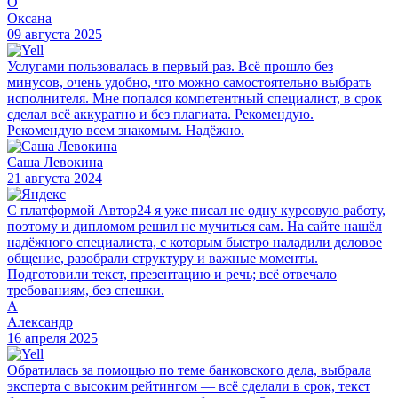
О
Оксана
09 августа 2025
Услугами пользовалась в первый раз. Всё прошло без
минусов, очень удобно, что можно самостоятельно выбрать
исполнителя. Мне попался компетентный специалист, в срок
сделал всё аккуратно и без плагиата. Рекомендую.
Рекомендую всем знакомым. Надёжно.
Саша Левокина
21 августа 2024
С платформой Автор24 я уже писал не одну курсовую работу,
поэтому и дипломом решил не мучиться сам. На сайте нашёл
надёжного специалиста, с которым быстро наладили деловое
общение, разобрали структуру и важные моменты.
Подготовили текст, презентацию и речь; всё отвечало
требованиям, без спешки.
А
Александр
16 апреля 2025
Обратилась за помощью по теме банковского дела, выбрала
эксперта с высоким рейтингом — всё сделали в срок, текст