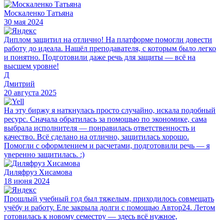
Москаленко Татьяна
30 мая 2024
Диплом защитил на отлично! На платформе помогли довести
работу до идеала. Нашёл преподавателя, с которым было легко
и понятно. Подготовили даже речь для защиты — всё на
высшем уровне!
Д
Дмитрий
20 августа 2025
На эту биржу я наткнулась просто случайно, искала подобный
ресурс. Сначала обратилась за помощью по экономике, сама
выбрала исполнителя — понравилась ответственность и
качество. Всё сделано на отлично, защитилась хорошо.
Помогли с оформлением и расчетами, подготовили речь — я
уверенно защитилась. :)
Диляфруз Хисамова
18 июня 2024
Прошлый учебный год был тяжелым, приходилось совмещать
учёбу и работу. Еле закрыла долги с помощью Автор24. Летом
готовилась к новому семестру — здесь всё нужное,