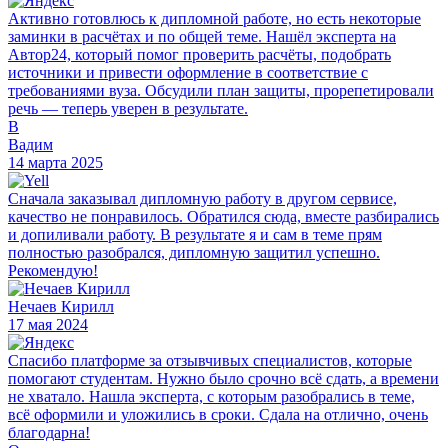
Активно готовлюсь к дипломной работе, но есть некоторые
заминки в расчётах и по общей теме. Нашёл эксперта на
Автор24, который помог проверить расчёты, подобрать
источники и привести оформление в соответствие с
требованиями вуза. Обсудили план защиты, прорепетировали
речь — теперь уверен в результате.
В
Вадим
14 марта 2025
Сначала заказывал дипломную работу в другом сервисе,
качество не понравилось. Обратился сюда, вместе разбирались
и допиливали работу. В результате я и сам в теме прям
полностью разобрался, дипломную защитил успешно.
Рекомендую!
Нечаев Кирилл
17 мая 2024
Спасибо платформе за отзывчивых специалистов, которые
помогают студентам. Нужно было срочно всё сдать, а времени
не хватало. Нашла эксперта, с которым разобрались в теме,
всё оформили и уложились в сроки. Сдала на отлично, очень
благодарна!