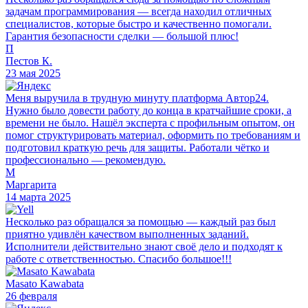
задачам программирования — всегда находил отличных
специалистов, которые быстро и качественно помогали.
Гарантия безопасности сделки — большой плюс!
П
Пестов К.
23 мая 2025
Меня выручила в трудную минуту платформа Автор24.
Нужно было довести работу до конца в кратчайшие сроки, а
времени не было. Нашёл эксперта с профильным опытом, он
помог структурировать материал, оформить по требованиям и
подготовил краткую речь для защиты. Работали чётко и
профессионально — рекомендую.
М
Маргарита
14 марта 2025
Несколько раз обращался за помощью — каждый раз был
приятно удивлён качеством выполненных заданий.
Исполнители действительно знают своё дело и подходят к
работе с ответственностью. Спасибо большое!!!
Masato Kawabata
26 февраля