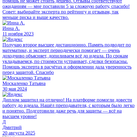
помощь не может стоить дешёво. Отзывы соответствуют
ожиданиям — мне поставили 5 за сложную работу, спасибо!
Совет: выбирайте эксперта по рейтингу и отзывам, так
меньше риска и выше качество.
Инна А.
11 ноября 2023
Получаю второе высшее дистанционно. Память подводит по
математике, и эксперт периодически помогает — очень
доходчиво объясняет, допиливаем всё до идеала. По срокам
укладываемся, по стоимости устраивает, сделки безопасны.
Помощь эксперта в расчётах и оформлении дала уверенность
перед защитой. Спасибо
Москаленко Татьяна
30 мая 2024
Диплом защитил на отлично! На платформе помогли довести
работу до идеала. Нашёл преподавателя, с которым было легко
и понятно. Подготовили даже речь для защиты — всё на
высшем уровне!
Д
Дмитрий
20 августа 2025