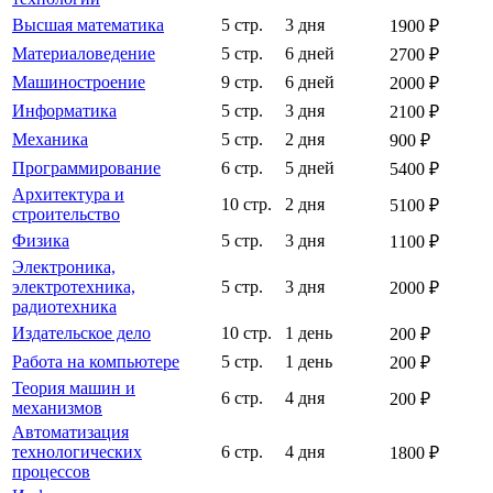
Высшая математика
5 стр.
3 дня
1900 ₽
Материаловедение
5 стр.
6 дней
2700 ₽
Машиностроение
9 стр.
6 дней
2000 ₽
Информатика
5 стр.
3 дня
2100 ₽
Механика
5 стр.
2 дня
900 ₽
Программирование
6 стр.
5 дней
5400 ₽
Архитектура и
10 стр.
2 дня
5100 ₽
строительство
Физика
5 стр.
3 дня
1100 ₽
Электроника,
электротехника,
5 стр.
3 дня
2000 ₽
радиотехника
Издательское дело
10 стр.
1 день
200 ₽
Работа на компьютере
5 стр.
1 день
200 ₽
Теория машин и
6 стр.
4 дня
200 ₽
механизмов
Автоматизация
технологических
6 стр.
4 дня
1800 ₽
процессов