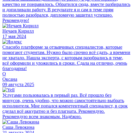
качество не понравилось. Обратился сюда, вместе разбирались
и допиливали работу. В результате я и сам в теме прям
полностью разобрался, дипломную защитил успешно.
Рекомендую!
Нечаев Кирилл
17 мая 2024
Спасибо платформе за отзывчивых специалистов, которые
помогают студентам. Нужно было срочно всё сдать, а времени
не хватало. Нашла эксперта, с которым разобрались в теме,
всё оформили и уложились в сроки. Сдала на отлично, очень
благодарна!
О
Оксана
09 августа 2025
Услугами пользовалась в первый раз. Всё прошло без
минусов, очень удобно, что можно самостоятельно выбрать
исполнителя. Мне попался компетентный специалист, в срок
сделал всё аккуратно и без плагиата. Рекомендую.
Рекомендую всем знакомым. Надёжно.
Саша Левокина
21 августа 2024