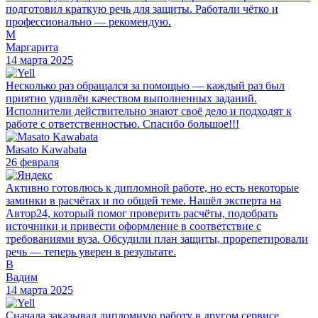
подготовил краткую речь для защиты. Работали чётко и
профессионально — рекомендую.
М
Маргарита
14 марта 2025
Несколько раз обращался за помощью — каждый раз был
приятно удивлён качеством выполненных заданий.
Исполнители действительно знают своё дело и подходят к
работе с ответственностью. Спасибо большое!!!
Masato Kawabata
26 февраля
Активно готовлюсь к дипломной работе, но есть некоторые
заминки в расчётах и по общей теме. Нашёл эксперта на
Автор24, который помог проверить расчёты, подобрать
источники и привести оформление в соответствие с
требованиями вуза. Обсудили план защиты, прорепетировали
речь — теперь уверен в результате.
В
Вадим
14 марта 2025
Сначала заказывал дипломную работу в другом сервисе,