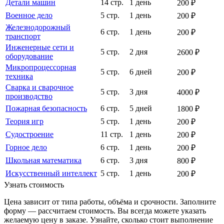
Детали машин
14 стр.
1 день
200 ₽
Военное дело
5 стр.
1 день
200 ₽
Железнодорожный
6 стр.
1 день
200 ₽
транспорт
Инженерные сети и
5 стр.
2 дня
2600 ₽
оборудование
Микропроцессорная
5 стр.
6 дней
200 ₽
техника
Сварка и сварочное
5 стр.
3 дня
4000 ₽
производство
Пожарная безопасность
6 стр.
5 дней
1800 ₽
Теория игр
5 стр.
1 день
200 ₽
Судостроение
11 стр.
1 день
200 ₽
Горное дело
6 стр.
1 день
200 ₽
Школьная математика
6 стр.
3 дня
800 ₽
Искусственный интеллект
5 стр.
1 день
200 ₽
Узнать стоимость
Цена зависит от типа работы, объёма и срочности. Заполните
форму — рассчитаем стоимость. Вы всегда можете указать
желаемую цену в заказе. Узнайте, сколько стоит выполнение