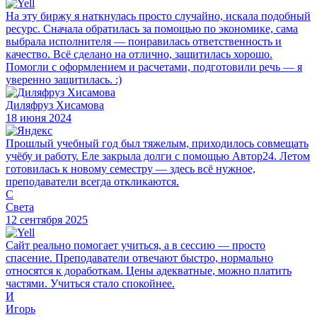
На эту биржу я наткнулась просто случайно, искала подобный
ресурс. Сначала обратилась за помощью по экономике, сама
выбрала исполнителя — понравилась ответственность и
качество. Всё сделано на отлично, защитилась хорошо.
Помогли с оформлением и расчетами, подготовили речь — я
уверенно защитилась. :)
Диляфруз Хисамова
18 июня 2024
Прошлый учебный год был тяжелым, приходилось совмещать
учёбу и работу. Еле закрыла долги с помощью Автор24. Летом
готовилась к новому семестру — здесь всё нужное,
преподаватели всегда откликаются.
С
Света
12 сентября 2025
Сайт реально помогает учиться, а в сессию — просто
спасение. Преподаватели отвечают быстро, нормально
относятся к доработкам. Цены адекватные, можно платить
частями. Учиться стало спокойнее.
И
Игорь