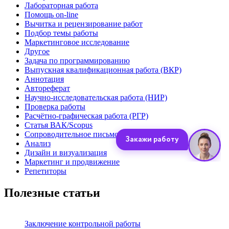
Лабораторная работа
Помощь on-line
Вычитка и рецензирование работ
Подбор темы работы
Маркетинговое исследование
Другое
Задача по программированию
Выпускная квалификационная работа (ВКР)
Аннотация
Автореферат
Научно-исследовательская работа (НИР)
Проверка работы
Расчётно-графическая работа (РГР)
Статья ВАК/Scopus
Сопроводительное письмо
Анализ
Дизайн и визуализация
Маркетинг и продвижение
Репетиторы
Полезные статьи
Заключение контрольной работы