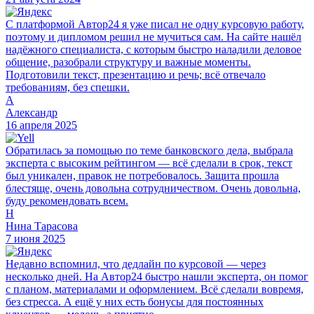
С платформой Автор24 я уже писал не одну курсовую работу,
поэтому и дипломом решил не мучиться сам. На сайте нашёл
надёжного специалиста, с которым быстро наладили деловое
общение, разобрали структуру и важные моменты.
Подготовили текст, презентацию и речь; всё отвечало
требованиям, без спешки.
А
Александр
16 апреля 2025
Обратилась за помощью по теме банковского дела, выбрала
эксперта с высоким рейтингом — всё сделали в срок, текст
был уникален, правок не потребовалось. Защита прошла
блестяще, очень довольна сотрудничеством. Очень довольна,
буду рекомендовать всем.
Н
Нина Тарасова
7 июня 2025
Недавно вспомнил, что дедлайн по курсовой — через
несколько дней. На Автор24 быстро нашли эксперта, он помог
с планом, материалами и оформлением. Всё сделали вовремя,
без стресса. А ещё у них есть бонусы для постоянных