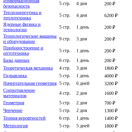
Информационная
5 стр.
4 дня
200 ₽
безопасность
Теплоэнергетика и
5 стр.
4 дня
6200 ₽
теплотехника
Ядерные физика и
5 стр.
1 день
200 ₽
технологии
Технологические машины
9 стр.
3 дня
200 ₽
и оборудование
Приборостроение и
5 стр.
1 день
200 ₽
оптотехника
Базы данных
6 стр.
1 день
200 ₽
Теоретическая механика
4 стр.
3 дня
1800 ₽
Гидравлика
5 стр.
1 день
4000 ₽
Начертательная геометрия
5 стр.
6 дней
3200 ₽
Сопротивление
4 стр.
2 дня
1600 ₽
материалов
Геометрия
5 стр.
2 дня
700 ₽
Черчение
5 стр.
2 дня
1300 ₽
Теория вероятностей
6 стр.
1 день
1400 ₽
Метрология
5 стр.
5 дней
1800 ₽