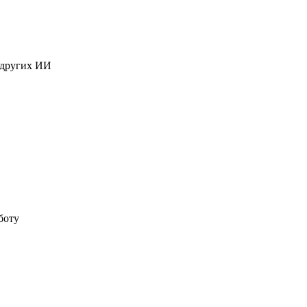
 других ИИ
боту