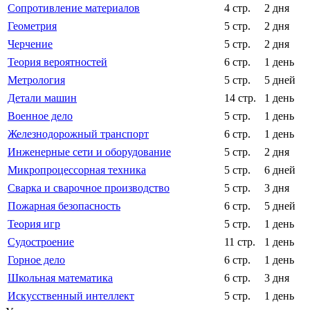
Сопротивление материалов
4 стр.
2 дня
Геометрия
5 стр.
2 дня
Черчение
5 стр.
2 дня
Теория вероятностей
6 стр.
1 день
Метрология
5 стр.
5 дней
Детали машин
14 стр.
1 день
Военное дело
5 стр.
1 день
Железнодорожный транспорт
6 стр.
1 день
Инженерные сети и оборудование
5 стр.
2 дня
Микропроцессорная техника
5 стр.
6 дней
Сварка и сварочное производство
5 стр.
3 дня
Пожарная безопасность
6 стр.
5 дней
Теория игр
5 стр.
1 день
Судостроение
11 стр.
1 день
Горное дело
6 стр.
1 день
Школьная математика
6 стр.
3 дня
Искусственный интеллект
5 стр.
1 день