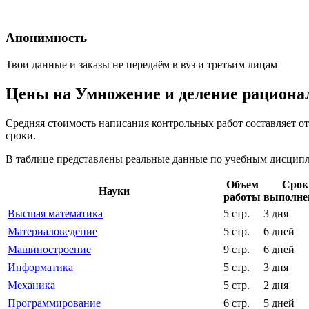
Анонимность
Твои данные и заказы не передаём в вуз и третьим лицам
Цены на Умножение и деление рациона
Средняя стоимость написания контрольных работ составляет о
сроки.
В таблице представлены реальные данные по учебным дисципли
Объем
Срок
Науки
работы
выполне
Высшая математика
5 стр.
3 дня
Материаловедение
5 стр.
6 дней
Машиностроение
9 стр.
6 дней
Информатика
5 стр.
3 дня
Механика
5 стр.
2 дня
Программирование
6 стр.
5 дней