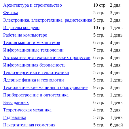
Архитектура и строительство
10 стр.
2 дня
Физика
5 стр.
3 дня
Электроника, электротехника, радиотехника
5 стр.
3 дня
Издательское дело
10 стр.
1 день
Работа на компьютере
5 стр.
1 день
Теория машин и механизмов
6 стр.
4 дня
Информационные технологии
7 стр.
4 дня
Автоматизация технологических процессов
6 стр.
4 дня
Информационная безопасность
5 стр.
4 дня
Теплоэнергетика и теплотехника
5 стр.
4 дня
Ядерные физика и технологии
5 стр.
1 день
Технологические машины и оборудование
9 стр.
3 дня
Приборостроение и оптотехника
5 стр.
1 день
Базы данных
6 стр.
1 день
Теоретическая механика
4 стр.
3 дня
Гидравлика
5 стр.
1 день
Начертательная геометрия
5 стр.
6 дней