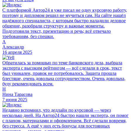
С платформой Автор24 я уже писал не одну курсовую работу,
поэтому и дипломом решил не мучиться сам. На сайте нашёл
надёжного специалиста, с которым быстро наладили деловое
общение, разобрали структуру и важные моменты.
Подготовили текст, презентацию и речь; всё отвечало
требованиям, без спешки.
А
Александр
16 апреля 2025
Обратилась за помощью по теме банковского дела, выбрала
эксперта с высоким рейтингом — всё сделали в срок, текст
был уникален, правок не потребовалось. Защита прошла
блестяще, очень довольна сотрудничеством. Очень довольна,
буду рекомендовать всем.
Н
Нина Тарасова
7 июня 2025
Недавно вспомнил, что дедлайн по курсовой — через
несколько дней. На Автор24 быстро нашли эксперта, он помог
с планом, материалами и оформлением. Всё сделали вовремя,
без стресса. А ещё у них есть бонусы для постоянных