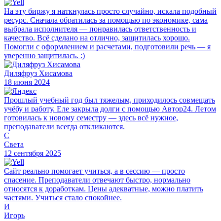
На эту биржу я наткнулась просто случайно, искала подобный
ресурс. Сначала обратилась за помощью по экономике, сама
выбрала исполнителя — понравилась ответственность и
качество. Всё сделано на отлично, защитилась хорошо.
Помогли с оформлением и расчетами, подготовили речь — я
уверенно защитилась. :)
Диляфруз Хисамова
18 июня 2024
Прошлый учебный год был тяжелым, приходилось совмещать
учёбу и работу. Еле закрыла долги с помощью Автор24. Летом
готовилась к новому семестру — здесь всё нужное,
преподаватели всегда откликаются.
С
Света
12 сентября 2025
Сайт реально помогает учиться, а в сессию — просто
спасение. Преподаватели отвечают быстро, нормально
относятся к доработкам. Цены адекватные, можно платить
частями. Учиться стало спокойнее.
И
Игорь