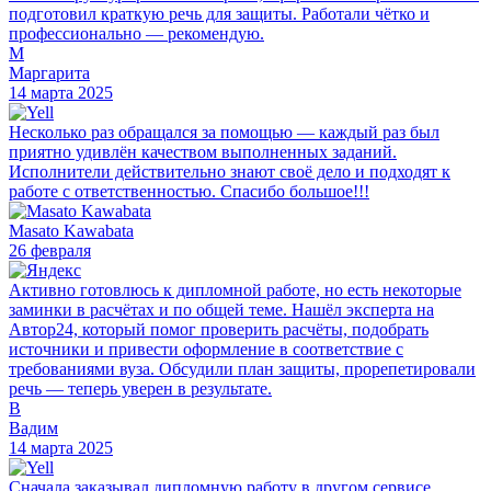
подготовил краткую речь для защиты. Работали чётко и
профессионально — рекомендую.
М
Маргарита
14 марта 2025
Несколько раз обращался за помощью — каждый раз был
приятно удивлён качеством выполненных заданий.
Исполнители действительно знают своё дело и подходят к
работе с ответственностью. Спасибо большое!!!
Masato Kawabata
26 февраля
Активно готовлюсь к дипломной работе, но есть некоторые
заминки в расчётах и по общей теме. Нашёл эксперта на
Автор24, который помог проверить расчёты, подобрать
источники и привести оформление в соответствие с
требованиями вуза. Обсудили план защиты, прорепетировали
речь — теперь уверен в результате.
В
Вадим
14 марта 2025
Сначала заказывал дипломную работу в другом сервисе,