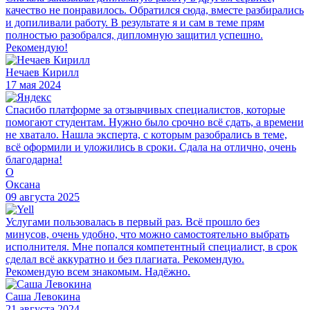
качество не понравилось. Обратился сюда, вместе разбирались
и допиливали работу. В результате я и сам в теме прям
полностью разобрался, дипломную защитил успешно.
Рекомендую!
Нечаев Кирилл
17 мая 2024
Спасибо платформе за отзывчивых специалистов, которые
помогают студентам. Нужно было срочно всё сдать, а времени
не хватало. Нашла эксперта, с которым разобрались в теме,
всё оформили и уложились в сроки. Сдала на отлично, очень
благодарна!
О
Оксана
09 августа 2025
Услугами пользовалась в первый раз. Всё прошло без
минусов, очень удобно, что можно самостоятельно выбрать
исполнителя. Мне попался компетентный специалист, в срок
сделал всё аккуратно и без плагиата. Рекомендую.
Рекомендую всем знакомым. Надёжно.
Саша Левокина
21 августа 2024