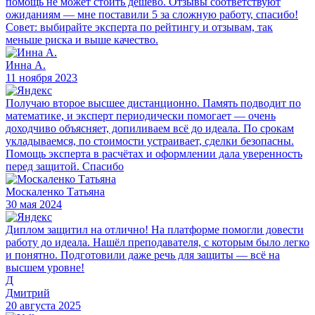
помощь не может стоить дешёво. Отзывы соответствуют
ожиданиям — мне поставили 5 за сложную работу, спасибо!
Совет: выбирайте эксперта по рейтингу и отзывам, так
меньше риска и выше качество.
Инна А.
11 ноября 2023
Получаю второе высшее дистанционно. Память подводит по
математике, и эксперт периодически помогает — очень
доходчиво объясняет, допиливаем всё до идеала. По срокам
укладываемся, по стоимости устраивает, сделки безопасны.
Помощь эксперта в расчётах и оформлении дала уверенность
перед защитой. Спасибо
Москаленко Татьяна
30 мая 2024
Диплом защитил на отлично! На платформе помогли довести
работу до идеала. Нашёл преподавателя, с которым было легко
и понятно. Подготовили даже речь для защиты — всё на
высшем уровне!
Д
Дмитрий
20 августа 2025