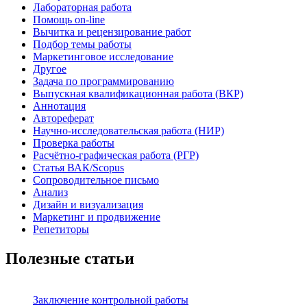
Лабораторная работа
Помощь on-line
Вычитка и рецензирование работ
Подбор темы работы
Маркетинговое исследование
Другое
Задача по программированию
Выпускная квалификационная работа (ВКР)
Аннотация
Автореферат
Научно-исследовательская работа (НИР)
Проверка работы
Расчётно-графическая работа (РГР)
Статья ВАК/Scopus
Сопроводительное письмо
Анализ
Дизайн и визуализация
Маркетинг и продвижение
Репетиторы
Полезные статьи
Заключение контрольной работы