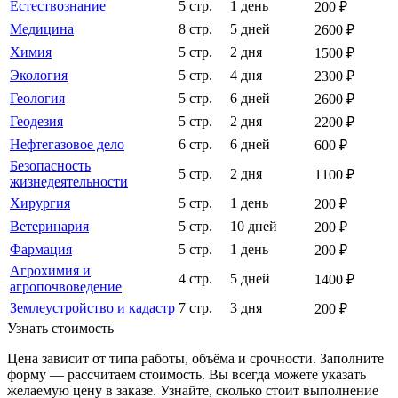
Естествознание
5 стр.
1 день
200 ₽
Медицина
8 стр.
5 дней
2600 ₽
Химия
5 стр.
2 дня
1500 ₽
Экология
5 стр.
4 дня
2300 ₽
Геология
5 стр.
6 дней
2600 ₽
Геодезия
5 стр.
2 дня
2200 ₽
Нефтегазовое дело
6 стр.
6 дней
600 ₽
Безопасность
5 стр.
2 дня
1100 ₽
жизнедеятельности
Хирургия
5 стр.
1 день
200 ₽
Ветеринария
5 стр.
10 дней
200 ₽
Фармация
5 стр.
1 день
200 ₽
Агрохимия и
4 стр.
5 дней
1400 ₽
агропочвоведение
Землеустройство и кадастр
7 стр.
3 дня
200 ₽
Узнать стоимость
Цена зависит от типа работы, объёма и срочности. Заполните
форму — рассчитаем стоимость. Вы всегда можете указать
желаемую цену в заказе. Узнайте, сколько стоит выполнение