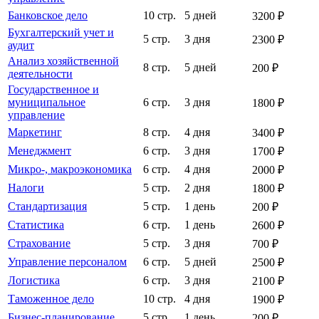
Банковское дело
10 стр.
5 дней
3200 ₽
Бухгалтерский учет и
5 стр.
3 дня
2300 ₽
аудит
Анализ хозяйственной
8 стр.
5 дней
200 ₽
деятельности
Государственное и
муниципальное
6 стр.
3 дня
1800 ₽
управление
Маркетинг
8 стр.
4 дня
3400 ₽
Менеджмент
6 стр.
3 дня
1700 ₽
Микро-, макроэкономика
6 стр.
4 дня
2000 ₽
Налоги
5 стр.
2 дня
1800 ₽
Стандартизация
5 стр.
1 день
200 ₽
Статистика
6 стр.
1 день
2600 ₽
Страхование
5 стр.
3 дня
700 ₽
Управление персоналом
6 стр.
5 дней
2500 ₽
Логистика
6 стр.
3 дня
2100 ₽
Таможенное дело
10 стр.
4 дня
1900 ₽
Бизнес-планирование
5 стр.
1 день
200 ₽