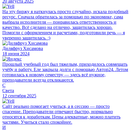
20 августа 2025
На эту биржу я наткнулась просто случайно, искала подобный
ресурс. Сначала обратилась за помощью по экономике, сама
выбрала исполнителя — понравилась ответственность и
качество. Всё сделано на отлично, защитилась хорошо.
Помогли с оформлением и расчетами, подготовили речь — я
уверенно защитилась. :)
Диляфруз Хисамова
18 июня 2024
Прошлый учебный год был тяжелым, приходилось совмещать
учёбу и работу. Еле закрыла долги с помощью Автор24. Летом
готовилась к новому семестру — здесь всё нужное,
преподаватели всегда откликаются.
С
Света
12 сентября 2025
Сайт реально помогает учиться, а в сессию — просто
спасение. Преподаватели отвечают быстро, нормально
относятся к доработкам. Цены адекватные, можно платить
частями. Учиться стало спокойнее.
И