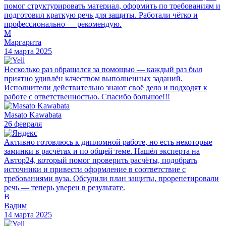
помог структурировать материал, оформить по требованиям и
подготовил краткую речь для защиты. Работали чётко и
профессионально — рекомендую.
М
Маргарита
14 марта 2025
Несколько раз обращался за помощью — каждый раз был
приятно удивлён качеством выполненных заданий.
Исполнители действительно знают своё дело и подходят к
работе с ответственностью. Спасибо большое!!!
Masato Kawabata
26 февраля
Активно готовлюсь к дипломной работе, но есть некоторые
заминки в расчётах и по общей теме. Нашёл эксперта на
Автор24, который помог проверить расчёты, подобрать
источники и привести оформление в соответствие с
требованиями вуза. Обсудили план защиты, прорепетировали
речь — теперь уверен в результате.
В
Вадим
14 марта 2025