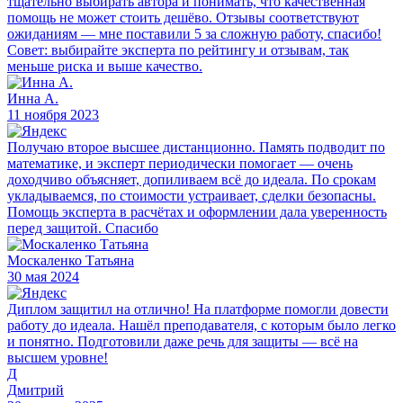
тщательно выбирать автора и понимать, что качественная
помощь не может стоить дешёво. Отзывы соответствуют
ожиданиям — мне поставили 5 за сложную работу, спасибо!
Совет: выбирайте эксперта по рейтингу и отзывам, так
меньше риска и выше качество.
Инна А.
11 ноября 2023
Получаю второе высшее дистанционно. Память подводит по
математике, и эксперт периодически помогает — очень
доходчиво объясняет, допиливаем всё до идеала. По срокам
укладываемся, по стоимости устраивает, сделки безопасны.
Помощь эксперта в расчётах и оформлении дала уверенность
перед защитой. Спасибо
Москаленко Татьяна
30 мая 2024
Диплом защитил на отлично! На платформе помогли довести
работу до идеала. Нашёл преподавателя, с которым было легко
и понятно. Подготовили даже речь для защиты — всё на
высшем уровне!
Д
Дмитрий