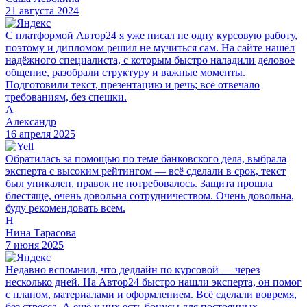
21 августа 2024
С платформой Автор24 я уже писал не одну курсовую работу,
поэтому и дипломом решил не мучиться сам. На сайте нашёл
надёжного специалиста, с которым быстро наладили деловое
общение, разобрали структуру и важные моменты.
Подготовили текст, презентацию и речь; всё отвечало
требованиям, без спешки.
А
Александр
16 апреля 2025
Обратилась за помощью по теме банковского дела, выбрала
эксперта с высоким рейтингом — всё сделали в срок, текст
был уникален, правок не потребовалось. Защита прошла
блестяще, очень довольна сотрудничеством. Очень довольна,
буду рекомендовать всем.
Н
Нина Тарасова
7 июня 2025
Недавно вспомнил, что дедлайн по курсовой — через
несколько дней. На Автор24 быстро нашли эксперта, он помог
с планом, материалами и оформлением. Всё сделали вовремя,
без стресса. А ещё у них есть бонусы для постоянных