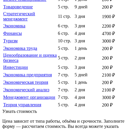
Товароведение
5 стр.
9 дней
200 ₽
Стратегический
11 стр.
3 дня
1900 ₽
менеджмент
Экономика
6 стр.
3 дня
2200 ₽
Финансы
6 стр.
4 дня
4700 ₽
Туризм
10 стр.
3 дня
3000 ₽
Экономика труда
5 стр.
1 день
200 ₽
Ценообразование и оценка
5 стр.
2 дня
200 ₽
бизнеса
Инвестиции
5 стр.
3 дня
200 ₽
Экономика предприятия
7 стр.
5 дней
2100 ₽
Экономическая теория
5 стр.
1 день
200 ₽
Экономический анализ
7 стр.
2 дня
2100 ₽
Менеджмент организации
7 стр.
4 дня
3000 ₽
Теория управления
5 стр.
4 дня
200 ₽
Узнать стоимость
Цена зависит от типа работы, объёма и срочности. Заполните
форму — рассчитаем стоимость. Вы всегда можете указать