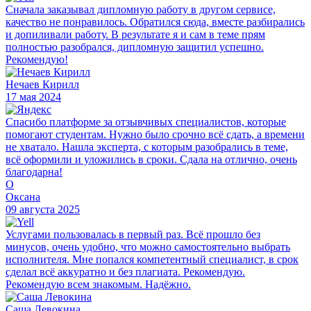
Сначала заказывал дипломную работу в другом сервисе,
качество не понравилось. Обратился сюда, вместе разбирались
и допиливали работу. В результате я и сам в теме прям
полностью разобрался, дипломную защитил успешно.
Рекомендую!
Нечаев Кирилл
17 мая 2024
Спасибо платформе за отзывчивых специалистов, которые
помогают студентам. Нужно было срочно всё сдать, а времени
не хватало. Нашла эксперта, с которым разобрались в теме,
всё оформили и уложились в сроки. Сдала на отлично, очень
благодарна!
О
Оксана
09 августа 2025
Услугами пользовалась в первый раз. Всё прошло без
минусов, очень удобно, что можно самостоятельно выбрать
исполнителя. Мне попался компетентный специалист, в срок
сделал всё аккуратно и без плагиата. Рекомендую.
Рекомендую всем знакомым. Надёжно.
Саша Левокина