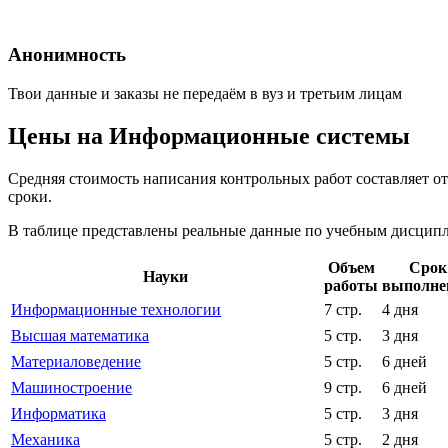
Анонимность
Твои данные и заказы не передаём в вуз и третьим лицам
Цены на Информационные системы
Средняя стоимость написания контрольных работ составляет о
сроки.
В таблице представлены реальные данные по учебным дисципли
Объем
Срок
Науки
работы
выполне
Информационные технологии
7 стр.
4 дня
Высшая математика
5 стр.
3 дня
Материаловедение
5 стр.
6 дней
Машиностроение
9 стр.
6 дней
Информатика
5 стр.
3 дня
Механика
5 стр.
2 дня