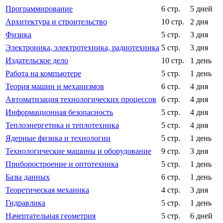
Программирование
6 стр.
5 дней
Архитектура и строительство
10 стр.
2 дня
Физика
5 стр.
3 дня
Электроника, электротехника, радиотехника
5 стр.
3 дня
Издательское дело
10 стр.
1 день
Работа на компьютере
5 стр.
1 день
Теория машин и механизмов
6 стр.
4 дня
Автоматизация технологических процессов
6 стр.
4 дня
Информационная безопасность
5 стр.
4 дня
Теплоэнергетика и теплотехника
5 стр.
4 дня
Ядерные физика и технологии
5 стр.
1 день
Технологические машины и оборудование
9 стр.
3 дня
Приборостроение и оптотехника
5 стр.
1 день
Базы данных
6 стр.
1 день
Теоретическая механика
4 стр.
3 дня
Гидравлика
5 стр.
1 день
Начертательная геометрия
5 стр.
6 дней