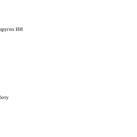
 других ИИ
боту