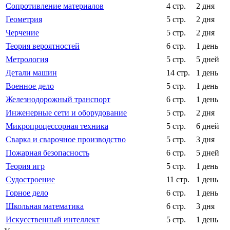
Сопротивление материалов
4 стр.
2 дня
Геометрия
5 стр.
2 дня
Черчение
5 стр.
2 дня
Теория вероятностей
6 стр.
1 день
Метрология
5 стр.
5 дней
Детали машин
14 стр.
1 день
Военное дело
5 стр.
1 день
Железнодорожный транспорт
6 стр.
1 день
Инженерные сети и оборудование
5 стр.
2 дня
Микропроцессорная техника
5 стр.
6 дней
Сварка и сварочное производство
5 стр.
3 дня
Пожарная безопасность
6 стр.
5 дней
Теория игр
5 стр.
1 день
Судостроение
11 стр.
1 день
Горное дело
6 стр.
1 день
Школьная математика
6 стр.
3 дня
Искусственный интеллект
5 стр.
1 день