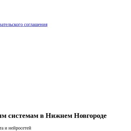
вательского соглашения
ым системам в Нижнем Новгороде
та и нейросетей