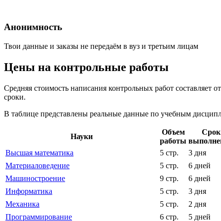
Анонимность
Твои данные и заказы не передаём в вуз и третьим лицам
Цены на контрольные работы
Средняя стоимость написания контрольных работ составляет о
сроки.
В таблице представлены реальные данные по учебным дисципли
Объем
Срок
Науки
работы
выполне
Высшая математика
5 стр.
3 дня
Материаловедение
5 стр.
6 дней
Машиностроение
9 стр.
6 дней
Информатика
5 стр.
3 дня
Механика
5 стр.
2 дня
Программирование
6 стр.
5 дней