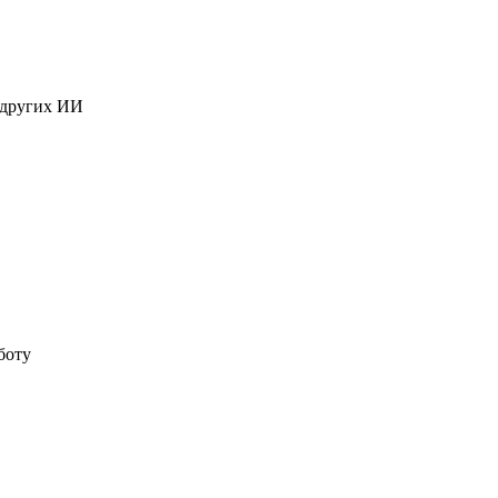
 других ИИ
боту