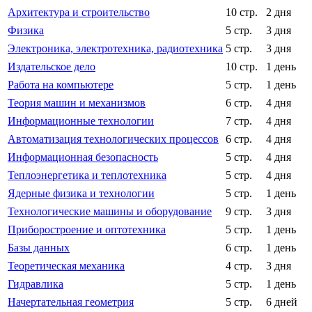
Архитектура и строительство
10 стр.
2 дня
Физика
5 стр.
3 дня
Электроника, электротехника, радиотехника
5 стр.
3 дня
Издательское дело
10 стр.
1 день
Работа на компьютере
5 стр.
1 день
Теория машин и механизмов
6 стр.
4 дня
Информационные технологии
7 стр.
4 дня
Автоматизация технологических процессов
6 стр.
4 дня
Информационная безопасность
5 стр.
4 дня
Теплоэнергетика и теплотехника
5 стр.
4 дня
Ядерные физика и технологии
5 стр.
1 день
Технологические машины и оборудование
9 стр.
3 дня
Приборостроение и оптотехника
5 стр.
1 день
Базы данных
6 стр.
1 день
Теоретическая механика
4 стр.
3 дня
Гидравлика
5 стр.
1 день
Начертательная геометрия
5 стр.
6 дней