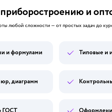
о приборостроению и опт
оты любой сложности — от простых задач до кур
ми и формулами
Типовые и 
пюр, диаграмм
Контрольн
о ГОСТ
Оформление