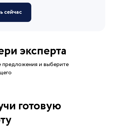
ь сейчас
ери эксперта
е предложения и выберите
щего
учи готовую
ту