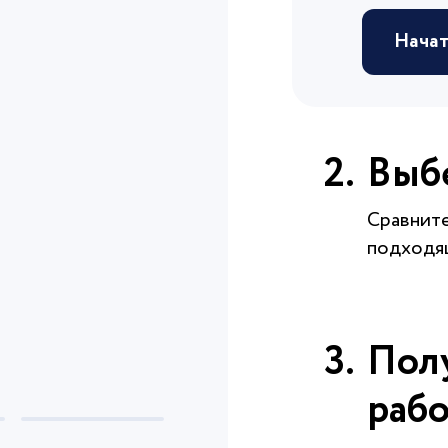
Начат
Выб
Сравнит
подходя
Пол
рабо