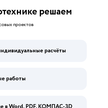
отехнике решаем
совых проектов
индивидуальные расчёты
ые работы
 в Word, PDF, КОМПАС-3D