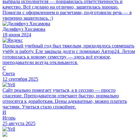
выбрала исполнителя — понравилась ответственность и
качество. Всё сделано на отлично, защитилась хорошо.
Помогли с оформлением и расчетами, подготовили речь — я
уверенно защитилась. :)
Диляфруз Хисамова
18 июня 2024
Прошлый учебный год был тяжелым, приходилось совмещать
учёбу и работу. Еле закрыла долги с помощью Автор24. Летом
готовилась к новому семестру — здесь всё нужное,
преподаватели всегда откликаются.
С
Света
12 сентября 2025
Сайт реально помогает учиться, а в сессию — просто
спасение. Преподаватели отвечают быстро, нормально
относятся к доработкам. Цены адекватные, можно платить
частями. Учиться стало спокойнее.
И
Игорь
25 августа 2025