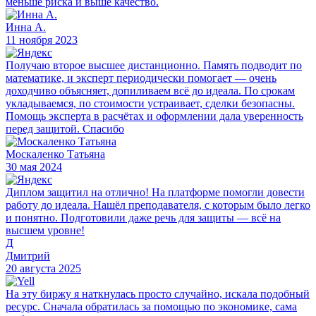
меньше риска и выше качество.
Инна А.
11 ноября 2023
Получаю второе высшее дистанционно. Память подводит по
математике, и эксперт периодически помогает — очень
доходчиво объясняет, допиливаем всё до идеала. По срокам
укладываемся, по стоимости устраивает, сделки безопасны.
Помощь эксперта в расчётах и оформлении дала уверенность
перед защитой. Спасибо
Москаленко Татьяна
30 мая 2024
Диплом защитил на отлично! На платформе помогли довести
работу до идеала. Нашёл преподавателя, с которым было легко
и понятно. Подготовили даже речь для защиты — всё на
высшем уровне!
Д
Дмитрий
20 августа 2025
На эту биржу я наткнулась просто случайно, искала подобный
ресурс. Сначала обратилась за помощью по экономике, сама