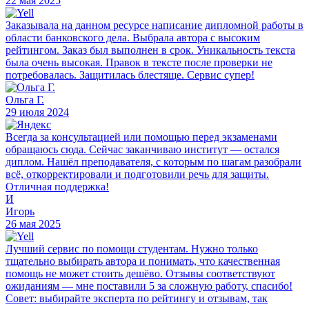
22 мая 2025
Заказывала на данном ресурсе написание дипломной работы в
области банковского дела. Выбрала автора с высоким
рейтингом. Заказ был выполнен в срок. Уникальность текста
была очень высокая. Правок в тексте после проверки не
потребовалась. Защитилась блестяще. Сервис супер!
Ольга Г.
29 июля 2024
Всегда за консультацией или помощью перед экзаменами
обращаюсь сюда. Сейчас заканчиваю институт — остался
диплом. Нашёл преподавателя, с которым по шагам разобрали
всё, откорректировали и подготовили речь для защиты.
Отличная поддержка!
И
Игорь
26 мая 2025
Лучший сервис по помощи студентам. Нужно только
тщательно выбирать автора и понимать, что качественная
помощь не может стоить дешёво. Отзывы соответствуют
ожиданиям — мне поставили 5 за сложную работу, спасибо!
Совет: выбирайте эксперта по рейтингу и отзывам, так