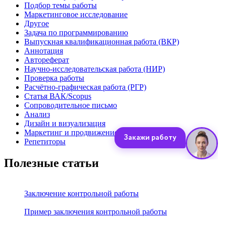
Подбор темы работы
Маркетинговое исследование
Другое
Задача по программированию
Выпускная квалификационная работа (ВКР)
Аннотация
Автореферат
Научно-исследовательская работа (НИР)
Проверка работы
Расчётно-графическая работа (РГР)
Статья ВАК/Scopus
Сопроводительное письмо
Анализ
Дизайн и визуализация
Маркетинг и продвижение
Репетиторы
Полезные статьи
Заключение контрольной работы
Пример заключения контрольной работы