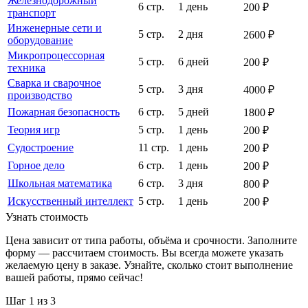
Железнодорожный
6 стр.
1 день
200 ₽
транспорт
Инженерные сети и
5 стр.
2 дня
2600 ₽
оборудование
Микропроцессорная
5 стр.
6 дней
200 ₽
техника
Сварка и сварочное
5 стр.
3 дня
4000 ₽
производство
Пожарная безопасность
6 стр.
5 дней
1800 ₽
Теория игр
5 стр.
1 день
200 ₽
Судостроение
11 стр.
1 день
200 ₽
Горное дело
6 стр.
1 день
200 ₽
Школьная математика
6 стр.
3 дня
800 ₽
Искусственный интеллект
5 стр.
1 день
200 ₽
Узнать стоимость
Цена зависит от типа работы, объёма и срочности. Заполните
форму — рассчитаем стоимость. Вы всегда можете указать
желаемую цену в заказе. Узнайте, сколько стоит выполнение
вашей работы, прямо сейчас!
Шаг
1
из 3