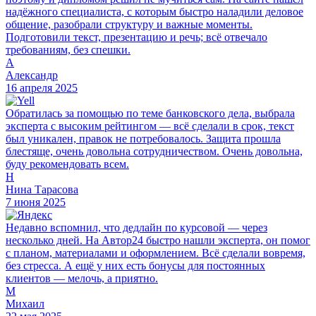
надёжного специалиста, с которым быстро наладили деловое
общение, разобрали структуру и важные моменты.
Подготовили текст, презентацию и речь; всё отвечало
требованиям, без спешки.
А
Александр
16 апреля 2025
Обратилась за помощью по теме банковского дела, выбрала
эксперта с высоким рейтингом — всё сделали в срок, текст
был уникален, правок не потребовалось. Защита прошла
блестяще, очень довольна сотрудничеством. Очень довольна,
буду рекомендовать всем.
Н
Нина Тарасова
7 июня 2025
Недавно вспомнил, что дедлайн по курсовой — через
несколько дней. На Автор24 быстро нашли эксперта, он помог
с планом, материалами и оформлением. Всё сделали вовремя,
без стресса. А ещё у них есть бонусы для постоянных
клиентов — мелочь, а приятно.
М
Михаил