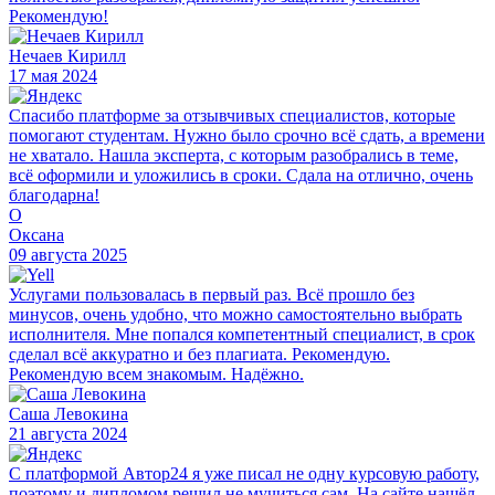
Рекомендую!
Нечаев Кирилл
17 мая 2024
Спасибо платформе за отзывчивых специалистов, которые
помогают студентам. Нужно было срочно всё сдать, а времени
не хватало. Нашла эксперта, с которым разобрались в теме,
всё оформили и уложились в сроки. Сдала на отлично, очень
благодарна!
О
Оксана
09 августа 2025
Услугами пользовалась в первый раз. Всё прошло без
минусов, очень удобно, что можно самостоятельно выбрать
исполнителя. Мне попался компетентный специалист, в срок
сделал всё аккуратно и без плагиата. Рекомендую.
Рекомендую всем знакомым. Надёжно.
Саша Левокина
21 августа 2024
С платформой Автор24 я уже писал не одну курсовую работу,
поэтому и дипломом решил не мучиться сам. На сайте нашёл