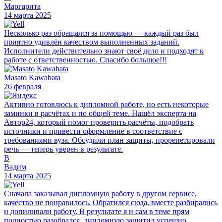
Маргарита
14 марта 2025
Несколько раз обращался за помощью — каждый раз был
приятно удивлён качеством выполненных заданий.
Исполнители действительно знают своё дело и подходят к
работе с ответственностью. Спасибо большое!!!
Masato Kawabata
26 февраля
Активно готовлюсь к дипломной работе, но есть некоторые
заминки в расчётах и по общей теме. Нашёл эксперта на
Автор24, который помог проверить расчёты, подобрать
источники и привести оформление в соответствие с
требованиями вуза. Обсудили план защиты, прорепетировали
речь — теперь уверен в результате.
В
Вадим
14 марта 2025
Сначала заказывал дипломную работу в другом сервисе,
качество не понравилось. Обратился сюда, вместе разбирались
и допиливали работу. В результате я и сам в теме прям
полностью разобрался, дипломную защитил успешно.