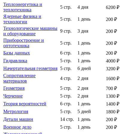
Теплоэнергетика и
5 стр.
4 дня
6200 ₽
теплотехника
Ядерные физика и
5 стр.
1 день
200 ₽
технологии
Технологические машины
9 стр.
3 дня
200 ₽
и оборудование
Приборостроение и
5 стр.
1 день
200 ₽
оптотехника
Базы данных
6 стр.
1 день
200 ₽
Гидравлика
5 стр.
1 день
4000 ₽
Начертательная геометрия
5 стр.
6 дней
3200 ₽
Сопротивление
4 стр.
2 дня
1600 ₽
материалов
Геометрия
5 стр.
2 дня
700 ₽
Черчение
5 стр.
2 дня
1300 ₽
Теория вероятностей
6 стр.
1 день
1400 ₽
Метрология
5 стр.
5 дней
1800 ₽
Детали машин
14 стр.
1 день
200 ₽
Военное дело
5 стр.
1 день
200 ₽