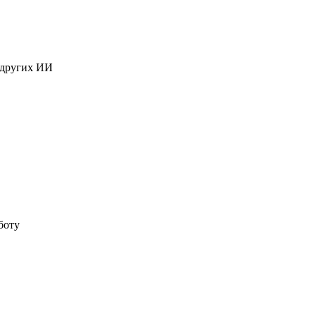
 других ИИ
боту