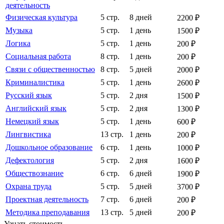
деятельность
Физическая культура
5 стр.
8 дней
2200 ₽
Музыка
5 стр.
1 день
1500 ₽
Логика
5 стр.
1 день
200 ₽
Социальная работа
8 стр.
1 день
200 ₽
Связи с общественностью
8 стр.
5 дней
2000 ₽
Криминалистика
5 стр.
1 день
2600 ₽
Русский язык
5 стр.
2 дня
1500 ₽
Английский язык
5 стр.
2 дня
1300 ₽
Немецкий язык
5 стр.
1 день
600 ₽
Лингвистика
13 стр.
1 день
200 ₽
Дошкольное образование
6 стр.
1 день
1000 ₽
Дефектология
5 стр.
2 дня
1600 ₽
Обществознание
6 стр.
6 дней
1900 ₽
Охрана труда
5 стр.
5 дней
3700 ₽
Проектная деятельность
7 стр.
6 дней
200 ₽
Методика преподавания
13 стр.
5 дней
200 ₽
Узнать стоимость