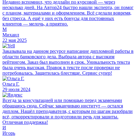
Недавно вспомнил, что дедлайн по курсовой — через
несколько дней. На Автор24 быстро нашли эксперта, он помог
с планом, материалами и оформлением. Всё сделали вовремя,
без стресса. А ещё у них есть бонусы для постоянных
клиентов — мелочь, а приятно.
М
Михаил
22 мая 2025
Заказывала на данном ресурсе написание дипломной работы в
области банковского дела. Выбрала автора с высоким
рейтингом. Заказ был выполнен в срок. Уникальность текста
была очень высокая. Правок в тексте после проверки не
потребовалась. Защитилась блестяще. Сервис супер!
Ольга Г.
29 июля 2024
Всегда за консультацией или помощью перед экзаменами
обращаюсь сюда. Сейчас заканчиваю институт — остался
диплом. Нашёл преподавателя, с которым по шагам разобрали
всё, откорректировали и подготовили речь для защиты.
Отличная поддержка!
И
Игорь