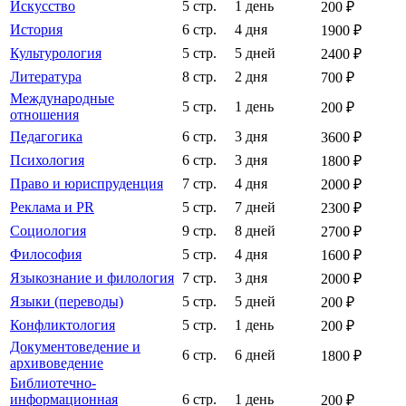
Искусство
5 стр.
1 день
200 ₽
История
6 стр.
4 дня
1900 ₽
Культурология
5 стр.
5 дней
2400 ₽
Литература
8 стр.
2 дня
700 ₽
Международные
5 стр.
1 день
200 ₽
отношения
Педагогика
6 стр.
3 дня
3600 ₽
Психология
6 стр.
3 дня
1800 ₽
Право и юриспруденция
7 стр.
4 дня
2000 ₽
Реклама и PR
5 стр.
7 дней
2300 ₽
Социология
9 стр.
8 дней
2700 ₽
Философия
5 стр.
4 дня
1600 ₽
Языкознание и филология
7 стр.
3 дня
2000 ₽
Языки (переводы)
5 стр.
5 дней
200 ₽
Конфликтология
5 стр.
1 день
200 ₽
Документоведение и
6 стр.
6 дней
1800 ₽
архивоведение
Библиотечно-
информационная
6 стр.
1 день
200 ₽