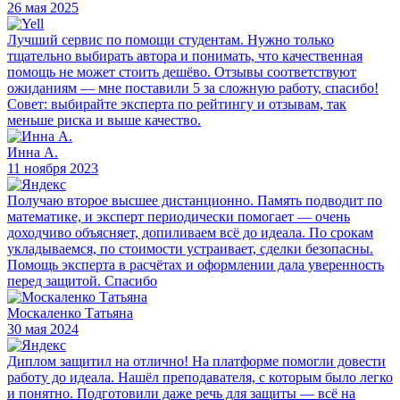
26 мая 2025
Лучший сервис по помощи студентам. Нужно только
тщательно выбирать автора и понимать, что качественная
помощь не может стоить дешёво. Отзывы соответствуют
ожиданиям — мне поставили 5 за сложную работу, спасибо!
Совет: выбирайте эксперта по рейтингу и отзывам, так
меньше риска и выше качество.
Инна А.
11 ноября 2023
Получаю второе высшее дистанционно. Память подводит по
математике, и эксперт периодически помогает — очень
доходчиво объясняет, допиливаем всё до идеала. По срокам
укладываемся, по стоимости устраивает, сделки безопасны.
Помощь эксперта в расчётах и оформлении дала уверенность
перед защитой. Спасибо
Москаленко Татьяна
30 мая 2024
Диплом защитил на отлично! На платформе помогли довести
работу до идеала. Нашёл преподавателя, с которым было легко
и понятно. Подготовили даже речь для защиты — всё на