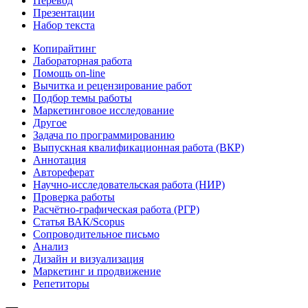
Перевод
Презентации
Набор текста
Копирайтинг
Лабораторная работа
Помощь on-line
Вычитка и рецензирование работ
Подбор темы работы
Маркетинговое исследование
Другое
Задача по программированию
Выпускная квалификационная работа (ВКР)
Аннотация
Автореферат
Научно-исследовательская работа (НИР)
Проверка работы
Расчётно-графическая работа (РГР)
Статья ВАК/Scopus
Сопроводительное письмо
Анализ
Дизайн и визуализация
Маркетинг и продвижение
Репетиторы