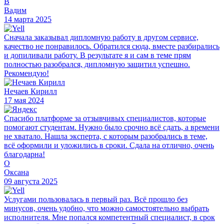
В
Вадим
14 марта 2025
Сначала заказывал дипломную работу в другом сервисе,
качество не понравилось. Обратился сюда, вместе разбирались
и допиливали работу. В результате я и сам в теме прям
полностью разобрался, дипломную защитил успешно.
Рекомендую!
Нечаев Кирилл
17 мая 2024
Спасибо платформе за отзывчивых специалистов, которые
помогают студентам. Нужно было срочно всё сдать, а времени
не хватало. Нашла эксперта, с которым разобрались в теме,
всё оформили и уложились в сроки. Сдала на отлично, очень
благодарна!
О
Оксана
09 августа 2025
Услугами пользовалась в первый раз. Всё прошло без
минусов, очень удобно, что можно самостоятельно выбрать
исполнителя. Мне попался компетентный специалист, в срок