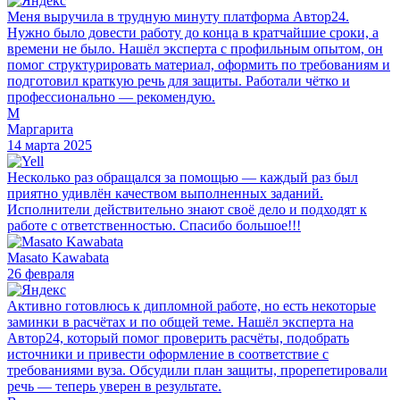
Меня выручила в трудную минуту платформа Автор24.
Нужно было довести работу до конца в кратчайшие сроки, а
времени не было. Нашёл эксперта с профильным опытом, он
помог структурировать материал, оформить по требованиям и
подготовил краткую речь для защиты. Работали чётко и
профессионально — рекомендую.
М
Маргарита
14 марта 2025
Несколько раз обращался за помощью — каждый раз был
приятно удивлён качеством выполненных заданий.
Исполнители действительно знают своё дело и подходят к
работе с ответственностью. Спасибо большое!!!
Masato Kawabata
26 февраля
Активно готовлюсь к дипломной работе, но есть некоторые
заминки в расчётах и по общей теме. Нашёл эксперта на
Автор24, который помог проверить расчёты, подобрать
источники и привести оформление в соответствие с
требованиями вуза. Обсудили план защиты, прорепетировали
речь — теперь уверен в результате.