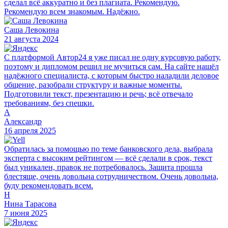
сделал всё аккуратно и без плагиата. Рекомендую.
Рекомендую всем знакомым. Надёжно.
Саша Левокина
21 августа 2024
С платформой Автор24 я уже писал не одну курсовую работу,
поэтому и дипломом решил не мучиться сам. На сайте нашёл
надёжного специалиста, с которым быстро наладили деловое
общение, разобрали структуру и важные моменты.
Подготовили текст, презентацию и речь; всё отвечало
требованиям, без спешки.
А
Александр
16 апреля 2025
Обратилась за помощью по теме банковского дела, выбрала
эксперта с высоким рейтингом — всё сделали в срок, текст
был уникален, правок не потребовалось. Защита прошла
блестяще, очень довольна сотрудничеством. Очень довольна,
буду рекомендовать всем.
Н
Нина Тарасова
7 июня 2025