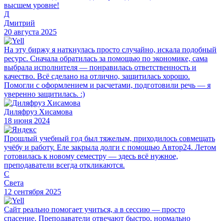
высшем уровне!
Д
Дмитрий
20 августа 2025
На эту биржу я наткнулась просто случайно, искала подобный
ресурс. Сначала обратилась за помощью по экономике, сама
выбрала исполнителя — понравилась ответственность и
качество. Всё сделано на отлично, защитилась хорошо.
Помогли с оформлением и расчетами, подготовили речь — я
уверенно защитилась. :)
Диляфруз Хисамова
18 июня 2024
Прошлый учебный год был тяжелым, приходилось совмещать
учёбу и работу. Еле закрыла долги с помощью Автор24. Летом
готовилась к новому семестру — здесь всё нужное,
преподаватели всегда откликаются.
С
Света
12 сентября 2025
Сайт реально помогает учиться, а в сессию — просто
спасение. Преподаватели отвечают быстро, нормально