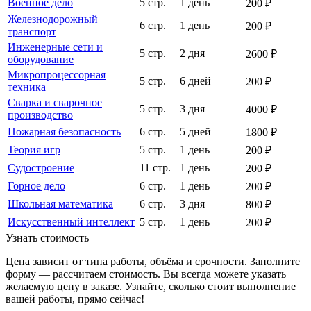
Военное дело
5 стр.
1 день
200 ₽
Железнодорожный
6 стр.
1 день
200 ₽
транспорт
Инженерные сети и
5 стр.
2 дня
2600 ₽
оборудование
Микропроцессорная
5 стр.
6 дней
200 ₽
техника
Сварка и сварочное
5 стр.
3 дня
4000 ₽
производство
Пожарная безопасность
6 стр.
5 дней
1800 ₽
Теория игр
5 стр.
1 день
200 ₽
Судостроение
11 стр.
1 день
200 ₽
Горное дело
6 стр.
1 день
200 ₽
Школьная математика
6 стр.
3 дня
800 ₽
Искусственный интеллект
5 стр.
1 день
200 ₽
Узнать стоимость
Цена зависит от типа работы, объёма и срочности. Заполните
форму — рассчитаем стоимость. Вы всегда можете указать
желаемую цену в заказе. Узнайте, сколько стоит выполнение
вашей работы, прямо сейчас!