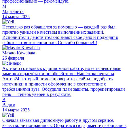
профессионально — рекомендую.
М
Маргарита
14 марта 2025
Несколько раз обращался за помощью — каждый раз был
приятно удивлён качеством выполненных заданий.
Исполнители действительно знают своё дело и подходят к
работе с ответственностью. Спасибо большое!!!
Masato Kawabata
26 февраля
Активно готовлюсь к дипломной работе, но есть некоторые
заминки в расчётах и по общей теме. Нашёл эксперта на
Автор24, который помог проверить расчёты, подобрать
источники и привести оформление в соответствие с
требованиями вуза. Обсудили план защиты, прорепетировали
речь — теперь уверен в результате.
В
Вадим
14 марта 2025
Сначала заказывал дипломную работу в другом сервисе,
качество не понравилось. Обратился сюда, вместе разбирались