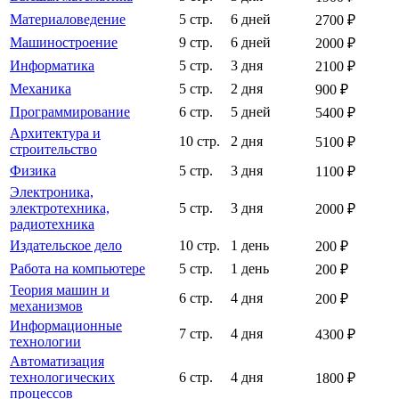
Материаловедение
5 стр.
6 дней
2700 ₽
Машиностроение
9 стр.
6 дней
2000 ₽
Информатика
5 стр.
3 дня
2100 ₽
Механика
5 стр.
2 дня
900 ₽
Программирование
6 стр.
5 дней
5400 ₽
Архитектура и
10 стр.
2 дня
5100 ₽
строительство
Физика
5 стр.
3 дня
1100 ₽
Электроника,
электротехника,
5 стр.
3 дня
2000 ₽
радиотехника
Издательское дело
10 стр.
1 день
200 ₽
Работа на компьютере
5 стр.
1 день
200 ₽
Теория машин и
6 стр.
4 дня
200 ₽
механизмов
Информационные
7 стр.
4 дня
4300 ₽
технологии
Автоматизация
технологических
6 стр.
4 дня
1800 ₽
процессов