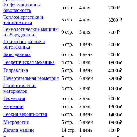
Информационная
5 стр.
4 дня
200 ₽
безопасность
Теплоэнергетика и
5 стр.
4 дня
6200 ₽
теплотехника
Технологические машины
9 стр.
3 дня
200 ₽
и оборудование
Приборостроение и
5 стр.
1 день
200 ₽
оптотехника
Базы данных
6 стр.
1 день
200 ₽
Теоретическая механика
4 стр.
3 дня
1800 ₽
Гидравлика
5 стр.
1 день
4000 ₽
Начертательная геометрия
5 стр.
6 дней
3200 ₽
Сопротивление
4 стр.
2 дня
1600 ₽
материалов
Геометрия
5 стр.
2 дня
700 ₽
Черчение
5 стр.
2 дня
1300 ₽
Теория вероятностей
6 стр.
1 день
1400 ₽
Метрология
5 стр.
5 дней
1800 ₽
Детали машин
14 стр.
1 день
200 ₽