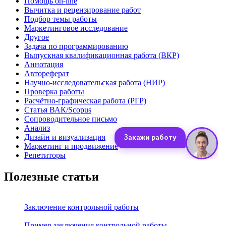
Помощь on-line
Вычитка и рецензирование работ
Подбор темы работы
Маркетинговое исследование
Другое
Задача по программированию
Выпускная квалификационная работа (ВКР)
Аннотация
Автореферат
Научно-исследовательская работа (НИР)
Проверка работы
Расчётно-графическая работа (РГР)
Статья ВАК/Scopus
Сопроводительное письмо
Анализ
Дизайн и визуализация
Маркетинг и продвижение
Репетиторы
Полезные статьи
Заключение контрольной работы
Пример заключения контрольной работы