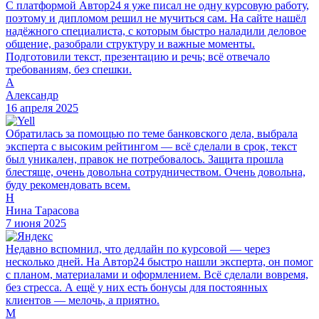
С платформой Автор24 я уже писал не одну курсовую работу,
поэтому и дипломом решил не мучиться сам. На сайте нашёл
надёжного специалиста, с которым быстро наладили деловое
общение, разобрали структуру и важные моменты.
Подготовили текст, презентацию и речь; всё отвечало
требованиям, без спешки.
А
Александр
16 апреля 2025
Обратилась за помощью по теме банковского дела, выбрала
эксперта с высоким рейтингом — всё сделали в срок, текст
был уникален, правок не потребовалось. Защита прошла
блестяще, очень довольна сотрудничеством. Очень довольна,
буду рекомендовать всем.
Н
Нина Тарасова
7 июня 2025
Недавно вспомнил, что дедлайн по курсовой — через
несколько дней. На Автор24 быстро нашли эксперта, он помог
с планом, материалами и оформлением. Всё сделали вовремя,
без стресса. А ещё у них есть бонусы для постоянных
клиентов — мелочь, а приятно.
М