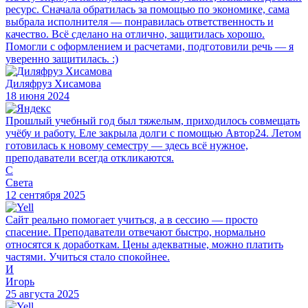
ресурс. Сначала обратилась за помощью по экономике, сама
выбрала исполнителя — понравилась ответственность и
качество. Всё сделано на отлично, защитилась хорошо.
Помогли с оформлением и расчетами, подготовили речь — я
уверенно защитилась. :)
Диляфруз Хисамова
18 июня 2024
Прошлый учебный год был тяжелым, приходилось совмещать
учёбу и работу. Еле закрыла долги с помощью Автор24. Летом
готовилась к новому семестру — здесь всё нужное,
преподаватели всегда откликаются.
С
Света
12 сентября 2025
Сайт реально помогает учиться, а в сессию — просто
спасение. Преподаватели отвечают быстро, нормально
относятся к доработкам. Цены адекватные, можно платить
частями. Учиться стало спокойнее.
И
Игорь
25 августа 2025