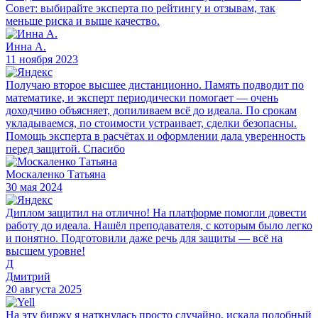
Совет: выбирайте эксперта по рейтингу и отзывам, так
меньше риска и выше качество.
Инна А.
11 ноября 2023
Получаю второе высшее дистанционно. Память подводит по
математике, и эксперт периодически помогает — очень
доходчиво объясняет, допиливаем всё до идеала. По срокам
укладываемся, по стоимости устраивает, сделки безопасны.
Помощь эксперта в расчётах и оформлении дала уверенность
перед защитой. Спасибо
Москаленко Татьяна
30 мая 2024
Диплом защитил на отлично! На платформе помогли довести
работу до идеала. Нашёл преподавателя, с которым было легко
и понятно. Подготовили даже речь для защиты — всё на
высшем уровне!
Д
Дмитрий
20 августа 2025
На эту биржу я наткнулась просто случайно, искала подобный