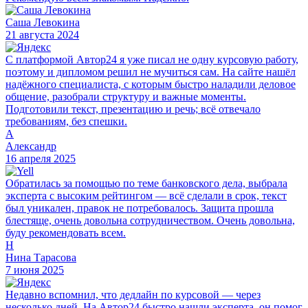
Саша Левокина
21 августа 2024
С платформой Автор24 я уже писал не одну курсовую работу,
поэтому и дипломом решил не мучиться сам. На сайте нашёл
надёжного специалиста, с которым быстро наладили деловое
общение, разобрали структуру и важные моменты.
Подготовили текст, презентацию и речь; всё отвечало
требованиям, без спешки.
А
Александр
16 апреля 2025
Обратилась за помощью по теме банковского дела, выбрала
эксперта с высоким рейтингом — всё сделали в срок, текст
был уникален, правок не потребовалось. Защита прошла
блестяще, очень довольна сотрудничеством. Очень довольна,
буду рекомендовать всем.
Н
Нина Тарасова
7 июня 2025
Недавно вспомнил, что дедлайн по курсовой — через
несколько дней. На Автор24 быстро нашли эксперта, он помог