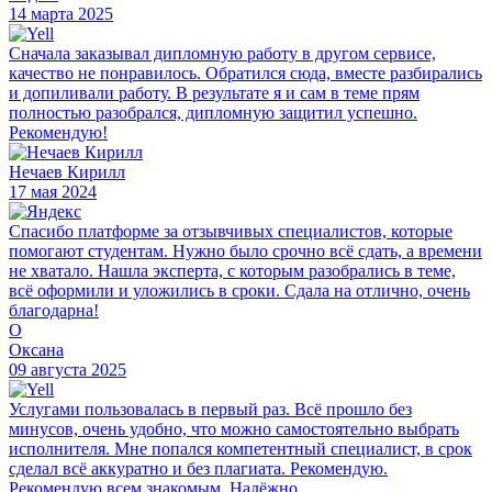
14 марта 2025
Сначала заказывал дипломную работу в другом сервисе,
качество не понравилось. Обратился сюда, вместе разбирались
и допиливали работу. В результате я и сам в теме прям
полностью разобрался, дипломную защитил успешно.
Рекомендую!
Нечаев Кирилл
17 мая 2024
Спасибо платформе за отзывчивых специалистов, которые
помогают студентам. Нужно было срочно всё сдать, а времени
не хватало. Нашла эксперта, с которым разобрались в теме,
всё оформили и уложились в сроки. Сдала на отлично, очень
благодарна!
О
Оксана
09 августа 2025
Услугами пользовалась в первый раз. Всё прошло без
минусов, очень удобно, что можно самостоятельно выбрать
исполнителя. Мне попался компетентный специалист, в срок
сделал всё аккуратно и без плагиата. Рекомендую.
Рекомендую всем знакомым. Надёжно.