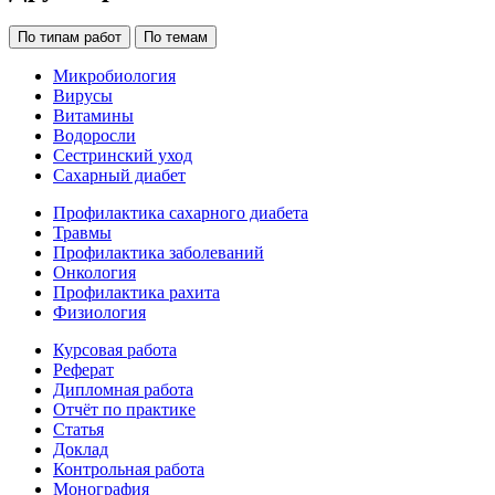
По типам работ
По темам
Микробиология
Вирусы
Витамины
Водоросли
Сестринский уход
Сахарный диабет
Профилактика сахарного диабета
Травмы
Профилактика заболеваний
Онкология
Профилактика рахита
Физиология
Курсовая работа
Реферат
Дипломная работа
Отчёт по практике
Статья
Доклад
Контрольная работа
Монография