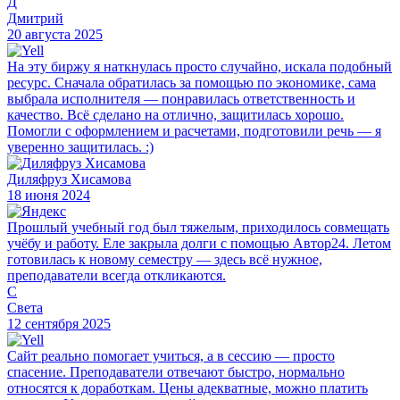
Д
Дмитрий
20 августа 2025
На эту биржу я наткнулась просто случайно, искала подобный
ресурс. Сначала обратилась за помощью по экономике, сама
выбрала исполнителя — понравилась ответственность и
качество. Всё сделано на отлично, защитилась хорошо.
Помогли с оформлением и расчетами, подготовили речь — я
уверенно защитилась. :)
Диляфруз Хисамова
18 июня 2024
Прошлый учебный год был тяжелым, приходилось совмещать
учёбу и работу. Еле закрыла долги с помощью Автор24. Летом
готовилась к новому семестру — здесь всё нужное,
преподаватели всегда откликаются.
С
Света
12 сентября 2025
Сайт реально помогает учиться, а в сессию — просто
спасение. Преподаватели отвечают быстро, нормально
относятся к доработкам. Цены адекватные, можно платить