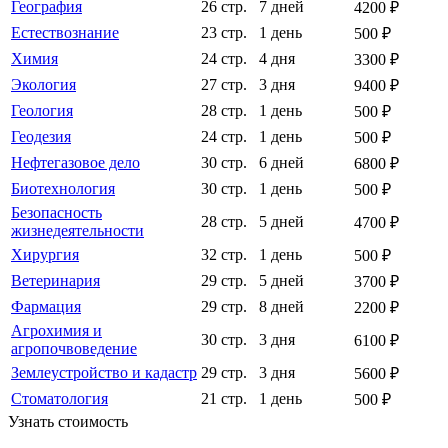
География
26 стр.
7 дней
4200 ₽
Естествознание
23 стр.
1 день
500 ₽
Химия
24 стр.
4 дня
3300 ₽
Экология
27 стр.
3 дня
9400 ₽
Геология
28 стр.
1 день
500 ₽
Геодезия
24 стр.
1 день
500 ₽
Нефтегазовое дело
30 стр.
6 дней
6800 ₽
Биотехнология
30 стр.
1 день
500 ₽
Безопасность
28 стр.
5 дней
4700 ₽
жизнедеятельности
Хирургия
32 стр.
1 день
500 ₽
Ветеринария
29 стр.
5 дней
3700 ₽
Фармация
29 стр.
8 дней
2200 ₽
Агрохимия и
30 стр.
3 дня
6100 ₽
агропочвоведение
Землеустройство и кадастр
29 стр.
3 дня
5600 ₽
Стоматология
21 стр.
1 день
500 ₽
Узнать стоимость