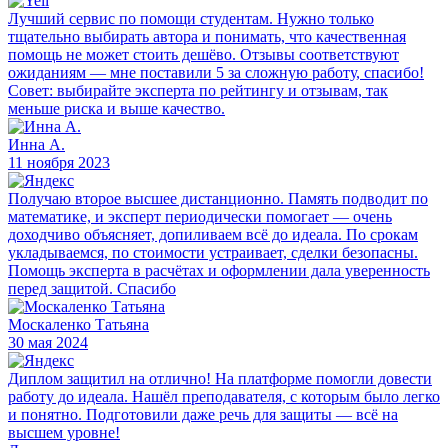
Лучший сервис по помощи студентам. Нужно только
тщательно выбирать автора и понимать, что качественная
помощь не может стоить дешёво. Отзывы соответствуют
ожиданиям — мне поставили 5 за сложную работу, спасибо!
Совет: выбирайте эксперта по рейтингу и отзывам, так
меньше риска и выше качество.
Инна А.
11 ноября 2023
Получаю второе высшее дистанционно. Память подводит по
математике, и эксперт периодически помогает — очень
доходчиво объясняет, допиливаем всё до идеала. По срокам
укладываемся, по стоимости устраивает, сделки безопасны.
Помощь эксперта в расчётах и оформлении дала уверенность
перед защитой. Спасибо
Москаленко Татьяна
30 мая 2024
Диплом защитил на отлично! На платформе помогли довести
работу до идеала. Нашёл преподавателя, с которым было легко
и понятно. Подготовили даже речь для защиты — всё на
высшем уровне!