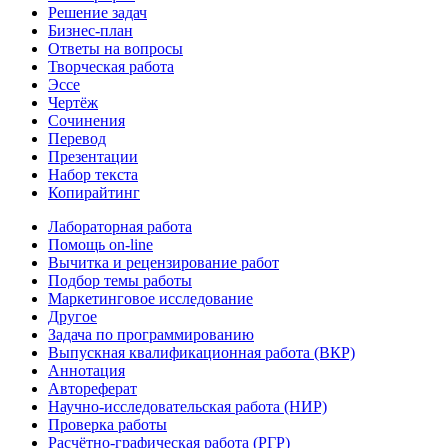
Решение задач
Бизнес-план
Ответы на вопросы
Творческая работа
Эссе
Чертёж
Сочинения
Перевод
Презентации
Набор текста
Копирайтинг
Лабораторная работа
Помощь on-line
Вычитка и рецензирование работ
Подбор темы работы
Маркетинговое исследование
Другое
Задача по программированию
Выпускная квалификационная работа (ВКР)
Аннотация
Автореферат
Научно-исследовательская работа (НИР)
Проверка работы
Расчётно-графическая работа (РГР)