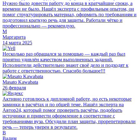
Нужно было довести работу до конца в кратчайшие сроки, а
времени не было. Нашёл эксперта с профильным опытом, он
помог структурировать материал, оформить по требованиям и
подготовил краткую речь для защиты. Работали чётко и
профессионально — рекомендую.
М
Маргарита
14 марта 2025
Несколько раз обращался за помощью — каждый раз был
приятно удивлён качеством выполненных заданий.
Исполнители действительно знают своё дело и подходят к
работе с ответственностью. Спасибо большое!!!
Masato Kawabata
26 февраля
Активно готовлюсь к дипломной работе, но есть некоторые
заминки в расчётах и по общей теме. Нашёл эксперта на
Автор24, который помог проверить расчёты, подобрать
источники и привести оформление в соответствие с
требованиями вуза. Обсудили план защиты, прорепетировали
речь — теперь уверен в результате.
В
Вадим