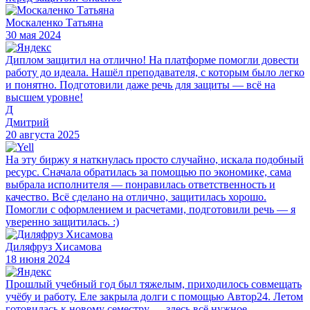
Москаленко Татьяна
30 мая 2024
Диплом защитил на отлично! На платформе помогли довести
работу до идеала. Нашёл преподавателя, с которым было легко
и понятно. Подготовили даже речь для защиты — всё на
высшем уровне!
Д
Дмитрий
20 августа 2025
На эту биржу я наткнулась просто случайно, искала подобный
ресурс. Сначала обратилась за помощью по экономике, сама
выбрала исполнителя — понравилась ответственность и
качество. Всё сделано на отлично, защитилась хорошо.
Помогли с оформлением и расчетами, подготовили речь — я
уверенно защитилась. :)
Диляфруз Хисамова
18 июня 2024
Прошлый учебный год был тяжелым, приходилось совмещать
учёбу и работу. Еле закрыла долги с помощью Автор24. Летом
готовилась к новому семестру — здесь всё нужное,