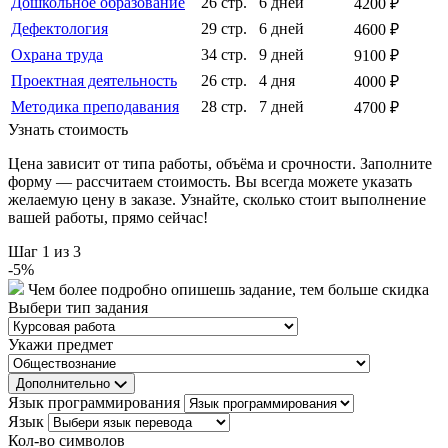
Дошкольное образование
26 стр.
6 дней
4200 ₽
Дефектология
29 стр.
6 дней
4600 ₽
Охрана труда
34 стр.
9 дней
9100 ₽
Проектная деятельность
26 стр.
4 дня
4000 ₽
Методика преподавания
28 стр.
7 дней
4700 ₽
Узнать стоимость
Цена зависит от типа работы, объёма и срочности. Заполните
форму — рассчитаем стоимость. Вы всегда можете указать
желаемую цену в заказе. Узнайте, сколько стоит выполнение
вашей работы, прямо сейчас!
Шаг
1
из 3
-
5
%
Чем более подробно опишешь задание, тем больше скидка
Выбери тип задания
Укажи предмет
Дополнительно
Язык программирования
Язык
Кол-во символов