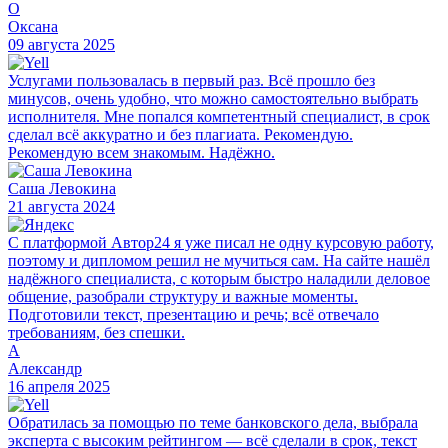
О
Оксана
09 августа 2025
Услугами пользовалась в первый раз. Всё прошло без
минусов, очень удобно, что можно самостоятельно выбрать
исполнителя. Мне попался компетентный специалист, в срок
сделал всё аккуратно и без плагиата. Рекомендую.
Рекомендую всем знакомым. Надёжно.
Саша Левокина
21 августа 2024
С платформой Автор24 я уже писал не одну курсовую работу,
поэтому и дипломом решил не мучиться сам. На сайте нашёл
надёжного специалиста, с которым быстро наладили деловое
общение, разобрали структуру и важные моменты.
Подготовили текст, презентацию и речь; всё отвечало
требованиям, без спешки.
А
Александр
16 апреля 2025
Обратилась за помощью по теме банковского дела, выбрала
эксперта с высоким рейтингом — всё сделали в срок, текст