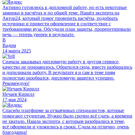
Активно готовлюсь к дипломной работе, но есть некоторые
заминки в расчётах и по общей теме. Нашёл эксперта на
Автор24, который помог проверить расчёты, подобрать
источники и привести оформление в соответствие с
требованиями вуза. Обсудили план защиты, прорепетировали
речь — теперь уверен в результате.
В
Вадим
14 марта 2025
Сначала заказывал дипломную работу в другом сервисе,
качество не понравилось. Обратился сюда, вместе разбирались
и допиливали работу. В результате я и сам в теме прям
полностью разобрался, дипломную защитил успешно.
Рекомендую!
Нечаев Кирилл
17 мая 2024
Спасибо платформе за отзывчивых специалистов, которые
помогают студентам. Нужно было срочно всё сдать, а времени
не хватало. Нашла эксперта, с которым разобрались в теме,
всё оформили и уложились в сроки. Сдала на отлично, очень
благодарна!