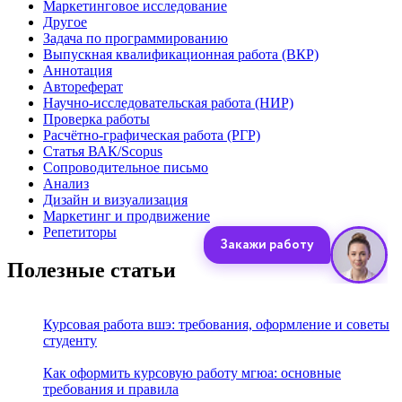
Маркетинговое исследование
Другое
Задача по программированию
Выпускная квалификационная работа (ВКР)
Аннотация
Автореферат
Научно-исследовательская работа (НИР)
Проверка работы
Расчётно-графическая работа (РГР)
Статья ВАК/Scopus
Сопроводительное письмо
Анализ
Дизайн и визуализация
Маркетинг и продвижение
Репетиторы
Полезные статьи
Курсовая работа вшэ: требования, оформление и советы
студенту
Как оформить курсовую работу мгюа: основные
требования и правила