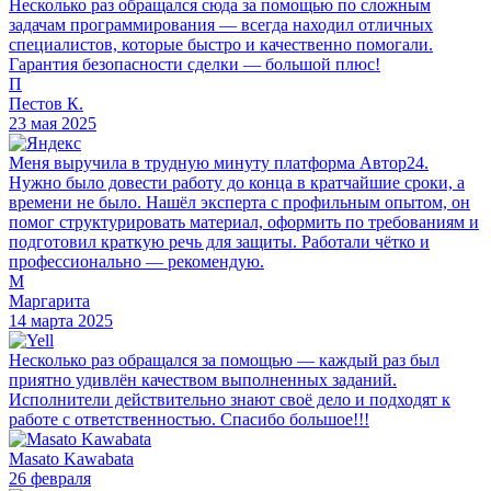
Несколько раз обращался сюда за помощью по сложным
задачам программирования — всегда находил отличных
специалистов, которые быстро и качественно помогали.
Гарантия безопасности сделки — большой плюс!
П
Пестов К.
23 мая 2025
Меня выручила в трудную минуту платформа Автор24.
Нужно было довести работу до конца в кратчайшие сроки, а
времени не было. Нашёл эксперта с профильным опытом, он
помог структурировать материал, оформить по требованиям и
подготовил краткую речь для защиты. Работали чётко и
профессионально — рекомендую.
М
Маргарита
14 марта 2025
Несколько раз обращался за помощью — каждый раз был
приятно удивлён качеством выполненных заданий.
Исполнители действительно знают своё дело и подходят к
работе с ответственностью. Спасибо большое!!!
Masato Kawabata
26 февраля