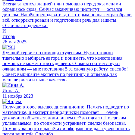
Всегда за консультацией или помощью перед экзаменами
обращаюсь сюда. Сейчас заканчиваю институт — остался
диплом. Нашёл преподавателя, с которым по шагам разобрали
всё, откорректировали и подготовили речь для защиты.
Отличная поддержка!
И
Игорь
26 мая 2025
Лучший сервис по помощи студентам. Нужно только
тщательно выбирать автора и понимать, что качественная
помощь не может стоить дешёво. Отзывы соответствуют
ожиданиям — мне поставили 5 за сложную работу, спасибо!
Совет: выбирайте эксперта по рейтингу и отзывам, так
меньше риска и выше качество.
Инна А.
11 ноября 2023
Получаю второе высшее дистанционно. Память подводит по
математике, и эксперт периодически помогает — очень
доходчиво объясняет, допиливаем всё до идеала. По срокам
укладываемся, по стоимости устраивает, сделки безопасны.
Помощь эксперта в расчётах и оформлении дала уверенность
перед защитой. Спасибо