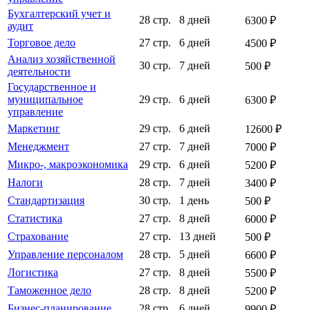
Бухгалтерский учет и
28 стр.
8 дней
6300 ₽
аудит
Торговое дело
27 стр.
6 дней
4500 ₽
Анализ хозяйственной
30 стр.
7 дней
500 ₽
деятельности
Государственное и
муниципальное
29 стр.
6 дней
6300 ₽
управление
Маркетинг
29 стр.
6 дней
12600 ₽
Менеджмент
27 стр.
7 дней
7000 ₽
Микро-, макроэкономика
29 стр.
6 дней
5200 ₽
Налоги
28 стр.
7 дней
3400 ₽
Стандартизация
30 стр.
1 день
500 ₽
Статистика
27 стр.
8 дней
6000 ₽
Страхование
27 стр.
13 дней
500 ₽
Управление персоналом
28 стр.
5 дней
6600 ₽
Логистика
27 стр.
8 дней
5500 ₽
Таможенное дело
28 стр.
8 дней
5200 ₽
Бизнес-планирование
28 стр.
6 дней
9900 ₽