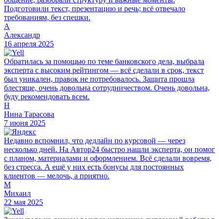
Подготовили текст, презентацию и речь; всё отвечало
требованиям, без спешки.
А
Александр
16 апреля 2025
Обратилась за помощью по теме банковского дела, выбрала
эксперта с высоким рейтингом — всё сделали в срок, текст
был уникален, правок не потребовалось. Защита прошла
блестяще, очень довольна сотрудничеством. Очень довольна,
буду рекомендовать всем.
Н
Нина Тарасова
7 июня 2025
Недавно вспомнил, что дедлайн по курсовой — через
несколько дней. На Автор24 быстро нашли эксперта, он помог
с планом, материалами и оформлением. Всё сделали вовремя,
без стресса. А ещё у них есть бонусы для постоянных
клиентов — мелочь, а приятно.
М
Михаил
22 мая 2025