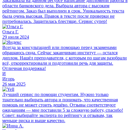
Заказывала на данном ресурсе написание дипломной работы в
области банковского дела. Выбрала автора с высоким
рейтингом. Заказ был выполнен в срок. Уникальность текста
была очень высокая. Правок в тексте после проверки не
потребовалась. Защитилась блестяще. Сервис супер!
Ольга Г.
29 июля 2024
Всегда за консультацией или помощью перед экзаменами
обращаюсь сюда. Сейчас заканчиваю институт — остался
диплом. Нашёл преподавателя, с которым по шагам разобрали
всё, откорректировали и подготовили речь для защиты.
Отличная поддержка!
И
Игорь
26 мая 2025
Лучший сервис по помощи студентам. Нужно только
тщательно выбирать автора и понимать, что качественная
помощь не может стоить дешёво. Отзывы соответствуют
ожиданиям — мне поставили 5 за сложную работу, спасибо!
Совет: выбирайте эксперта по рейтингу и отзывам, так
меньше риска и выше качество.