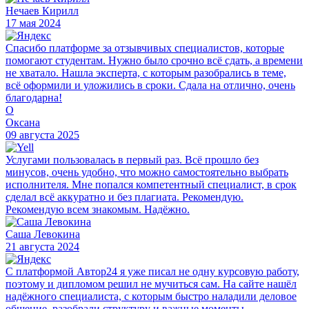
Нечаев Кирилл
17 мая 2024
Спасибо платформе за отзывчивых специалистов, которые
помогают студентам. Нужно было срочно всё сдать, а времени
не хватало. Нашла эксперта, с которым разобрались в теме,
всё оформили и уложились в сроки. Сдала на отлично, очень
благодарна!
О
Оксана
09 августа 2025
Услугами пользовалась в первый раз. Всё прошло без
минусов, очень удобно, что можно самостоятельно выбрать
исполнителя. Мне попался компетентный специалист, в срок
сделал всё аккуратно и без плагиата. Рекомендую.
Рекомендую всем знакомым. Надёжно.
Саша Левокина
21 августа 2024
С платформой Автор24 я уже писал не одну курсовую работу,
поэтому и дипломом решил не мучиться сам. На сайте нашёл
надёжного специалиста, с которым быстро наладили деловое
общение, разобрали структуру и важные моменты.