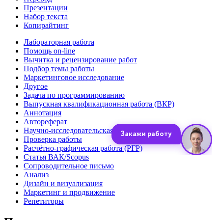
Презентации
Набор текста
Копирайтинг
Лабораторная работа
Помощь on-line
Вычитка и рецензирование работ
Подбор темы работы
Маркетинговое исследование
Другое
Задача по программированию
Выпускная квалификационная работа (ВКР)
Аннотация
Автореферат
Научно-исследовательская работа (НИР)
Проверка работы
Расчётно-графическая работа (РГР)
Статья ВАК/Scopus
Сопроводительное письмо
Анализ
Дизайн и визуализация
Маркетинг и продвижение
Репетиторы