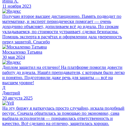
Инна А.
11 ноября 2023
Получаю второе высшее дистанционно. Память подводит по
математике, и эксперт периодически помогает — очень
доходчиво объясняет, допиливаем всё до идеала. По срокам
укладываемся, по стоимости устраивает, сделки безопасны.
Помощь эксперта в расчётах и оформлении дала уверенность
перед защитой. Спасибо
Москаленко Татьяна
30 мая 2024
Диплом защитил на отлично! На платформе помогли довести
работу до идеала. Нашёл преподавателя, с которым было легко
и понятно. Подготовили даже речь для защиты — всё на
высшем уровне!
Д
Дмитрий
20 августа 2025
На эту биржу я наткнулась просто случайно, искала подобный
ресурс. Сначала обратилась за помощью по экономике, сама
выбрала исполнителя — понравилась ответственность и
качество. Всё сделано на отлично, защитилась хорошо.