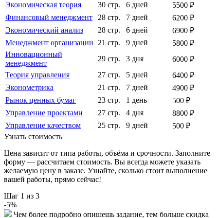
Экономическая теория
30 стр.
6 дней
5500 ₽
Финансовый менеджмент
28 стр.
7 дней
6200 ₽
Экономический анализ
28 стр.
6 дней
6900 ₽
Менеджмент организации
21 стр.
9 дней
5800 ₽
Инновационный
29 стр.
3 дня
6000 ₽
менеджмент
Теория управления
27 стр.
5 дней
6400 ₽
Эконометрика
21 стр.
7 дней
4900 ₽
Рынок ценных бумаг
23 стр.
1 день
500 ₽
Управление проектами
27 стр.
4 дня
8800 ₽
Управление качеством
25 стр.
9 дней
500 ₽
Узнать стоимость
Цена зависит от типа работы, объёма и срочности. Заполните
форму — рассчитаем стоимость. Вы всегда можете указать
желаемую цену в заказе. Узнайте, сколько стоит выполнение
вашей работы, прямо сейчас!
Шаг
1
из 3
-
5
%
Чем более подробно опишешь задание, тем больше скидка