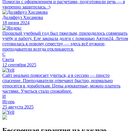
Помогли с оформлением и расчетами, подготовили речь — я
уверенно защитилась. :)
Диляфруз Хисамова
18 июня 2024
Прошлый учебный год был тяжелым, приходилось совмещать
учёбу и работу. Еле закрыла долги с помощью Автор24. Летом
готовилась к новому семестру — здесь всё нужное,
преподаватели всегда откликаются.
С
Света
12 сентября 2025
Сайт реально помогает учиться, а в сессию — просто
спасение. Преподаватели отвечают быстро, нормально
относятся к доработкам. Цены адекватные, можно платить
частями. Учиться стало спокойнее.
И
Игорь
25 августа 2025
Бессрочная гарантия на каждую