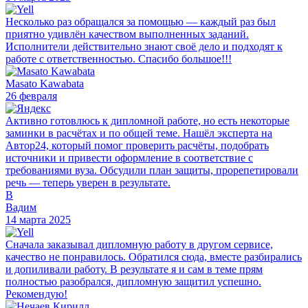
Несколько раз обращался за помощью — каждый раз был
приятно удивлён качеством выполненных заданий.
Исполнители действительно знают своё дело и подходят к
работе с ответственностью. Спасибо большое!!!
Masato Kawabata
26 февраля
Активно готовлюсь к дипломной работе, но есть некоторые
заминки в расчётах и по общей теме. Нашёл эксперта на
Автор24, который помог проверить расчёты, подобрать
источники и привести оформление в соответствие с
требованиями вуза. Обсудили план защиты, прорепетировали
речь — теперь уверен в результате.
В
Вадим
14 марта 2025
Сначала заказывал дипломную работу в другом сервисе,
качество не понравилось. Обратился сюда, вместе разбирались
и допиливали работу. В результате я и сам в теме прям
полностью разобрался, дипломную защитил успешно.
Рекомендую!