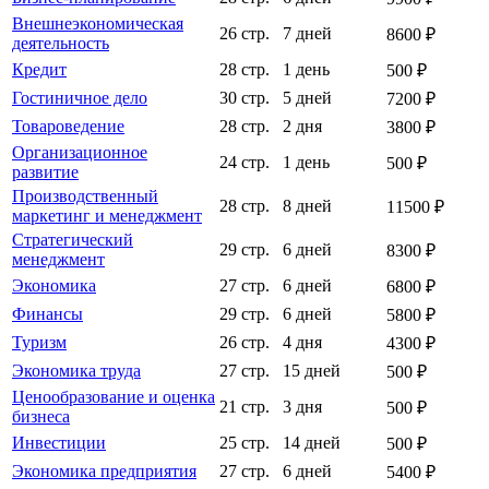
Внешнеэкономическая
26 стр.
7 дней
8600 ₽
деятельность
Кредит
28 стр.
1 день
500 ₽
Гостиничное дело
30 стр.
5 дней
7200 ₽
Товароведение
28 стр.
2 дня
3800 ₽
Организационное
24 стр.
1 день
500 ₽
развитие
Производственный
28 стр.
8 дней
11500 ₽
маркетинг и менеджмент
Стратегический
29 стр.
6 дней
8300 ₽
менеджмент
Экономика
27 стр.
6 дней
6800 ₽
Финансы
29 стр.
6 дней
5800 ₽
Туризм
26 стр.
4 дня
4300 ₽
Экономика труда
27 стр.
15 дней
500 ₽
Ценообразование и оценка
21 стр.
3 дня
500 ₽
бизнеса
Инвестиции
25 стр.
14 дней
500 ₽
Экономика предприятия
27 стр.
6 дней
5400 ₽