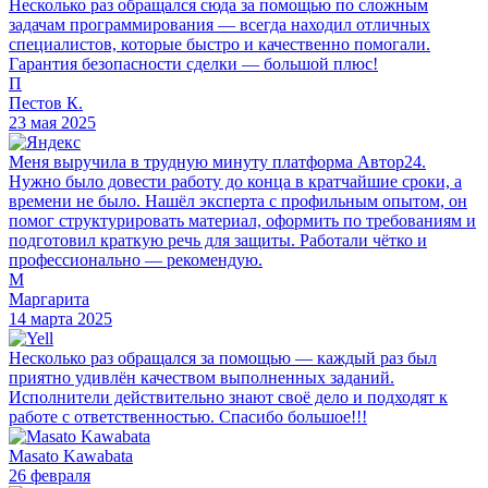
Несколько раз обращался сюда за помощью по сложным
задачам программирования — всегда находил отличных
специалистов, которые быстро и качественно помогали.
Гарантия безопасности сделки — большой плюс!
П
Пестов К.
23 мая 2025
Меня выручила в трудную минуту платформа Автор24.
Нужно было довести работу до конца в кратчайшие сроки, а
времени не было. Нашёл эксперта с профильным опытом, он
помог структурировать материал, оформить по требованиям и
подготовил краткую речь для защиты. Работали чётко и
профессионально — рекомендую.
М
Маргарита
14 марта 2025
Несколько раз обращался за помощью — каждый раз был
приятно удивлён качеством выполненных заданий.
Исполнители действительно знают своё дело и подходят к
работе с ответственностью. Спасибо большое!!!
Masato Kawabata
26 февраля