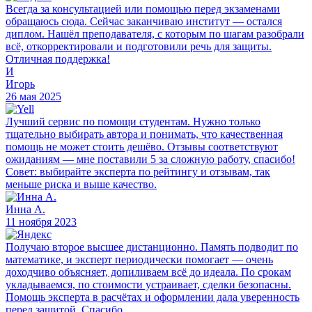
Всегда за консультацией или помощью перед экзаменами
обращаюсь сюда. Сейчас заканчиваю институт — остался
диплом. Нашёл преподавателя, с которым по шагам разобрали
всё, откорректировали и подготовили речь для защиты.
Отличная поддержка!
И
Игорь
26 мая 2025
Лучший сервис по помощи студентам. Нужно только
тщательно выбирать автора и понимать, что качественная
помощь не может стоить дешёво. Отзывы соответствуют
ожиданиям — мне поставили 5 за сложную работу, спасибо!
Совет: выбирайте эксперта по рейтингу и отзывам, так
меньше риска и выше качество.
Инна А.
11 ноября 2023
Получаю второе высшее дистанционно. Память подводит по
математике, и эксперт периодически помогает — очень
доходчиво объясняет, допиливаем всё до идеала. По срокам
укладываемся, по стоимости устраивает, сделки безопасны.
Помощь эксперта в расчётах и оформлении дала уверенность
перед защитой. Спасибо