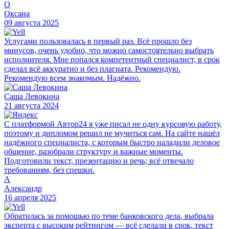
О
Оксана
09 августа 2025
Услугами пользовалась в первый раз. Всё прошло без
минусов, очень удобно, что можно самостоятельно выбрать
исполнителя. Мне попался компетентный специалист, в срок
сделал всё аккуратно и без плагиата. Рекомендую.
Рекомендую всем знакомым. Надёжно.
Саша Левокина
21 августа 2024
С платформой Автор24 я уже писал не одну курсовую работу,
поэтому и дипломом решил не мучиться сам. На сайте нашёл
надёжного специалиста, с которым быстро наладили деловое
общение, разобрали структуру и важные моменты.
Подготовили текст, презентацию и речь; всё отвечало
требованиям, без спешки.
А
Александр
16 апреля 2025
Обратилась за помощью по теме банковского дела, выбрала
эксперта с высоким рейтингом — всё сделали в срок, текст