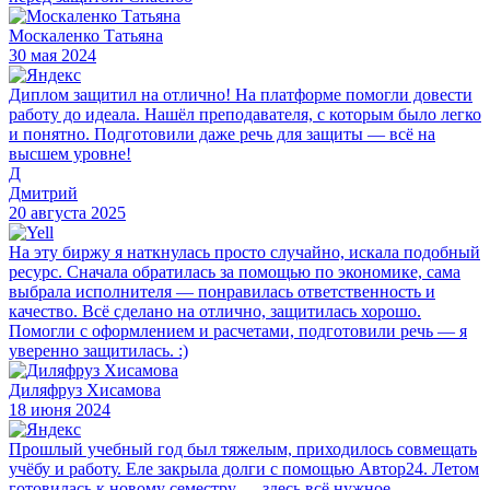
Москаленко Татьяна
30 мая 2024
Диплом защитил на отлично! На платформе помогли довести
работу до идеала. Нашёл преподавателя, с которым было легко
и понятно. Подготовили даже речь для защиты — всё на
высшем уровне!
Д
Дмитрий
20 августа 2025
На эту биржу я наткнулась просто случайно, искала подобный
ресурс. Сначала обратилась за помощью по экономике, сама
выбрала исполнителя — понравилась ответственность и
качество. Всё сделано на отлично, защитилась хорошо.
Помогли с оформлением и расчетами, подготовили речь — я
уверенно защитилась. :)
Диляфруз Хисамова
18 июня 2024
Прошлый учебный год был тяжелым, приходилось совмещать
учёбу и работу. Еле закрыла долги с помощью Автор24. Летом
готовилась к новому семестру — здесь всё нужное,