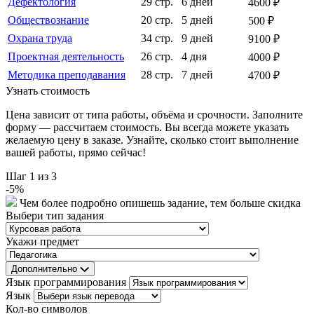
Дефектология
29 стр.
6 дней
4600 ₽
Обществознание
20 стр.
5 дней
500 ₽
Охрана труда
34 стр.
9 дней
9100 ₽
Проектная деятельность
26 стр.
4 дня
4000 ₽
Методика преподавания
28 стр.
7 дней
4700 ₽
Узнать стоимость
Цена зависит от типа работы, объёма и срочности. Заполните
форму — рассчитаем стоимость. Вы всегда можете указать
желаемую цену в заказе. Узнайте, сколько стоит выполнение
вашей работы, прямо сейчас!
Шаг
1
из 3
-
5
%
Чем более подробно опишешь задание, тем больше скидка
Выбери тип задания
Укажи предмет
Дополнительно
Язык программирования
Язык
Кол-во символов