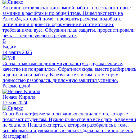
Активно готовлюсь к дипломной работе, но есть некоторые
заминки в расчётах и по общей теме. Нашёл эксперта на
Автор24, который помог проверить расчёты, подобрать
источники и привести оформление в соответствие с
требованиями вуза. Обсудили план защиты, прорепетировали
речь — теперь уверен в результате.
В
Вадим
14 марта 2025
Сначала заказывал дипломную работу в другом сервисе,
качество не понравилось. Обратился сюда, вместе разбирались
и допиливали работу. В результате я и сам в теме прям
полностью разобрался, дипломную защитил успешно.
Рекомендую!
Нечаев Кирилл
17 мая 2024
Спасибо платформе за отзывчивых специалистов, которые
помогают студентам. Нужно было срочно всё сдать, а времени
не хватало. Нашла эксперта, с которым разобрались в теме,
всё оформили и уложились в сроки. Сдала на отлично, очень
благодарна!