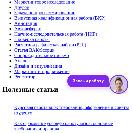
Маркетинговое исследование
Другое
Задача по программированию
Выпускная квалификационная работа (ВКР)
Аннотация
Автореферат
Научно-исследовательская работа (НИР)
Проверка работы
Расчётно-графическая работа (РГР)
Статья ВАК/Scopus
Сопроводительное письмо
Анализ
Дизайн и визуализация
Маркетинг и продвижение
Репетиторы
Полезные статьи
Курсовая работа вшэ: требования, оформление и советы
студенту
Как оформить курсовую работу мгюа: основные
требования и правила