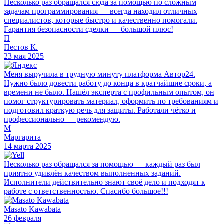
Несколько раз обращался сюда за помощью по сложным
задачам программирования — всегда находил отличных
специалистов, которые быстро и качественно помогали.
Гарантия безопасности сделки — большой плюс!
П
Пестов К.
23 мая 2025
Меня выручила в трудную минуту платформа Автор24.
Нужно было довести работу до конца в кратчайшие сроки, а
времени не было. Нашёл эксперта с профильным опытом, он
помог структурировать материал, оформить по требованиям и
подготовил краткую речь для защиты. Работали чётко и
профессионально — рекомендую.
М
Маргарита
14 марта 2025
Несколько раз обращался за помощью — каждый раз был
приятно удивлён качеством выполненных заданий.
Исполнители действительно знают своё дело и подходят к
работе с ответственностью. Спасибо большое!!!
Masato Kawabata
26 февраля