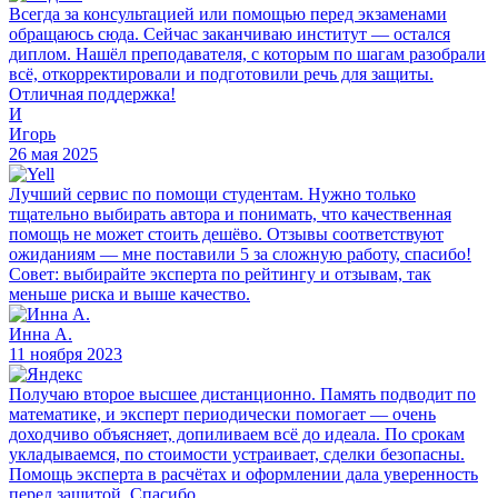
Всегда за консультацией или помощью перед экзаменами
обращаюсь сюда. Сейчас заканчиваю институт — остался
диплом. Нашёл преподавателя, с которым по шагам разобрали
всё, откорректировали и подготовили речь для защиты.
Отличная поддержка!
И
Игорь
26 мая 2025
Лучший сервис по помощи студентам. Нужно только
тщательно выбирать автора и понимать, что качественная
помощь не может стоить дешёво. Отзывы соответствуют
ожиданиям — мне поставили 5 за сложную работу, спасибо!
Совет: выбирайте эксперта по рейтингу и отзывам, так
меньше риска и выше качество.
Инна А.
11 ноября 2023
Получаю второе высшее дистанционно. Память подводит по
математике, и эксперт периодически помогает — очень
доходчиво объясняет, допиливаем всё до идеала. По срокам
укладываемся, по стоимости устраивает, сделки безопасны.
Помощь эксперта в расчётах и оформлении дала уверенность
перед защитой. Спасибо