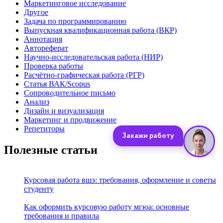
Маркетинговое исследование
Другое
Задача по программированию
Выпускная квалификационная работа (ВКР)
Аннотация
Автореферат
Научно-исследовательская работа (НИР)
Проверка работы
Расчётно-графическая работа (РГР)
Статья ВАК/Scopus
Сопроводительное письмо
Анализ
Дизайн и визуализация
Маркетинг и продвижение
Репетиторы
Полезные статьи
Курсовая работа вшэ: требования, оформление и советы
студенту
Как оформить курсовую работу мгюа: основные
требования и правила