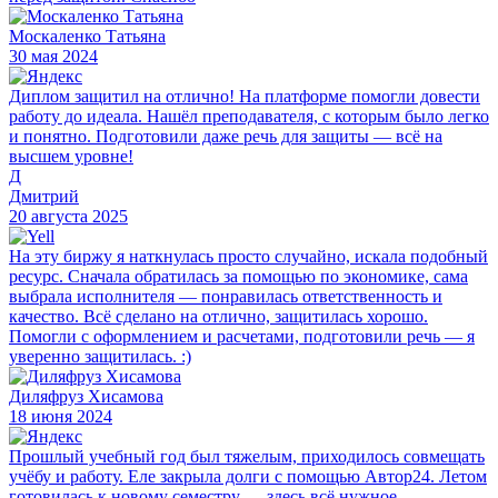
Москаленко Татьяна
30 мая 2024
Диплом защитил на отлично! На платформе помогли довести
работу до идеала. Нашёл преподавателя, с которым было легко
и понятно. Подготовили даже речь для защиты — всё на
высшем уровне!
Д
Дмитрий
20 августа 2025
На эту биржу я наткнулась просто случайно, искала подобный
ресурс. Сначала обратилась за помощью по экономике, сама
выбрала исполнителя — понравилась ответственность и
качество. Всё сделано на отлично, защитилась хорошо.
Помогли с оформлением и расчетами, подготовили речь — я
уверенно защитилась. :)
Диляфруз Хисамова
18 июня 2024
Прошлый учебный год был тяжелым, приходилось совмещать
учёбу и работу. Еле закрыла долги с помощью Автор24. Летом
готовилась к новому семестру — здесь всё нужное,