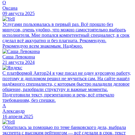
О
Оксана
09 августа 2025
Услугами пользовалась в первый раз. Всё прошло без
минусов, очень удобно, что можно самостоятельно выбрать
исполнителя. Мне попался компетентный специалист, в срок
сделал всё аккуратно и без плагиата. Рекомендую.
Рекомендую всем знакомым. Надёжно.
Саша Левокина
21 августа 2024
С платформой Автор24 я уже писал не одну курсовую работу,
поэтому и дипломом решил не мучиться сам. На сайте нашёл
надёжного специалиста, с которым быстро наладили деловое
общение, разобрали структуру и важные моменты.
Подготовили текст, презентацию и речь; всё отвечало
требованиям, без спешки.
А
Александр
16 апреля 2025
Обратилась за помощью по теме банковского дела, выбрала
эксперта с высоким рейтингом — всё сделали в срок, текст