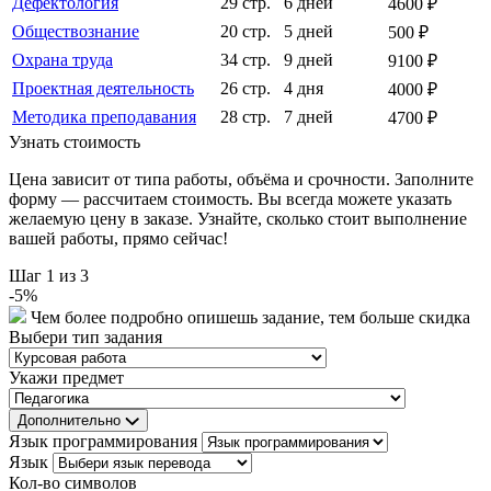
Дефектология
29 стр.
6 дней
4600 ₽
Обществознание
20 стр.
5 дней
500 ₽
Охрана труда
34 стр.
9 дней
9100 ₽
Проектная деятельность
26 стр.
4 дня
4000 ₽
Методика преподавания
28 стр.
7 дней
4700 ₽
Узнать стоимость
Цена зависит от типа работы, объёма и срочности. Заполните
форму — рассчитаем стоимость. Вы всегда можете указать
желаемую цену в заказе. Узнайте, сколько стоит выполнение
вашей работы, прямо сейчас!
Шаг
1
из 3
-
5
%
Чем более подробно опишешь задание, тем больше скидка
Выбери тип задания
Укажи предмет
Дополнительно
Язык программирования
Язык
Кол-во символов