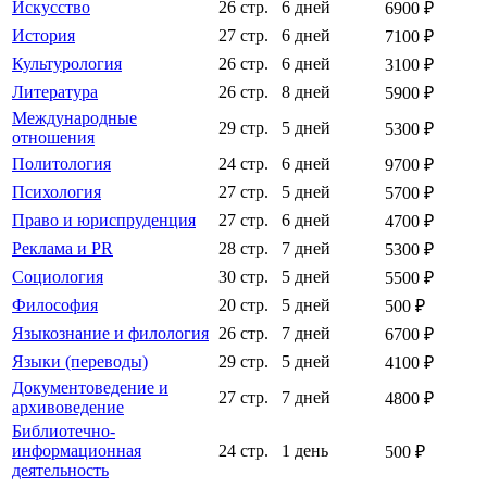
Искусство
26 стр.
6 дней
6900 ₽
История
27 стр.
6 дней
7100 ₽
Культурология
26 стр.
6 дней
3100 ₽
Литература
26 стр.
8 дней
5900 ₽
Международные
29 стр.
5 дней
5300 ₽
отношения
Политология
24 стр.
6 дней
9700 ₽
Психология
27 стр.
5 дней
5700 ₽
Право и юриспруденция
27 стр.
6 дней
4700 ₽
Реклама и PR
28 стр.
7 дней
5300 ₽
Социология
30 стр.
5 дней
5500 ₽
Философия
20 стр.
5 дней
500 ₽
Языкознание и филология
26 стр.
7 дней
6700 ₽
Языки (переводы)
29 стр.
5 дней
4100 ₽
Документоведение и
27 стр.
7 дней
4800 ₽
архивоведение
Библиотечно-
информационная
24 стр.
1 день
500 ₽
деятельность