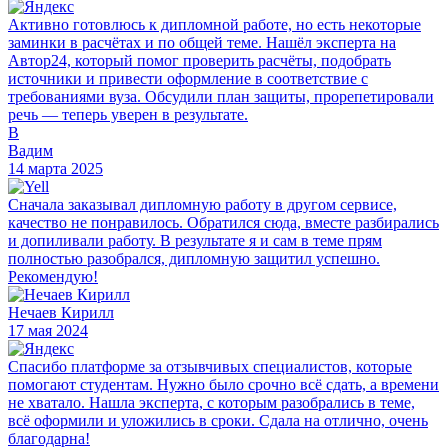
Активно готовлюсь к дипломной работе, но есть некоторые
заминки в расчётах и по общей теме. Нашёл эксперта на
Автор24, который помог проверить расчёты, подобрать
источники и привести оформление в соответствие с
требованиями вуза. Обсудили план защиты, прорепетировали
речь — теперь уверен в результате.
В
Вадим
14 марта 2025
Сначала заказывал дипломную работу в другом сервисе,
качество не понравилось. Обратился сюда, вместе разбирались
и допиливали работу. В результате я и сам в теме прям
полностью разобрался, дипломную защитил успешно.
Рекомендую!
Нечаев Кирилл
17 мая 2024
Спасибо платформе за отзывчивых специалистов, которые
помогают студентам. Нужно было срочно всё сдать, а времени
не хватало. Нашла эксперта, с которым разобрались в теме,
всё оформили и уложились в сроки. Сдала на отлично, очень
благодарна!