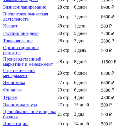
Бизнес-планирование
28 стр.
6 дней
9900 ₽
Внешнеэкономическая
26 стр.
7 дней
8600 ₽
деятельность
Кредит
28 стр.
1 день
500 ₽
Гостиничное дело
30 стр.
5 дней
7200 ₽
Товароведение
28 стр.
2 дня
3800 ₽
Организационное
24 стр.
1 день
500 ₽
развитие
Производственный
28 стр.
8 дней
11500 ₽
маркетинг и менеджмент
Стратегический
29 стр.
6 дней
8300 ₽
менеджмент
Экономика
27 стр.
6 дней
6800 ₽
Финансы
29 стр.
6 дней
5800 ₽
Туризм
26 стр.
4 дня
4300 ₽
Экономика труда
27 стр.
15 дней
500 ₽
Ценообразование и оценка
21 стр.
3 дня
500 ₽
бизнеса
Инвестиции
25 стр.
14 дней
500 ₽