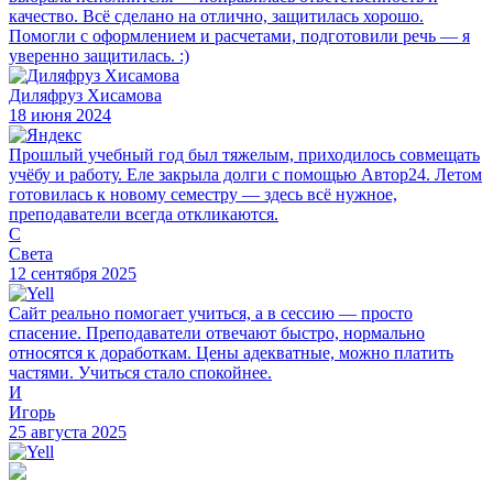
качество. Всё сделано на отлично, защитилась хорошо.
Помогли с оформлением и расчетами, подготовили речь — я
уверенно защитилась. :)
Диляфруз Хисамова
18 июня 2024
Прошлый учебный год был тяжелым, приходилось совмещать
учёбу и работу. Еле закрыла долги с помощью Автор24. Летом
готовилась к новому семестру — здесь всё нужное,
преподаватели всегда откликаются.
С
Света
12 сентября 2025
Сайт реально помогает учиться, а в сессию — просто
спасение. Преподаватели отвечают быстро, нормально
относятся к доработкам. Цены адекватные, можно платить
частями. Учиться стало спокойнее.
И
Игорь
25 августа 2025