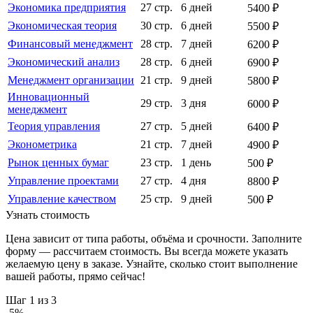
Экономика предприятия
27 стр.
6 дней
5400 ₽
Экономическая теория
30 стр.
6 дней
5500 ₽
Финансовый менеджмент
28 стр.
7 дней
6200 ₽
Экономический анализ
28 стр.
6 дней
6900 ₽
Менеджмент организации
21 стр.
9 дней
5800 ₽
Инновационный
29 стр.
3 дня
6000 ₽
менеджмент
Теория управления
27 стр.
5 дней
6400 ₽
Эконометрика
21 стр.
7 дней
4900 ₽
Рынок ценных бумаг
23 стр.
1 день
500 ₽
Управление проектами
27 стр.
4 дня
8800 ₽
Управление качеством
25 стр.
9 дней
500 ₽
Узнать стоимость
Цена зависит от типа работы, объёма и срочности. Заполните
форму — рассчитаем стоимость. Вы всегда можете указать
желаемую цену в заказе. Узнайте, сколько стоит выполнение
вашей работы, прямо сейчас!
Шаг
1
из 3
-
5
%