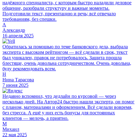
надёжного специалиста, с которым быстро наладили деловое
общение, разобрали структуру и важные моменты.
Подготовили текст, презентацию и речь; всё отвечало
требованиям, без спешки.
А
Александр
16 апреля 2025
Обратилась за помощью по теме банковского дела, выбрала
эксперта с высоким рейтингом — всё сделали в срок, текст
был уникален, правок не потребовалось. Защита прошла
блестяще, очень довольна сотрудничеством. Очень довольна,
буду рекомендовать всем.
Н
Нина Тарасова
7 июня 2025
Недавно вспомнил, что дедлайн по курсовой — через
несколько дней. На Автор24 быстро нашли эксперта, он помог
с планом, материалами и оформлением. Всё сделали вовремя,
без стресса. А ещё у них есть бонусы для постоянных
клиентов — мелочь, а приятно.
М
Михаил
22 мая 2025