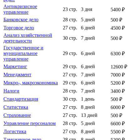
Антикризисное
23 стр.
3 дня
5400 ₽
управление
Банковское дело
28 стр.
5 дней
500 ₽
Торговое дело
27 стр.
6 дней
4500 ₽
Анализ хозяйственной
30 стр.
7 дней
500 ₽
деятельности
Государственное и
муниципальное
29 стр.
6 дней
6300 ₽
управление
Маркетинг
29 стр.
6 дней
12600 ₽
Менеджмент
27 стр.
7 дней
7000 ₽
Микро-, макроэкономика
29 стр.
6 дней
5200 ₽
Налоги
28 стр.
7 дней
3400 ₽
Стандартизация
30 стр.
1 день
500 ₽
Статистика
27 стр.
8 дней
6000 ₽
Страхование
27 стр.
13 дней
500 ₽
Управление персоналом
28 стр.
5 дней
6600 ₽
Логистика
27 стр.
8 дней
5500 ₽
Таможенное дело
28 стр.
8 дней
5200 ₽