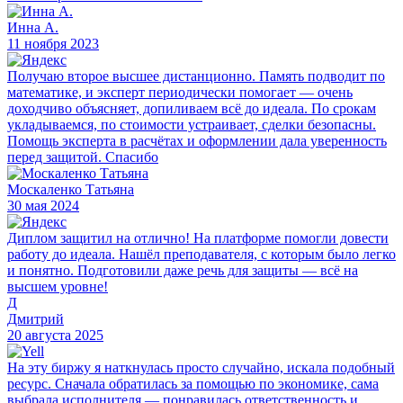
Инна А.
11 ноября 2023
Получаю второе высшее дистанционно. Память подводит по
математике, и эксперт периодически помогает — очень
доходчиво объясняет, допиливаем всё до идеала. По срокам
укладываемся, по стоимости устраивает, сделки безопасны.
Помощь эксперта в расчётах и оформлении дала уверенность
перед защитой. Спасибо
Москаленко Татьяна
30 мая 2024
Диплом защитил на отлично! На платформе помогли довести
работу до идеала. Нашёл преподавателя, с которым было легко
и понятно. Подготовили даже речь для защиты — всё на
высшем уровне!
Д
Дмитрий
20 августа 2025
На эту биржу я наткнулась просто случайно, искала подобный
ресурс. Сначала обратилась за помощью по экономике, сама
выбрала исполнителя — понравилась ответственность и