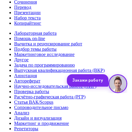
Сочинения
Перевод
Презентации
Набор текста
Копирайтинг
Лабораторная работа
Помощь on-line
Вычитка и рецензирование работ
Подбор темы работы
Маркетинговое исследование
Другое
Задача по программированию
Выпускная квалификационная работа (ВКР)
Аннотация
Автореферат
Научно-исследовательская работа (НИР)
Проверка работы
Расчётно-графическая работа (РГР)
Статья ВАК/Scopus
Сопроводительное письмо
Анализ
Дизайн и визуализация
Маркетинг и продвижение
Репетиторы