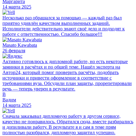
Маргарита
14 марта 2025
Несколько раз обращался за помощью — каждый раз был
приятно удивлён качеством выполненных заданий.
Исполнители действительно знают своё дело и подходят к
работе с ответственностью. Спасибо большое!!!
Masato Kawabata
26 февраля
Активно готовлюсь к дипломной работе, но есть некоторые
заминки в расчётах и по общей теме. Нашёл эксперта на
Автор24, который помог проверить расчёты, подобрать
источники и привести оформление в соответствие с
требованиями вуза. Обсудили план защиты, прорепетировали
речь — теперь уверен в результате.
В
Вадим
14 марта 2025
Сначала заказывал дипломную работу в другом сервисе,
качество не понравилось. Обратился сюда, вместе разбирались
и допиливали работу. В результате я и сам в теме прям
полностью разобрался, дипломную защитил успешно.