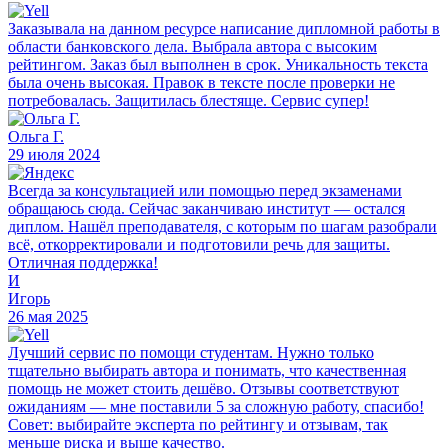
Заказывала на данном ресурсе написание дипломной работы в
области банковского дела. Выбрала автора с высоким
рейтингом. Заказ был выполнен в срок. Уникальность текста
была очень высокая. Правок в тексте после проверки не
потребовалась. Защитилась блестяще. Сервис супер!
Ольга Г.
29 июля 2024
Всегда за консультацией или помощью перед экзаменами
обращаюсь сюда. Сейчас заканчиваю институт — остался
диплом. Нашёл преподавателя, с которым по шагам разобрали
всё, откорректировали и подготовили речь для защиты.
Отличная поддержка!
И
Игорь
26 мая 2025
Лучший сервис по помощи студентам. Нужно только
тщательно выбирать автора и понимать, что качественная
помощь не может стоить дешёво. Отзывы соответствуют
ожиданиям — мне поставили 5 за сложную работу, спасибо!
Совет: выбирайте эксперта по рейтингу и отзывам, так
меньше риска и выше качество.