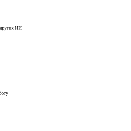
 других ИИ
боту