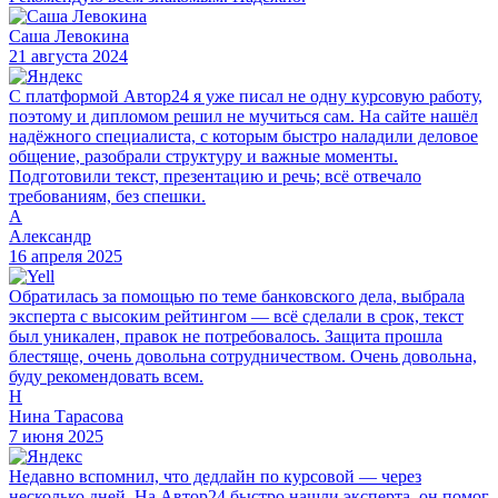
Саша Левокина
21 августа 2024
С платформой Автор24 я уже писал не одну курсовую работу,
поэтому и дипломом решил не мучиться сам. На сайте нашёл
надёжного специалиста, с которым быстро наладили деловое
общение, разобрали структуру и важные моменты.
Подготовили текст, презентацию и речь; всё отвечало
требованиям, без спешки.
А
Александр
16 апреля 2025
Обратилась за помощью по теме банковского дела, выбрала
эксперта с высоким рейтингом — всё сделали в срок, текст
был уникален, правок не потребовалось. Защита прошла
блестяще, очень довольна сотрудничеством. Очень довольна,
буду рекомендовать всем.
Н
Нина Тарасова
7 июня 2025
Недавно вспомнил, что дедлайн по курсовой — через
несколько дней. На Автор24 быстро нашли эксперта, он помог