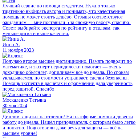
Лучший сервис по помощи студентам. Нужно только
тщательно выбирать автора и понимать, что качественная
помощь не может стоить дешёво. Отзывы соответствуют
ожиданиям — мне поставили 5 за сложную работу, спасибо!
Совет: выбирайте эксперта по рейтингу и отзывам, так
меньше риска и выше качество.
Инна А.
11 ноября 2023
Получаю второе высшее дистанционно. Память подводит по
математике, и эксперт периодически помогает — очень
доходчиво объясняет, допиливаем всё до идеала. По срокам
укладываемся, по стоимости устраивает, сделки безопасны.
Помощь эксперта в расчётах и оформлении дала уверенность
перед защитой. Спасибо
Москаленко Татьяна
30 мая 2024
Диплом защитил на отлично! На платформе помогли довести
работу до идеала. Нашёл преподавателя, с которым было легко
и понятно. Подготовили даже речь для защиты — всё на
высшем уровне!