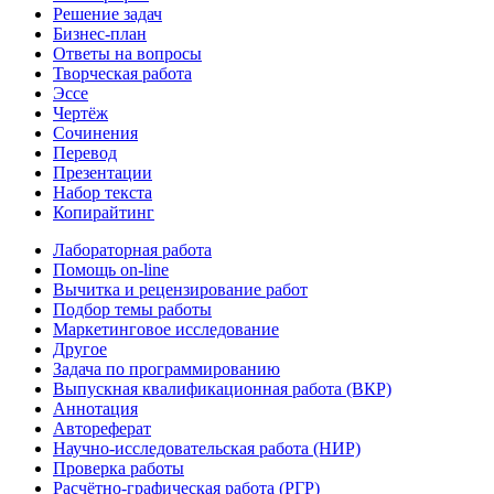
Решение задач
Бизнес-план
Ответы на вопросы
Творческая работа
Эссе
Чертёж
Сочинения
Перевод
Презентации
Набор текста
Копирайтинг
Лабораторная работа
Помощь on-line
Вычитка и рецензирование работ
Подбор темы работы
Маркетинговое исследование
Другое
Задача по программированию
Выпускная квалификационная работа (ВКР)
Аннотация
Автореферат
Научно-исследовательская работа (НИР)
Проверка работы
Расчётно-графическая работа (РГР)