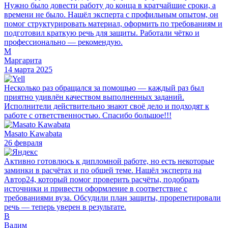
Нужно было довести работу до конца в кратчайшие сроки, а
времени не было. Нашёл эксперта с профильным опытом, он
помог структурировать материал, оформить по требованиям и
подготовил краткую речь для защиты. Работали чётко и
профессионально — рекомендую.
М
Маргарита
14 марта 2025
Несколько раз обращался за помощью — каждый раз был
приятно удивлён качеством выполненных заданий.
Исполнители действительно знают своё дело и подходят к
работе с ответственностью. Спасибо большое!!!
Masato Kawabata
26 февраля
Активно готовлюсь к дипломной работе, но есть некоторые
заминки в расчётах и по общей теме. Нашёл эксперта на
Автор24, который помог проверить расчёты, подобрать
источники и привести оформление в соответствие с
требованиями вуза. Обсудили план защиты, прорепетировали
речь — теперь уверен в результате.
В
Вадим