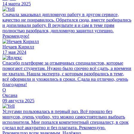
14 марта 2025
Сначала заказывал дипломную работу в другом сервисе,
качество не понравилось. Обратился сюда, вместе разбирались
и допиливали работу. В результате я и сам в теме прям
полностью разобрался, дипломную защитил успешно.
Рекомендую!
Нечаев Кирилл
17 мая 2024
Спасибо платформе за отзывчивых специалистов, которые
помогают студентам. Нужно было срочно всё сдать, а времени
не хватало. Нашла эксперта, с которым разобрались в теме,
всё оформили и уложились в сроки. Сдала на отлично, очень
благодарна!
О
Оксана
09 августа 2025
Услугами пользовалась в первый раз. Всё прошло без
минусов, очень удобно, что можно самостоятельно выбрать
исполнителя. Мне попался компетентный специалист, в срок
сделал всё аккуратно и без плагиата. Рекомендую.
Рекомендую всем знакомым. Надёжно.