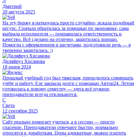
Д
Дмитрий
20 августа 2025
На эту биржу я наткнулась просто случайно, искала подобный
ресурс. Сначала обратилась за помощью по экономике, сама
выбрала исполнителя — понравилась ответственность и
качество. Всё сделано на отлично, защитилась хорошо.
Помогли с оформлением и расчетами, подготовили речь — я
уверенно защитилась. :)
Диляфруз Хисамова
18 июня 2024
Прошлый учебный год был тяжелым, приходилось совмещать
учёбу и работу. Еле закрыла долги с помощью Автор24. Летом
готовилась к новому семестру — здесь всё нужное,
преподаватели всегда откликаются.
С
Света
12 сентября 2025
Сайт реально помогает учиться, а в сессию — просто
спасение. Преподаватели отвечают быстро, нормально
относятся к доработкам. Цены адекватные, можно платить