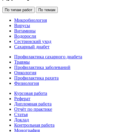
По типам работ
По темам
Микробиология
Вирусы
Витамины
Водоросли
Сестринский уход
Сахарный диабет
Профилактика сахарного диабета
Травмы
Профилактика заболеваний
Онкология
Профилактика рахита
Физиология
Курсовая работа
Реферат
Дипломная работа
Отчёт по практике
Статья
Доклад
Контрольная работа
Монография