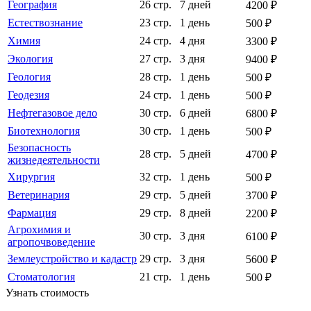
География
26 стр.
7 дней
4200 ₽
Естествознание
23 стр.
1 день
500 ₽
Химия
24 стр.
4 дня
3300 ₽
Экология
27 стр.
3 дня
9400 ₽
Геология
28 стр.
1 день
500 ₽
Геодезия
24 стр.
1 день
500 ₽
Нефтегазовое дело
30 стр.
6 дней
6800 ₽
Биотехнология
30 стр.
1 день
500 ₽
Безопасность
28 стр.
5 дней
4700 ₽
жизнедеятельности
Хирургия
32 стр.
1 день
500 ₽
Ветеринария
29 стр.
5 дней
3700 ₽
Фармация
29 стр.
8 дней
2200 ₽
Агрохимия и
30 стр.
3 дня
6100 ₽
агропочвоведение
Землеустройство и кадастр
29 стр.
3 дня
5600 ₽
Стоматология
21 стр.
1 день
500 ₽
Узнать стоимость