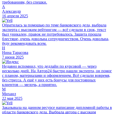
требованиям, без спешки.
А
Александр
16 апреля 2025
Обратилась за помощью по теме банковского дела, выбрала
эксперта с высоким рейтингом — всё сделали в срок, текст
был уникален, правок не потребовалось. Защита прошла
блестяще, очень довольна сотрудничеством. Очень довольна,
буду рекомендовать всем.
Н
Нина Тарасова
7 июня 2025
Недавно вспомнил, что дедлайн по курсовой — через
несколько дней. На Автор24 быстро нашли эксперта, он помог
с планом, материалами и оформлением. Всё сделали вовремя,
без стресса. А ещё у них есть бонусы для постоянных
клиентов — мелочь, а приятно.
М
Михаил
22 мая 2025
Заказывала на данном ресурсе написание дипломной работы в
области банковского дела. Выбрала автора с высоким