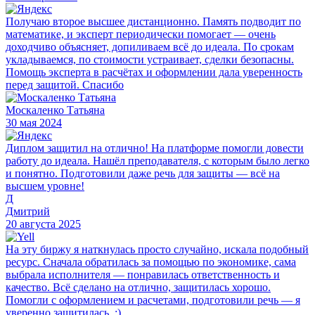
Получаю второе высшее дистанционно. Память подводит по
математике, и эксперт периодически помогает — очень
доходчиво объясняет, допиливаем всё до идеала. По срокам
укладываемся, по стоимости устраивает, сделки безопасны.
Помощь эксперта в расчётах и оформлении дала уверенность
перед защитой. Спасибо
Москаленко Татьяна
30 мая 2024
Диплом защитил на отлично! На платформе помогли довести
работу до идеала. Нашёл преподавателя, с которым было легко
и понятно. Подготовили даже речь для защиты — всё на
высшем уровне!
Д
Дмитрий
20 августа 2025
На эту биржу я наткнулась просто случайно, искала подобный
ресурс. Сначала обратилась за помощью по экономике, сама
выбрала исполнителя — понравилась ответственность и
качество. Всё сделано на отлично, защитилась хорошо.
Помогли с оформлением и расчетами, подготовили речь — я
уверенно защитилась. :)