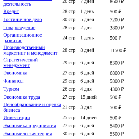
26 стр.
7 дней
8600 ₽
деятельность
Кредит
28 стр.
1 день
500 ₽
Гостиничное дело
30 стр.
5 дней
7200 ₽
Товароведение
28 стр.
2 дня
3800 ₽
Организационное
24 стр.
1 день
500 ₽
развитие
Производственный
28 стр.
8 дней
11500 ₽
маркетинг и менеджмент
Стратегический
29 стр.
6 дней
8300 ₽
менеджмент
Экономика
27 стр.
6 дней
6800 ₽
Финансы
29 стр.
6 дней
5800 ₽
Туризм
26 стр.
4 дня
4300 ₽
Экономика труда
27 стр.
15 дней
500 ₽
Ценообразование и оценка
21 стр.
3 дня
500 ₽
бизнеса
Инвестиции
25 стр.
14 дней
500 ₽
Экономика предприятия
27 стр.
6 дней
5400 ₽
Экономическая теория
30 стр.
6 дней
5500 ₽