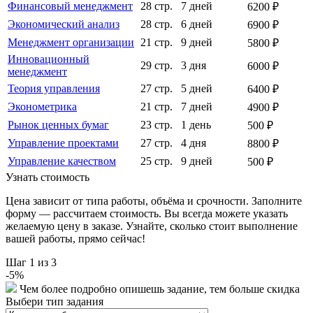
Финансовый менеджмент
28 стр.
7 дней
6200 ₽
Экономический анализ
28 стр.
6 дней
6900 ₽
Менеджмент организации
21 стр.
9 дней
5800 ₽
Инновационный
29 стр.
3 дня
6000 ₽
менеджмент
Теория управления
27 стр.
5 дней
6400 ₽
Эконометрика
21 стр.
7 дней
4900 ₽
Рынок ценных бумаг
23 стр.
1 день
500 ₽
Управление проектами
27 стр.
4 дня
8800 ₽
Управление качеством
25 стр.
9 дней
500 ₽
Узнать стоимость
Цена зависит от типа работы, объёма и срочности. Заполните
форму — рассчитаем стоимость. Вы всегда можете указать
желаемую цену в заказе. Узнайте, сколько стоит выполнение
вашей работы, прямо сейчас!
Шаг
1
из 3
-
5
%
Чем более подробно опишешь задание, тем больше скидка
Выбери тип задания