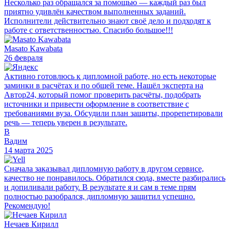
Несколько раз обращался за помощью — каждый раз был
приятно удивлён качеством выполненных заданий.
Исполнители действительно знают своё дело и подходят к
работе с ответственностью. Спасибо большое!!!
Masato Kawabata
26 февраля
Активно готовлюсь к дипломной работе, но есть некоторые
заминки в расчётах и по общей теме. Нашёл эксперта на
Автор24, который помог проверить расчёты, подобрать
источники и привести оформление в соответствие с
требованиями вуза. Обсудили план защиты, прорепетировали
речь — теперь уверен в результате.
В
Вадим
14 марта 2025
Сначала заказывал дипломную работу в другом сервисе,
качество не понравилось. Обратился сюда, вместе разбирались
и допиливали работу. В результате я и сам в теме прям
полностью разобрался, дипломную защитил успешно.
Рекомендую!
Нечаев Кирилл