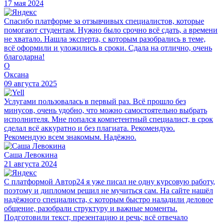
17 мая 2024
Спасибо платформе за отзывчивых специалистов, которые
помогают студентам. Нужно было срочно всё сдать, а времени
не хватало. Нашла эксперта, с которым разобрались в теме,
всё оформили и уложились в сроки. Сдала на отлично, очень
благодарна!
О
Оксана
09 августа 2025
Услугами пользовалась в первый раз. Всё прошло без
минусов, очень удобно, что можно самостоятельно выбрать
исполнителя. Мне попался компетентный специалист, в срок
сделал всё аккуратно и без плагиата. Рекомендую.
Рекомендую всем знакомым. Надёжно.
Саша Левокина
21 августа 2024
С платформой Автор24 я уже писал не одну курсовую работу,
поэтому и дипломом решил не мучиться сам. На сайте нашёл
надёжного специалиста, с которым быстро наладили деловое
общение, разобрали структуру и важные моменты.
Подготовили текст, презентацию и речь; всё отвечало