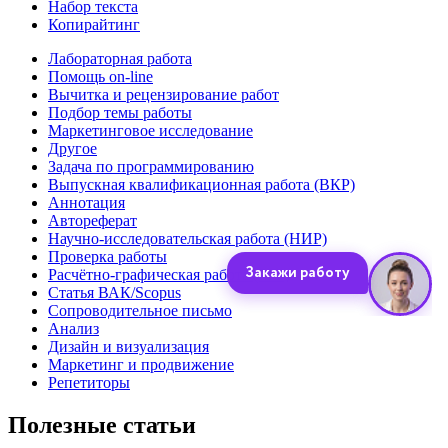
Набор текста
Копирайтинг
Лабораторная работа
Помощь on-line
Вычитка и рецензирование работ
Подбор темы работы
Маркетинговое исследование
Другое
Задача по программированию
Выпускная квалификационная работа (ВКР)
Аннотация
Автореферат
Научно-исследовательская работа (НИР)
Проверка работы
Расчётно-графическая работа (РГР)
Статья ВАК/Scopus
Сопроводительное письмо
Анализ
Дизайн и визуализация
Маркетинг и продвижение
Репетиторы
Полезные статьи