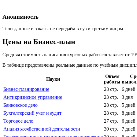
Анонимность
Твои данные и заказы не передаём в вуз и третьим лицам
Цены на Бизнес-план
Средняя стоимость написания курсовых работ составляет от 19
В таблице представлены реальные данные по учебным дисципли
Объем
Ср
Науки
работы
выпол
Бизнес-планирование
28 стр.
6 дней
Антикризисное управление
23 стр.
3 дня
Банковское дело
28 стр.
5 дней
Бухгалтерский учет и аудит
28 стр.
8 дней
Торговое дело
27 стр.
6 дней
Анализ хозяйственной деятельности
30 стр.
7 дней
Государственное и муниципальное управление
29 стр.
6 дней