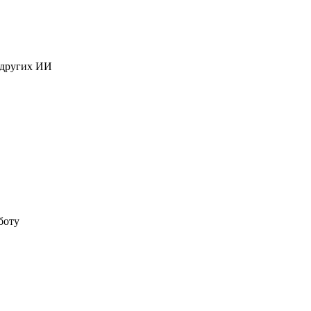
 других ИИ
боту