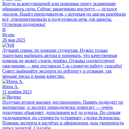
Всегда за консультацией или помощью перед экзаменами
обращаюсь сюда. Сейчас заканчиваю институт — остался
диплом. Нашёл преподавателя, с которым по шагам разобрали
всё, откорректировали и подготовили речь для защиты.
Отличная поддержка!
И
Игорь
26 мая 2025
Лучший сервис по помощи студентам. Нужно только
тщательно выбирать автора и понимать, что качественная
помощь не может стоить дешёво. Отзывы соответствуют
ожиданиям — мне поставили 5 за сложную работу, спасибо!
Совет: выбирайте эксперта по рейтингу и отзывам, так
меньше риска и выше качество.
Инна А.
11 ноября 2023
Получаю второе высшее дистанционно. Память подводит по
математике, и эксперт периодически помогает — очень
доходчиво объясняет, допиливаем всё до идеала. По срокам
укладываемся, по стоимости устраивает, сделки безопасны.
Помощь эксперта в расчётах и оформлении дала уверенность
перед защитой. Спасибо