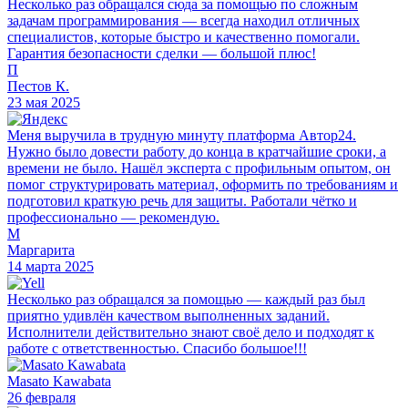
Несколько раз обращался сюда за помощью по сложным
задачам программирования — всегда находил отличных
специалистов, которые быстро и качественно помогали.
Гарантия безопасности сделки — большой плюс!
П
Пестов К.
23 мая 2025
Меня выручила в трудную минуту платформа Автор24.
Нужно было довести работу до конца в кратчайшие сроки, а
времени не было. Нашёл эксперта с профильным опытом, он
помог структурировать материал, оформить по требованиям и
подготовил краткую речь для защиты. Работали чётко и
профессионально — рекомендую.
М
Маргарита
14 марта 2025
Несколько раз обращался за помощью — каждый раз был
приятно удивлён качеством выполненных заданий.
Исполнители действительно знают своё дело и подходят к
работе с ответственностью. Спасибо большое!!!
Masato Kawabata
26 февраля