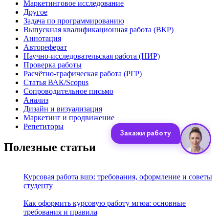
Маркетинговое исследование
Другое
Задача по программированию
Выпускная квалификационная работа (ВКР)
Аннотация
Автореферат
Научно-исследовательская работа (НИР)
Проверка работы
Расчётно-графическая работа (РГР)
Статья ВАК/Scopus
Сопроводительное письмо
Анализ
Дизайн и визуализация
Маркетинг и продвижение
Репетиторы
Полезные статьи
Курсовая работа вшэ: требования, оформление и советы
студенту
Как оформить курсовую работу мгюа: основные
требования и правила