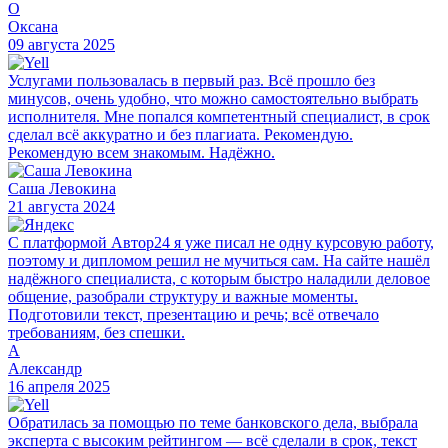
О
Оксана
09 августа 2025
Услугами пользовалась в первый раз. Всё прошло без
минусов, очень удобно, что можно самостоятельно выбрать
исполнителя. Мне попался компетентный специалист, в срок
сделал всё аккуратно и без плагиата. Рекомендую.
Рекомендую всем знакомым. Надёжно.
Саша Левокина
21 августа 2024
С платформой Автор24 я уже писал не одну курсовую работу,
поэтому и дипломом решил не мучиться сам. На сайте нашёл
надёжного специалиста, с которым быстро наладили деловое
общение, разобрали структуру и важные моменты.
Подготовили текст, презентацию и речь; всё отвечало
требованиям, без спешки.
А
Александр
16 апреля 2025
Обратилась за помощью по теме банковского дела, выбрала
эксперта с высоким рейтингом — всё сделали в срок, текст