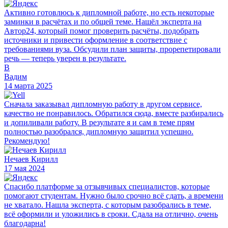
Активно готовлюсь к дипломной работе, но есть некоторые
заминки в расчётах и по общей теме. Нашёл эксперта на
Автор24, который помог проверить расчёты, подобрать
источники и привести оформление в соответствие с
требованиями вуза. Обсудили план защиты, прорепетировали
речь — теперь уверен в результате.
В
Вадим
14 марта 2025
Сначала заказывал дипломную работу в другом сервисе,
качество не понравилось. Обратился сюда, вместе разбирались
и допиливали работу. В результате я и сам в теме прям
полностью разобрался, дипломную защитил успешно.
Рекомендую!
Нечаев Кирилл
17 мая 2024
Спасибо платформе за отзывчивых специалистов, которые
помогают студентам. Нужно было срочно всё сдать, а времени
не хватало. Нашла эксперта, с которым разобрались в теме,
всё оформили и уложились в сроки. Сдала на отлично, очень
благодарна!