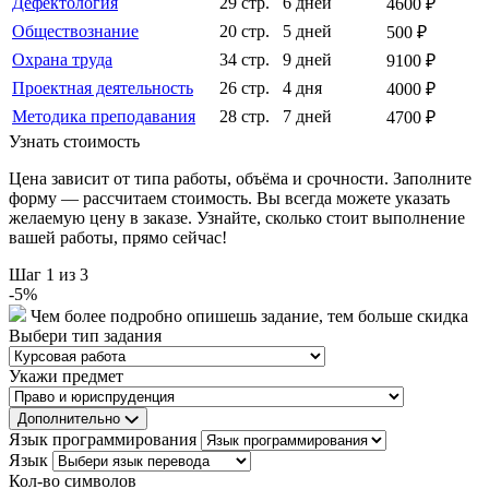
Дефектология
29 стр.
6 дней
4600 ₽
Обществознание
20 стр.
5 дней
500 ₽
Охрана труда
34 стр.
9 дней
9100 ₽
Проектная деятельность
26 стр.
4 дня
4000 ₽
Методика преподавания
28 стр.
7 дней
4700 ₽
Узнать стоимость
Цена зависит от типа работы, объёма и срочности. Заполните
форму — рассчитаем стоимость. Вы всегда можете указать
желаемую цену в заказе. Узнайте, сколько стоит выполнение
вашей работы, прямо сейчас!
Шаг
1
из 3
-
5
%
Чем более подробно опишешь задание, тем больше скидка
Выбери тип задания
Укажи предмет
Дополнительно
Язык программирования
Язык
Кол-во символов