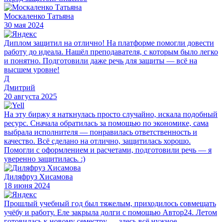
Москаленко Татьяна
30 мая 2024
Диплом защитил на отлично! На платформе помогли довести
работу до идеала. Нашёл преподавателя, с которым было легко
и понятно. Подготовили даже речь для защиты — всё на
высшем уровне!
Д
Дмитрий
20 августа 2025
На эту биржу я наткнулась просто случайно, искала подобный
ресурс. Сначала обратилась за помощью по экономике, сама
выбрала исполнителя — понравилась ответственность и
качество. Всё сделано на отлично, защитилась хорошо.
Помогли с оформлением и расчетами, подготовили речь — я
уверенно защитилась. :)
Диляфруз Хисамова
18 июня 2024
Прошлый учебный год был тяжелым, приходилось совмещать
учёбу и работу. Еле закрыла долги с помощью Автор24. Летом
готовилась к новому семестру — здесь всё нужное,