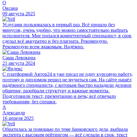
О
Оксана
09 августа 2025
Услугами пользовалась в первый раз. Всё прошло без
минусов, очень удобно, что можно самостоятельно выбрать
исполнителя. Мне попался компетентный специалист, в срок
сделал всё аккуратно и без плагиата. Рекомендую.
Рекомендую всем знакомым. Надёжно.
Саша Левокина
21 августа 2024
С платформой Автор24 я уже писал не одну курсовую работу,
поэтому и дипломом решил не мучиться сам. На сайте нашёл
надёжного специалиста, с которым быстро наладили деловое
общение, разобрали структуру и важные моменты.
Подготовили текст, презентацию и речь; всё отвечало
требованиям, без спешки.
А
Александр
16 апреля 2025
Обратилась за помощью по теме банковского дела, выбрала
эксперта с высоким рейтингом — всё сделали в срок, текст