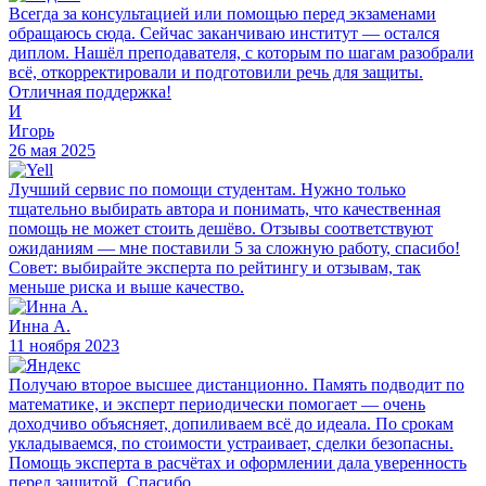
Всегда за консультацией или помощью перед экзаменами
обращаюсь сюда. Сейчас заканчиваю институт — остался
диплом. Нашёл преподавателя, с которым по шагам разобрали
всё, откорректировали и подготовили речь для защиты.
Отличная поддержка!
И
Игорь
26 мая 2025
Лучший сервис по помощи студентам. Нужно только
тщательно выбирать автора и понимать, что качественная
помощь не может стоить дешёво. Отзывы соответствуют
ожиданиям — мне поставили 5 за сложную работу, спасибо!
Совет: выбирайте эксперта по рейтингу и отзывам, так
меньше риска и выше качество.
Инна А.
11 ноября 2023
Получаю второе высшее дистанционно. Память подводит по
математике, и эксперт периодически помогает — очень
доходчиво объясняет, допиливаем всё до идеала. По срокам
укладываемся, по стоимости устраивает, сделки безопасны.
Помощь эксперта в расчётах и оформлении дала уверенность
перед защитой. Спасибо