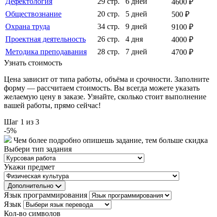
Дефектология
29 стр.
6 дней
4600 ₽
Обществознание
20 стр.
5 дней
500 ₽
Охрана труда
34 стр.
9 дней
9100 ₽
Проектная деятельность
26 стр.
4 дня
4000 ₽
Методика преподавания
28 стр.
7 дней
4700 ₽
Узнать стоимость
Цена зависит от типа работы, объёма и срочности. Заполните
форму — рассчитаем стоимость. Вы всегда можете указать
желаемую цену в заказе. Узнайте, сколько стоит выполнение
вашей работы, прямо сейчас!
Шаг
1
из 3
-
5
%
Чем более подробно опишешь задание, тем больше скидка
Выбери тип задания
Укажи предмет
Дополнительно
Язык программирования
Язык
Кол-во символов