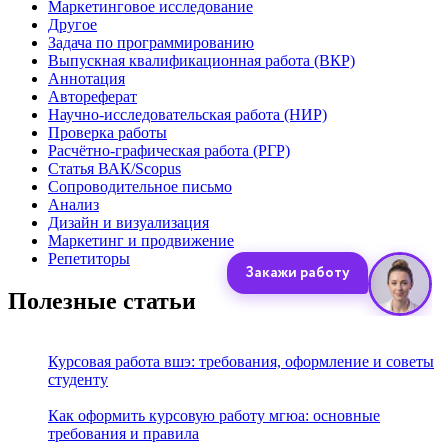
Маркетинговое исследование
Другое
Задача по программированию
Выпускная квалификационная работа (ВКР)
Аннотация
Автореферат
Научно-исследовательская работа (НИР)
Проверка работы
Расчётно-графическая работа (РГР)
Статья ВАК/Scopus
Сопроводительное письмо
Анализ
Дизайн и визуализация
Маркетинг и продвижение
Репетиторы
Полезные статьи
Курсовая работа вшэ: требования, оформление и советы
студенту
Как оформить курсовую работу мгюа: основные
требования и правила