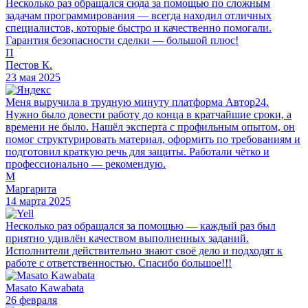
Несколько раз обращался сюда за помощью по сложным
задачам программирования — всегда находил отличных
специалистов, которые быстро и качественно помогали.
Гарантия безопасности сделки — большой плюс!
П
Пестов К.
23 мая 2025
Меня выручила в трудную минуту платформа Автор24.
Нужно было довести работу до конца в кратчайшие сроки, а
времени не было. Нашёл эксперта с профильным опытом, он
помог структурировать материал, оформить по требованиям и
подготовил краткую речь для защиты. Работали чётко и
профессионально — рекомендую.
М
Маргарита
14 марта 2025
Несколько раз обращался за помощью — каждый раз был
приятно удивлён качеством выполненных заданий.
Исполнители действительно знают своё дело и подходят к
работе с ответственностью. Спасибо большое!!!
Masato Kawabata
26 февраля