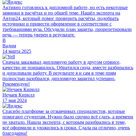
Активно готовлюсь к дипломной работе, но есть некоторые
заминки в расчётах и по общей теме. Нашёл эксперта на
Автор24, который помог проверить расчёты, подобрать
источники и привести оформление в соответствие с
требованиями вуза. Обсудили план защиты, прорепетировали
речь — теперь уверен в результате.
В
Вадим
14 марта 2025
Сначала заказывал дипломную работу в другом сервисе,
качество не понравилось. Обратился сюда, вместе разбирались
и допиливали работу. В результате я и сам в теме прям
полностью разобрался, дипломную защитил успешно.
Рекомендую!
Нечаев Кирилл
17 мая 2024
Спасибо платформе за отзывчивых специалистов, которые
помогают студентам. Нужно было срочно всё сдать, а времени
не хватало. Нашла эксперта, с которым разобрались в теме,
всё оформили и уложились в сроки. Сдала на отлично, очень
благодарна!