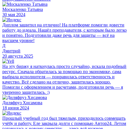
Москаленко Татьяна
30 мая 2024
Диплом защитил на отлично! На платформе помогли довести
работу до идеала. Нашёл преподавателя, с которым было легко
и понятно. Подготовили даже речь для защиты — всё на
высшем уровне!
Д
Дмитрий
20 августа 2025
На эту биржу я наткнулась просто случайно, искала подобный
ресурс. Сначала обратилась за помощью по экономике, сама
выбрала исполнителя — понравилась ответственность и
качество. Всё сделано на отлично, защитилась хорошо.
Помогли с оформлением и расчетами, подготовили речь — я
уверенно защитилась. :)
Диляфруз Хисамова
18 июня 2024
Прошлый учебный год был тяжелым, приходилось совмещать
учёбу и работу. Еле закрыла долги с помощью Автор24. Летом
готовилась к новому семестру — здесь всё нужное,