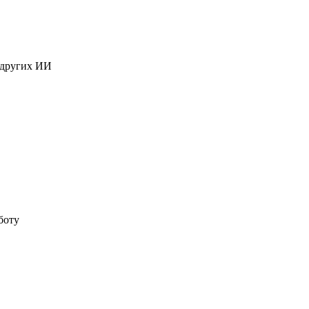
 других ИИ
боту