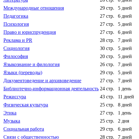
Международные отношения
29 стр.
5 дней
Педагогика
27 стр.
6 дней
Психология
27 стр.
5 дней
Право и юриспруденция
27 стр.
6 дней
Реклама и PR
28 стр.
7 дней
Социология
30 стр.
5 дней
Философия
20 стр.
5 дней
Языкознание и филология
26 стр.
7 дней
Языки (переводы)
29 стр.
5 дней
Документоведение и архивоведение
27 стр.
7 дней
Библиотечно-информационная деятельность
24 стр.
1 день
Режиссура
43 стр.
11 дней
Физическая культура
25 стр.
8 дней
Этика
27 стр.
1 день
Музыка
25 стр.
2 дня
Социальная работа
29 стр.
6 дней
Связи с общественностью
28 стр.
7 дней