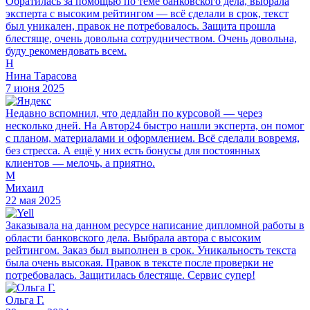
Обратилась за помощью по теме банковского дела, выбрала
эксперта с высоким рейтингом — всё сделали в срок, текст
был уникален, правок не потребовалось. Защита прошла
блестяще, очень довольна сотрудничеством. Очень довольна,
буду рекомендовать всем.
Н
Нина Тарасова
7 июня 2025
Недавно вспомнил, что дедлайн по курсовой — через
несколько дней. На Автор24 быстро нашли эксперта, он помог
с планом, материалами и оформлением. Всё сделали вовремя,
без стресса. А ещё у них есть бонусы для постоянных
клиентов — мелочь, а приятно.
М
Михаил
22 мая 2025
Заказывала на данном ресурсе написание дипломной работы в
области банковского дела. Выбрала автора с высоким
рейтингом. Заказ был выполнен в срок. Уникальность текста
была очень высокая. Правок в тексте после проверки не
потребовалась. Защитилась блестяще. Сервис супер!
Ольга Г.