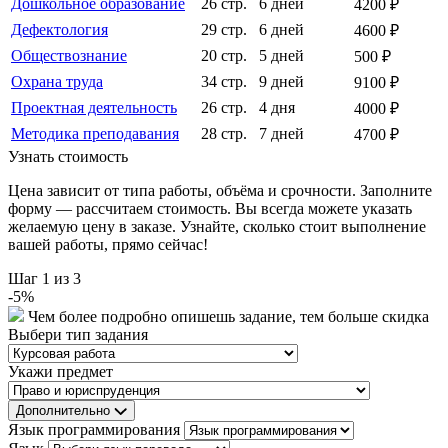
Дошкольное образование
26 стр.
6 дней
4200 ₽
Дефектология
29 стр.
6 дней
4600 ₽
Обществознание
20 стр.
5 дней
500 ₽
Охрана труда
34 стр.
9 дней
9100 ₽
Проектная деятельность
26 стр.
4 дня
4000 ₽
Методика преподавания
28 стр.
7 дней
4700 ₽
Узнать стоимость
Цена зависит от типа работы, объёма и срочности. Заполните
форму — рассчитаем стоимость. Вы всегда можете указать
желаемую цену в заказе. Узнайте, сколько стоит выполнение
вашей работы, прямо сейчас!
Шаг
1
из 3
-
5
%
Чем более подробно опишешь задание, тем больше скидка
Выбери тип задания
Укажи предмет
Дополнительно
Язык программирования