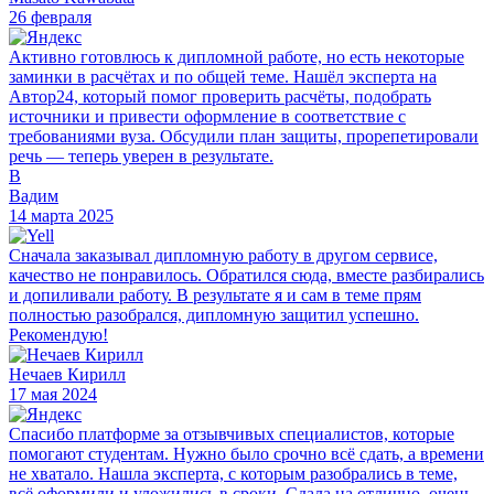
26 февраля
Активно готовлюсь к дипломной работе, но есть некоторые
заминки в расчётах и по общей теме. Нашёл эксперта на
Автор24, который помог проверить расчёты, подобрать
источники и привести оформление в соответствие с
требованиями вуза. Обсудили план защиты, прорепетировали
речь — теперь уверен в результате.
В
Вадим
14 марта 2025
Сначала заказывал дипломную работу в другом сервисе,
качество не понравилось. Обратился сюда, вместе разбирались
и допиливали работу. В результате я и сам в теме прям
полностью разобрался, дипломную защитил успешно.
Рекомендую!
Нечаев Кирилл
17 мая 2024
Спасибо платформе за отзывчивых специалистов, которые
помогают студентам. Нужно было срочно всё сдать, а времени
не хватало. Нашла эксперта, с которым разобрались в теме,
всё оформили и уложились в сроки. Сдала на отлично, очень