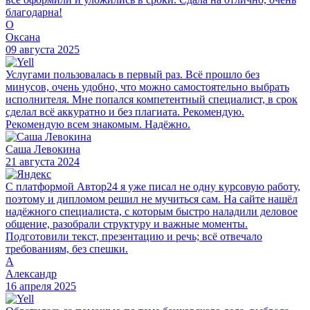
благодарна!
О
Оксана
09 августа 2025
Услугами пользовалась в первый раз. Всё прошло без
минусов, очень удобно, что можно самостоятельно выбрать
исполнителя. Мне попался компетентный специалист, в срок
сделал всё аккуратно и без плагиата. Рекомендую.
Рекомендую всем знакомым. Надёжно.
Саша Левокина
21 августа 2024
С платформой Автор24 я уже писал не одну курсовую работу,
поэтому и дипломом решил не мучиться сам. На сайте нашёл
надёжного специалиста, с которым быстро наладили деловое
общение, разобрали структуру и важные моменты.
Подготовили текст, презентацию и речь; всё отвечало
требованиям, без спешки.
А
Александр
16 апреля 2025