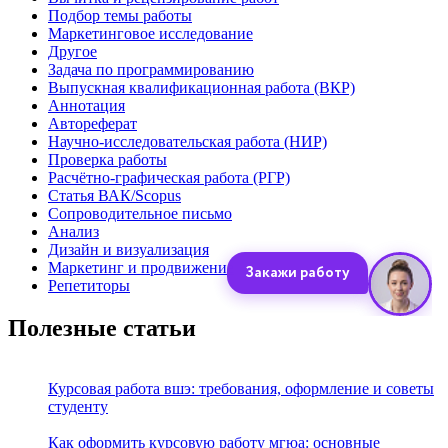
Подбор темы работы
Маркетинговое исследование
Другое
Задача по программированию
Выпускная квалификационная работа (ВКР)
Аннотация
Автореферат
Научно-исследовательская работа (НИР)
Проверка работы
Расчётно-графическая работа (РГР)
Статья ВАК/Scopus
Сопроводительное письмо
Анализ
Дизайн и визуализация
Маркетинг и продвижение
Репетиторы
Полезные статьи
Курсовая работа вшэ: требования, оформление и советы
студенту
Как оформить курсовую работу мгюа: основные