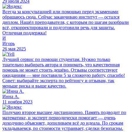
29 июля 2024
Всегда за консультацией или помощью перед экзаменами
обращаюсь сюда. Сейчас заканчиваю институт — остался
диплом. Нашёл преподавателя, с которым по шагам разобрали
всё, откорректировали и подготовили речь для защиты.
Отличная поддержка!
И
Игорь
26 мая 2025
Лучший сервис по помощи студентам. Нужно только
тщательно выбирать автора и понимать, что качественная
помощь не может стоить дешёво. Отзывы соответствуют
ожиданиям — мне поставили 5 за сложную работу, спасибо!
Совет: выбирайте эксперта по рейтингу и отзывам, так
меньше риска и выше качество.
Инна А.
11 ноября 2023
Получаю второе высшее дистанционно. Память подводит по
математике, и эксперт периодически помогает — очень
доходчиво объясняет, допиливаем всё до идеала. По срокам
укладываемся, по стоимости устраивает, сделки безопасны.