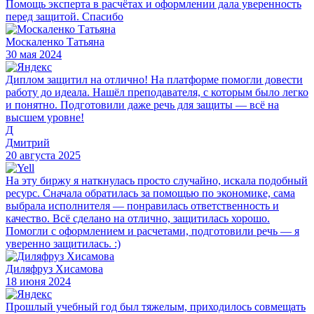
Помощь эксперта в расчётах и оформлении дала уверенность
перед защитой. Спасибо
Москаленко Татьяна
30 мая 2024
Диплом защитил на отлично! На платформе помогли довести
работу до идеала. Нашёл преподавателя, с которым было легко
и понятно. Подготовили даже речь для защиты — всё на
высшем уровне!
Д
Дмитрий
20 августа 2025
На эту биржу я наткнулась просто случайно, искала подобный
ресурс. Сначала обратилась за помощью по экономике, сама
выбрала исполнителя — понравилась ответственность и
качество. Всё сделано на отлично, защитилась хорошо.
Помогли с оформлением и расчетами, подготовили речь — я
уверенно защитилась. :)
Диляфруз Хисамова
18 июня 2024
Прошлый учебный год был тяжелым, приходилось совмещать