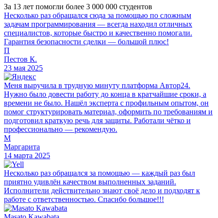
За 13 лет помогли более 3 000 000 студентов
Несколько раз обращался сюда за помощью по сложным
задачам программирования — всегда находил отличных
специалистов, которые быстро и качественно помогали.
Гарантия безопасности сделки — большой плюс!
П
Пестов К.
23 мая 2025
Меня выручила в трудную минуту платформа Автор24.
Нужно было довести работу до конца в кратчайшие сроки, а
времени не было. Нашёл эксперта с профильным опытом, он
помог структурировать материал, оформить по требованиям и
подготовил краткую речь для защиты. Работали чётко и
профессионально — рекомендую.
М
Маргарита
14 марта 2025
Несколько раз обращался за помощью — каждый раз был
приятно удивлён качеством выполненных заданий.
Исполнители действительно знают своё дело и подходят к
работе с ответственностью. Спасибо большое!!!
Masato Kawabata