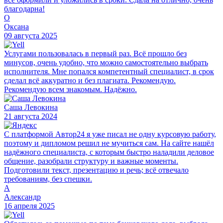
благодарна!
О
Оксана
09 августа 2025
Услугами пользовалась в первый раз. Всё прошло без
минусов, очень удобно, что можно самостоятельно выбрать
исполнителя. Мне попался компетентный специалист, в срок
сделал всё аккуратно и без плагиата. Рекомендую.
Рекомендую всем знакомым. Надёжно.
Саша Левокина
21 августа 2024
С платформой Автор24 я уже писал не одну курсовую работу,
поэтому и дипломом решил не мучиться сам. На сайте нашёл
надёжного специалиста, с которым быстро наладили деловое
общение, разобрали структуру и важные моменты.
Подготовили текст, презентацию и речь; всё отвечало
требованиям, без спешки.
А
Александр
16 апреля 2025