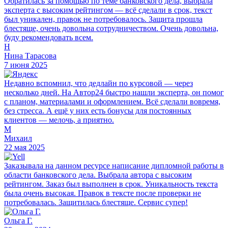
Обратилась за помощью по теме банковского дела, выбрала
эксперта с высоким рейтингом — всё сделали в срок, текст
был уникален, правок не потребовалось. Защита прошла
блестяще, очень довольна сотрудничеством. Очень довольна,
буду рекомендовать всем.
Н
Нина Тарасова
7 июня 2025
Недавно вспомнил, что дедлайн по курсовой — через
несколько дней. На Автор24 быстро нашли эксперта, он помог
с планом, материалами и оформлением. Всё сделали вовремя,
без стресса. А ещё у них есть бонусы для постоянных
клиентов — мелочь, а приятно.
М
Михаил
22 мая 2025
Заказывала на данном ресурсе написание дипломной работы в
области банковского дела. Выбрала автора с высоким
рейтингом. Заказ был выполнен в срок. Уникальность текста
была очень высокая. Правок в тексте после проверки не
потребовалась. Защитилась блестяще. Сервис супер!
Ольга Г.