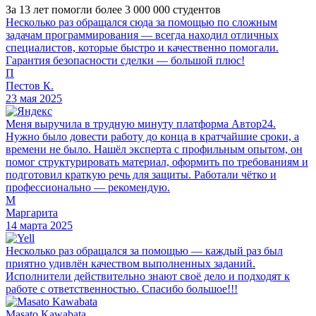
За 13 лет помогли более 3 000 000 студентов
Несколько раз обращался сюда за помощью по сложным
задачам программирования — всегда находил отличных
специалистов, которые быстро и качественно помогали.
Гарантия безопасности сделки — большой плюс!
П
Пестов К.
23 мая 2025
Меня выручила в трудную минуту платформа Автор24.
Нужно было довести работу до конца в кратчайшие сроки, а
времени не было. Нашёл эксперта с профильным опытом, он
помог структурировать материал, оформить по требованиям и
подготовил краткую речь для защиты. Работали чётко и
профессионально — рекомендую.
М
Маргарита
14 марта 2025
Несколько раз обращался за помощью — каждый раз был
приятно удивлён качеством выполненных заданий.
Исполнители действительно знают своё дело и подходят к
работе с ответственностью. Спасибо большое!!!
Masato Kawabata