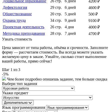
Дошкольное образование
26 стр.
6 дней
4200 ₽
Дефектология
29 стр.
6 дней
4600 ₽
Обществознание
20 стр.
5 дней
500 ₽
Охрана труда
34 стр.
9 дней
9100 ₽
Проектная деятельность
26 стр.
4 дня
4000 ₽
Методика преподавания
28 стр.
7 дней
4700 ₽
Узнать стоимость
Цена зависит от типа работы, объёма и срочности. Заполните
форму — рассчитаем стоимость. Вы всегда можете указать
желаемую цену в заказе. Узнайте, сколько стоит выполнение
вашей работы, прямо сейчас!
Шаг
1
из 3
-
5
%
Чем более подробно опишешь задание, тем больше скидка
Выбери тип задания
Укажи предмет
Дополнительно
Язык программирования