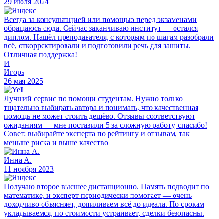
29 июля 2024
Всегда за консультацией или помощью перед экзаменами
обращаюсь сюда. Сейчас заканчиваю институт — остался
диплом. Нашёл преподавателя, с которым по шагам разобрали
всё, откорректировали и подготовили речь для защиты.
Отличная поддержка!
И
Игорь
26 мая 2025
Лучший сервис по помощи студентам. Нужно только
тщательно выбирать автора и понимать, что качественная
помощь не может стоить дешёво. Отзывы соответствуют
ожиданиям — мне поставили 5 за сложную работу, спасибо!
Совет: выбирайте эксперта по рейтингу и отзывам, так
меньше риска и выше качество.
Инна А.
11 ноября 2023
Получаю второе высшее дистанционно. Память подводит по
математике, и эксперт периодически помогает — очень
доходчиво объясняет, допиливаем всё до идеала. По срокам
укладываемся, по стоимости устраивает, сделки безопасны.