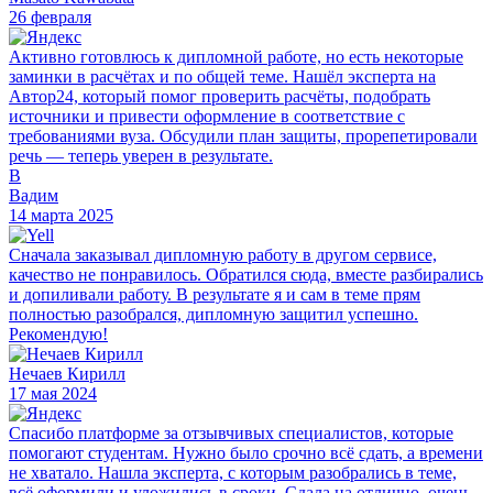
26 февраля
Активно готовлюсь к дипломной работе, но есть некоторые
заминки в расчётах и по общей теме. Нашёл эксперта на
Автор24, который помог проверить расчёты, подобрать
источники и привести оформление в соответствие с
требованиями вуза. Обсудили план защиты, прорепетировали
речь — теперь уверен в результате.
В
Вадим
14 марта 2025
Сначала заказывал дипломную работу в другом сервисе,
качество не понравилось. Обратился сюда, вместе разбирались
и допиливали работу. В результате я и сам в теме прям
полностью разобрался, дипломную защитил успешно.
Рекомендую!
Нечаев Кирилл
17 мая 2024
Спасибо платформе за отзывчивых специалистов, которые
помогают студентам. Нужно было срочно всё сдать, а времени
не хватало. Нашла эксперта, с которым разобрались в теме,
всё оформили и уложились в сроки. Сдала на отлично, очень