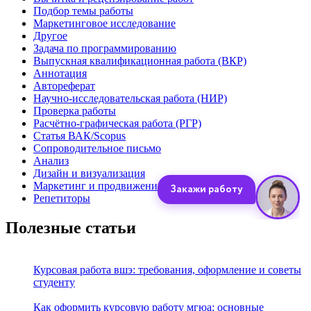
Подбор темы работы
Маркетинговое исследование
Другое
Задача по программированию
Выпускная квалификационная работа (ВКР)
Аннотация
Автореферат
Научно-исследовательская работа (НИР)
Проверка работы
Расчётно-графическая работа (РГР)
Статья ВАК/Scopus
Сопроводительное письмо
Анализ
Дизайн и визуализация
Маркетинг и продвижение
Репетиторы
Полезные статьи
Курсовая работа вшэ: требования, оформление и советы
студенту
Как оформить курсовую работу мгюа: основные