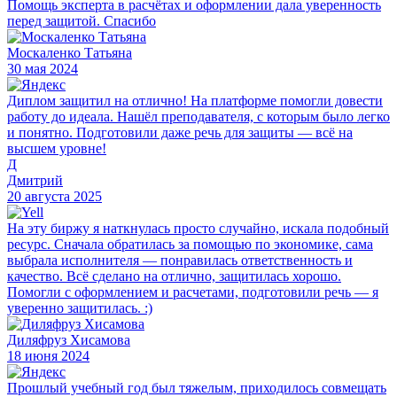
Помощь эксперта в расчётах и оформлении дала уверенность
перед защитой. Спасибо
Москаленко Татьяна
30 мая 2024
Диплом защитил на отлично! На платформе помогли довести
работу до идеала. Нашёл преподавателя, с которым было легко
и понятно. Подготовили даже речь для защиты — всё на
высшем уровне!
Д
Дмитрий
20 августа 2025
На эту биржу я наткнулась просто случайно, искала подобный
ресурс. Сначала обратилась за помощью по экономике, сама
выбрала исполнителя — понравилась ответственность и
качество. Всё сделано на отлично, защитилась хорошо.
Помогли с оформлением и расчетами, подготовили речь — я
уверенно защитилась. :)
Диляфруз Хисамова
18 июня 2024
Прошлый учебный год был тяжелым, приходилось совмещать