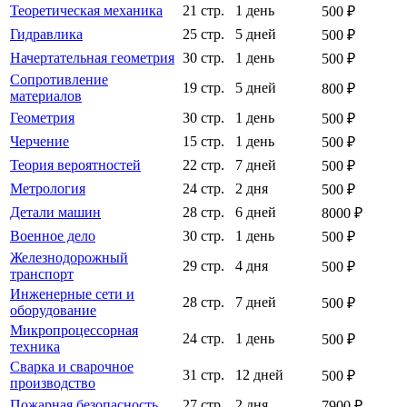
Теоретическая механика
21 стр.
1 день
500 ₽
Гидравлика
25 стр.
5 дней
500 ₽
Начертательная геометрия
30 стр.
1 день
500 ₽
Сопротивление
19 стр.
5 дней
800 ₽
материалов
Геометрия
30 стр.
1 день
500 ₽
Черчение
15 стр.
1 день
500 ₽
Теория вероятностей
22 стр.
7 дней
500 ₽
Метрология
24 стр.
2 дня
500 ₽
Детали машин
28 стр.
6 дней
8000 ₽
Военное дело
30 стр.
1 день
500 ₽
Железнодорожный
29 стр.
4 дня
500 ₽
транспорт
Инженерные сети и
28 стр.
7 дней
500 ₽
оборудование
Микропроцессорная
24 стр.
1 день
500 ₽
техника
Сварка и сварочное
31 стр.
12 дней
500 ₽
производство
Пожарная безопасность
27 стр.
2 дня
7900 ₽