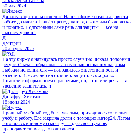
Москаленко Татьяна
30 мая 2024
Диплом защитил на отлично! На платформе помогли довести
работу до идеала. Нашёл преподавателя, с которым было легко
и понятно. Подготовили даже речь для защиты — всё на
высшем уровне!
Д
Дмитрий
20 августа 2025
На эту биржу я наткнулась просто случайно, искала подобный
ресурс. Сначала обратилась за помощью по экономике, сама
выбрала исполнителя — понравилась ответственность и
качество. Всё сделано на отлично, защитилась хорошо.
Помогли с оформлением и расчетами, подготовили речь — я
уверенно защитилась. :)
Диляфруз Хисамова
18 июня 2024
Прошлый учебный год был тяжелым, приходилось совмещать
учёбу и работу. Еле закрыла долги с помощью Автор24. Летом
готовилась к новому семестру — здесь всё нужное,
преподаватели всегда откликаются.