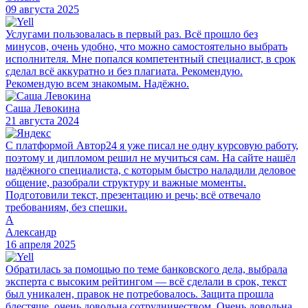
09 августа 2025
Услугами пользовалась в первый раз. Всё прошло без
минусов, очень удобно, что можно самостоятельно выбрать
исполнителя. Мне попался компетентный специалист, в срок
сделал всё аккуратно и без плагиата. Рекомендую.
Рекомендую всем знакомым. Надёжно.
Саша Левокина
21 августа 2024
С платформой Автор24 я уже писал не одну курсовую работу,
поэтому и дипломом решил не мучиться сам. На сайте нашёл
надёжного специалиста, с которым быстро наладили деловое
общение, разобрали структуру и важные моменты.
Подготовили текст, презентацию и речь; всё отвечало
требованиям, без спешки.
А
Александр
16 апреля 2025
Обратилась за помощью по теме банковского дела, выбрала
эксперта с высоким рейтингом — всё сделали в срок, текст
был уникален, правок не потребовалось. Защита прошла
блестяще, очень довольна сотрудничеством. Очень довольна,