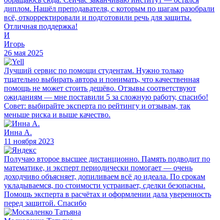
диплом. Нашёл преподавателя, с которым по шагам разобрали
всё, откорректировали и подготовили речь для защиты.
Отличная поддержка!
И
Игорь
26 мая 2025
Лучший сервис по помощи студентам. Нужно только
тщательно выбирать автора и понимать, что качественная
помощь не может стоить дешёво. Отзывы соответствуют
ожиданиям — мне поставили 5 за сложную работу, спасибо!
Совет: выбирайте эксперта по рейтингу и отзывам, так
меньше риска и выше качество.
Инна А.
11 ноября 2023
Получаю второе высшее дистанционно. Память подводит по
математике, и эксперт периодически помогает — очень
доходчиво объясняет, допиливаем всё до идеала. По срокам
укладываемся, по стоимости устраивает, сделки безопасны.
Помощь эксперта в расчётах и оформлении дала уверенность
перед защитой. Спасибо