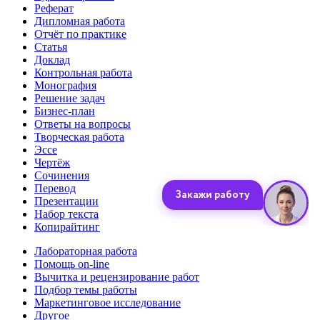
Реферат
Дипломная работа
Отчёт по практике
Статья
Доклад
Контрольная работа
Монография
Решение задач
Бизнес-план
Ответы на вопросы
Творческая работа
Эссе
Чертёж
Сочинения
Перевод
Презентации
Набор текста
Копирайтинг
Лабораторная работа
Помощь on-line
Вычитка и рецензирование работ
Подбор темы работы
Маркетинговое исследование
Другое