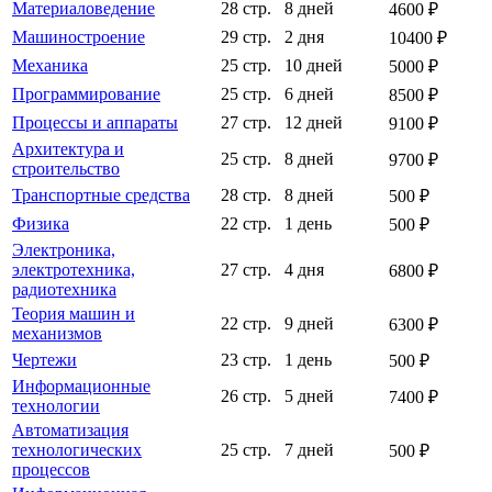
Материаловедение
28 стр.
8 дней
4600 ₽
Машиностроение
29 стр.
2 дня
10400 ₽
Механика
25 стр.
10 дней
5000 ₽
Программирование
25 стр.
6 дней
8500 ₽
Процессы и аппараты
27 стр.
12 дней
9100 ₽
Архитектура и
25 стр.
8 дней
9700 ₽
строительство
Транспортные средства
28 стр.
8 дней
500 ₽
Физика
22 стр.
1 день
500 ₽
Электроника,
электротехника,
27 стр.
4 дня
6800 ₽
радиотехника
Теория машин и
22 стр.
9 дней
6300 ₽
механизмов
Чертежи
23 стр.
1 день
500 ₽
Информационные
26 стр.
5 дней
7400 ₽
технологии
Автоматизация
технологических
25 стр.
7 дней
500 ₽
процессов