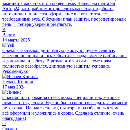
заминки в расчётах и по общей теме. Нашёл эксперта на
Автор24, который помог проверить расчёты, подобрать
источники и привести оформление в соответствие с
требованиями вуза. Обсудили план защиты, прорепетировали
речь — теперь уверен в результате.
В
Вадим
14 марта 2025
Сначала заказывал дипломную работу в другом сервисе,
качество не понравилось. Обратился сюда, вместе разбирались
и допиливали работу. В результате я и сам в теме прям
полностью разобрался, дипломную защитил успешно.
Рекомендую!
Нечаев Кирилл
17 мая 2024
Спасибо платформе за отзывчивых специалистов, которые
помогают студентам. Нужно было срочно всё сдать, а времени
не хватало. Нашла эксперта, с которым разобрались в теме,
всё оформили и уложились в сроки. Сдала на отлично, очень
благодарна!
О
Оксана