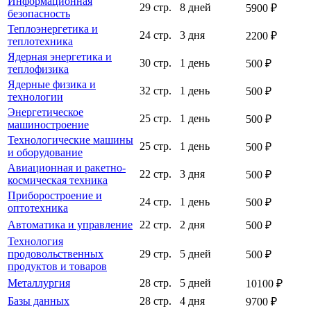
Информационная
29 стр.
8 дней
5900 ₽
безопасность
Теплоэнергетика и
24 стр.
3 дня
2200 ₽
теплотехника
Ядерная энергетика и
30 стр.
1 день
500 ₽
теплофизика
Ядерные физика и
32 стр.
1 день
500 ₽
технологии
Энергетическое
25 стр.
1 день
500 ₽
машиностроение
Технологические машины
25 стр.
1 день
500 ₽
и оборудование
Авиационная и ракетно-
22 стр.
3 дня
500 ₽
космическая техника
Приборостроение и
24 стр.
1 день
500 ₽
оптотехника
Автоматика и управление
22 стр.
2 дня
500 ₽
Технология
продовольственных
29 стр.
5 дней
500 ₽
продуктов и товаров
Металлургия
28 стр.
5 дней
10100 ₽
Базы данных
28 стр.
4 дня
9700 ₽