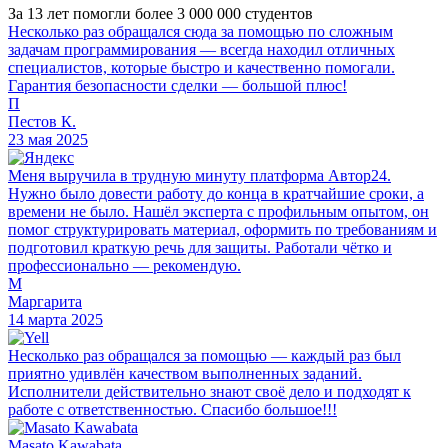
За 13 лет помогли более 3 000 000 студентов
Несколько раз обращался сюда за помощью по сложным
задачам программирования — всегда находил отличных
специалистов, которые быстро и качественно помогали.
Гарантия безопасности сделки — большой плюс!
П
Пестов К.
23 мая 2025
Меня выручила в трудную минуту платформа Автор24.
Нужно было довести работу до конца в кратчайшие сроки, а
времени не было. Нашёл эксперта с профильным опытом, он
помог структурировать материал, оформить по требованиям и
подготовил краткую речь для защиты. Работали чётко и
профессионально — рекомендую.
М
Маргарита
14 марта 2025
Несколько раз обращался за помощью — каждый раз был
приятно удивлён качеством выполненных заданий.
Исполнители действительно знают своё дело и подходят к
работе с ответственностью. Спасибо большое!!!
Masato Kawabata