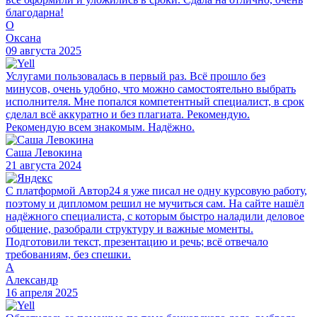
благодарна!
О
Оксана
09 августа 2025
Услугами пользовалась в первый раз. Всё прошло без
минусов, очень удобно, что можно самостоятельно выбрать
исполнителя. Мне попался компетентный специалист, в срок
сделал всё аккуратно и без плагиата. Рекомендую.
Рекомендую всем знакомым. Надёжно.
Саша Левокина
21 августа 2024
С платформой Автор24 я уже писал не одну курсовую работу,
поэтому и дипломом решил не мучиться сам. На сайте нашёл
надёжного специалиста, с которым быстро наладили деловое
общение, разобрали структуру и важные моменты.
Подготовили текст, презентацию и речь; всё отвечало
требованиям, без спешки.
А
Александр
16 апреля 2025