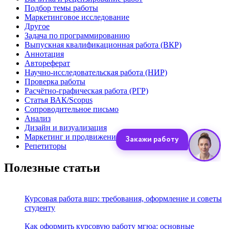
Подбор темы работы
Маркетинговое исследование
Другое
Задача по программированию
Выпускная квалификационная работа (ВКР)
Аннотация
Автореферат
Научно-исследовательская работа (НИР)
Проверка работы
Расчётно-графическая работа (РГР)
Статья ВАК/Scopus
Сопроводительное письмо
Анализ
Дизайн и визуализация
Маркетинг и продвижение
Репетиторы
Полезные статьи
Курсовая работа вшэ: требования, оформление и советы
студенту
Как оформить курсовую работу мгюа: основные