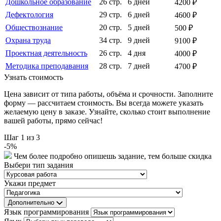
Дошкольное образование
26 стр.
6 дней
4200 ₽
Дефектология
29 стр.
6 дней
4600 ₽
Обществознание
20 стр.
5 дней
500 ₽
Охрана труда
34 стр.
9 дней
9100 ₽
Проектная деятельность
26 стр.
4 дня
4000 ₽
Методика преподавания
28 стр.
7 дней
4700 ₽
Узнать стоимость
Цена зависит от типа работы, объёма и срочности. Заполните
форму — рассчитаем стоимость. Вы всегда можете указать
желаемую цену в заказе. Узнайте, сколько стоит выполнение
вашей работы, прямо сейчас!
Шаг
1
из 3
-
5
%
Чем более подробно опишешь задание, тем больше скидка
Выбери тип задания
Укажи предмет
Дополнительно
Язык программирования