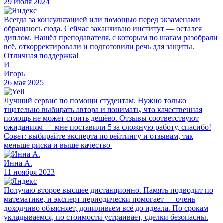
29 июля 2024
Всегда за консультацией или помощью перед экзаменами
обращаюсь сюда. Сейчас заканчиваю институт — остался
диплом. Нашёл преподавателя, с которым по шагам разобрали
всё, откорректировали и подготовили речь для защиты.
Отличная поддержка!
И
Игорь
26 мая 2025
Лучший сервис по помощи студентам. Нужно только
тщательно выбирать автора и понимать, что качественная
помощь не может стоить дешёво. Отзывы соответствуют
ожиданиям — мне поставили 5 за сложную работу, спасибо!
Совет: выбирайте эксперта по рейтингу и отзывам, так
меньше риска и выше качество.
Инна А.
11 ноября 2023
Получаю второе высшее дистанционно. Память подводит по
математике, и эксперт периодически помогает — очень
доходчиво объясняет, допиливаем всё до идеала. По срокам
укладываемся, по стоимости устраивает, сделки безопасны.