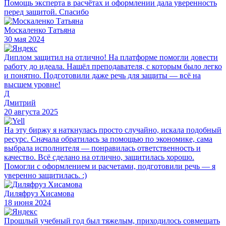
Помощь эксперта в расчётах и оформлении дала уверенность
перед защитой. Спасибо
Москаленко Татьяна
30 мая 2024
Диплом защитил на отлично! На платформе помогли довести
работу до идеала. Нашёл преподавателя, с которым было легко
и понятно. Подготовили даже речь для защиты — всё на
высшем уровне!
Д
Дмитрий
20 августа 2025
На эту биржу я наткнулась просто случайно, искала подобный
ресурс. Сначала обратилась за помощью по экономике, сама
выбрала исполнителя — понравилась ответственность и
качество. Всё сделано на отлично, защитилась хорошо.
Помогли с оформлением и расчетами, подготовили речь — я
уверенно защитилась. :)
Диляфруз Хисамова
18 июня 2024
Прошлый учебный год был тяжелым, приходилось совмещать