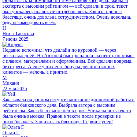
Обратилась за помощью по теме банковского дела, выбрала
эксперта с высоким рейтингом — всё сделали в срок, текст
был уникален, правок не потребовалось. Защита прошла
блестяще, очень довольна сотрудничеством. Очень довольна,
буду рекомендовать всем.
Н
Нина Тарасова
7 июня 2025
Недавно вспомнил, что дедлайн по курсовой — через
несколько дней. На Автор24 быстро нашли эксперта, он помог
с планом, материалами и оформлением. Всё сделали вовремя,
без стресса. А ещё у них есть бонусы для постоянных
клиентов — мелочь, а приятно.
М
Михаил
22 мая 2025
Заказывала на данном ресурсе написание дипломной работы в
области банковского дела. Выбрала автора с высоким
рейтингом. Заказ был выполнен в срок. Уникальность текста
была очень высокая. Правок в тексте после проверки не
потребовалась. Защитилась блестяще. Сервис супер!
Ольга Г.