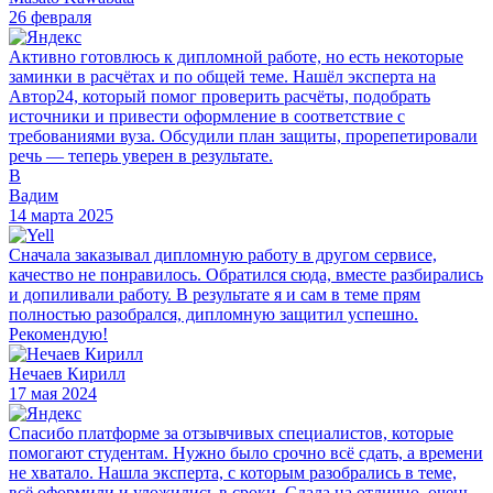
26 февраля
Активно готовлюсь к дипломной работе, но есть некоторые
заминки в расчётах и по общей теме. Нашёл эксперта на
Автор24, который помог проверить расчёты, подобрать
источники и привести оформление в соответствие с
требованиями вуза. Обсудили план защиты, прорепетировали
речь — теперь уверен в результате.
В
Вадим
14 марта 2025
Сначала заказывал дипломную работу в другом сервисе,
качество не понравилось. Обратился сюда, вместе разбирались
и допиливали работу. В результате я и сам в теме прям
полностью разобрался, дипломную защитил успешно.
Рекомендую!
Нечаев Кирилл
17 мая 2024
Спасибо платформе за отзывчивых специалистов, которые
помогают студентам. Нужно было срочно всё сдать, а времени
не хватало. Нашла эксперта, с которым разобрались в теме,
всё оформили и уложились в сроки. Сдала на отлично, очень