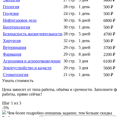
9400 ₽
Геология
28 стр.
1 день
500 ₽
Геодезия
24 стр.
1 день
500 ₽
Нефтегазовое дело
30 стр.
6 дней
6800 ₽
Биотехнология
30 стр.
1 день
500 ₽
Безопасность жизнедеятельности
28 стр.
5 дней
4700 ₽
Хирургия
32 стр.
1 день
500 ₽
Ветеринария
29 стр.
5 дней
3700 ₽
Фармация
29 стр.
8 дней
2200 ₽
Агрохимия и агропочвоведение
30 стр.
3 дня
6100 ₽
Землеустройство и кадастр
29 стр.
3 дня
5600 ₽
Стоматология
21 стр.
1 день
500 ₽
Узнать стоимость
Цена зависит от типа работы, объёма и срочности. Заполните 
работы, прямо сейчас!
Шаг
1
из 3
-
5
%
Чем более подробно опишешь задание, тем больше скидка