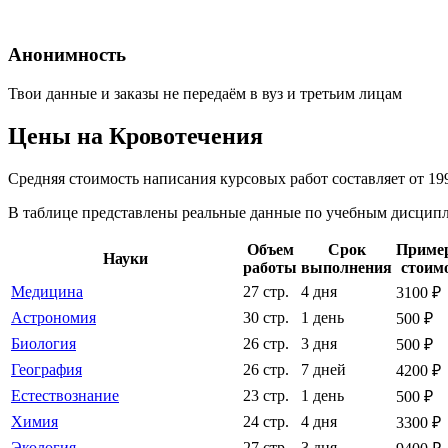
Анонимность
Твои данные и заказы не передаём в вуз и третьим лицам
Цены на Кровотечения
Средняя стоимость написания курсовых работ составляет от 19
В таблице представлены реальные данные по учебным дисципли
Объем
Срок
Приме
Науки
работы
выполнения
стоим
Медицина
27 стр.
4 дня
3100 ₽
Астрономия
30 стр.
1 день
500 ₽
Биология
26 стр.
3 дня
500 ₽
География
26 стр.
7 дней
4200 ₽
Естествознание
23 стр.
1 день
500 ₽
Химия
24 стр.
4 дня
3300 ₽
Экология
27 стр.
3 дня