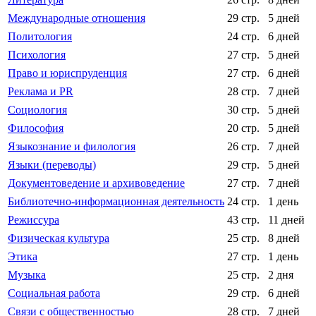
Международные отношения
29 стр.
5 дней
Политология
24 стр.
6 дней
Психология
27 стр.
5 дней
Право и юриспруденция
27 стр.
6 дней
Реклама и PR
28 стр.
7 дней
Социология
30 стр.
5 дней
Философия
20 стр.
5 дней
Языкознание и филология
26 стр.
7 дней
Языки (переводы)
29 стр.
5 дней
Документоведение и архивоведение
27 стр.
7 дней
Библиотечно-информационная деятельность
24 стр.
1 день
Режиссура
43 стр.
11 дней
Физическая культура
25 стр.
8 дней
Этика
27 стр.
1 день
Музыка
25 стр.
2 дня
Социальная работа
29 стр.
6 дней
Связи с общественностью
28 стр.
7 дней