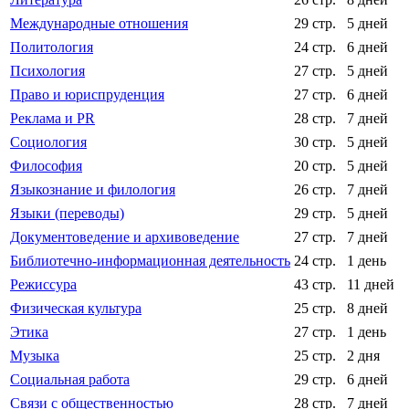
Международные отношения
29 стр.
5 дней
Политология
24 стр.
6 дней
Психология
27 стр.
5 дней
Право и юриспруденция
27 стр.
6 дней
Реклама и PR
28 стр.
7 дней
Социология
30 стр.
5 дней
Философия
20 стр.
5 дней
Языкознание и филология
26 стр.
7 дней
Языки (переводы)
29 стр.
5 дней
Документоведение и архивоведение
27 стр.
7 дней
Библиотечно-информационная деятельность
24 стр.
1 день
Режиссура
43 стр.
11 дней
Физическая культура
25 стр.
8 дней
Этика
27 стр.
1 день
Музыка
25 стр.
2 дня
Социальная работа
29 стр.
6 дней
Связи с общественностью
28 стр.
7 дней