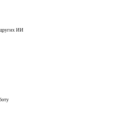
 других ИИ
боту