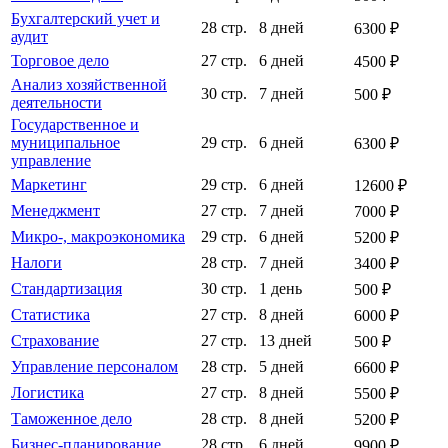
Бухгалтерский учет и
28 стр.
8 дней
6300 ₽
аудит
Торговое дело
27 стр.
6 дней
4500 ₽
Анализ хозяйственной
30 стр.
7 дней
500 ₽
деятельности
Государственное и
муниципальное
29 стр.
6 дней
6300 ₽
управление
Маркетинг
29 стр.
6 дней
12600 ₽
Менеджмент
27 стр.
7 дней
7000 ₽
Микро-, макроэкономика
29 стр.
6 дней
5200 ₽
Налоги
28 стр.
7 дней
3400 ₽
Стандартизация
30 стр.
1 день
500 ₽
Статистика
27 стр.
8 дней
6000 ₽
Страхование
27 стр.
13 дней
500 ₽
Управление персоналом
28 стр.
5 дней
6600 ₽
Логистика
27 стр.
8 дней
5500 ₽
Таможенное дело
28 стр.
8 дней
5200 ₽
Бизнес-планирование
28 стр.
6 дней
9900 ₽