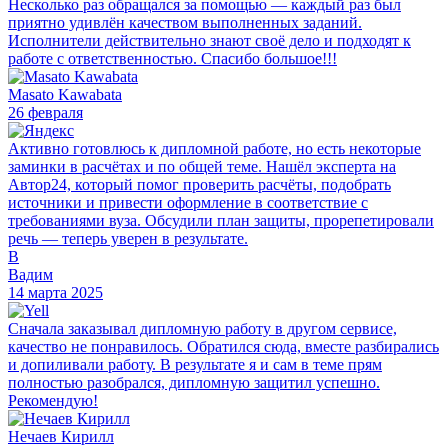
Несколько раз обращался за помощью — каждый раз был
приятно удивлён качеством выполненных заданий.
Исполнители действительно знают своё дело и подходят к
работе с ответственностью. Спасибо большое!!!
Masato Kawabata
26 февраля
Активно готовлюсь к дипломной работе, но есть некоторые
заминки в расчётах и по общей теме. Нашёл эксперта на
Автор24, который помог проверить расчёты, подобрать
источники и привести оформление в соответствие с
требованиями вуза. Обсудили план защиты, прорепетировали
речь — теперь уверен в результате.
В
Вадим
14 марта 2025
Сначала заказывал дипломную работу в другом сервисе,
качество не понравилось. Обратился сюда, вместе разбирались
и допиливали работу. В результате я и сам в теме прям
полностью разобрался, дипломную защитил успешно.
Рекомендую!
Нечаев Кирилл