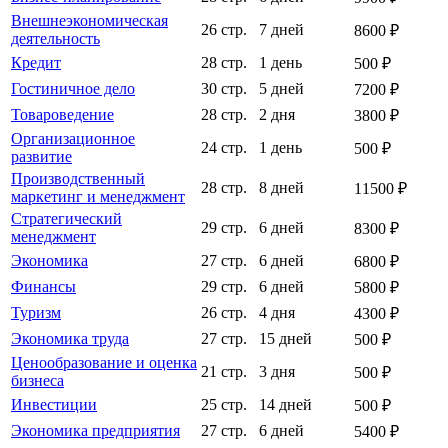
Внешнеэкономическая
26 стр.
7 дней
8600 ₽
деятельность
Кредит
28 стр.
1 день
500 ₽
Гостиничное дело
30 стр.
5 дней
7200 ₽
Товароведение
28 стр.
2 дня
3800 ₽
Организационное
24 стр.
1 день
500 ₽
развитие
Производственный
28 стр.
8 дней
11500 ₽
маркетинг и менеджмент
Стратегический
29 стр.
6 дней
8300 ₽
менеджмент
Экономика
27 стр.
6 дней
6800 ₽
Финансы
29 стр.
6 дней
5800 ₽
Туризм
26 стр.
4 дня
4300 ₽
Экономика труда
27 стр.
15 дней
500 ₽
Ценообразование и оценка
21 стр.
3 дня
500 ₽
бизнеса
Инвестиции
25 стр.
14 дней
500 ₽
Экономика предприятия
27 стр.
6 дней
5400 ₽