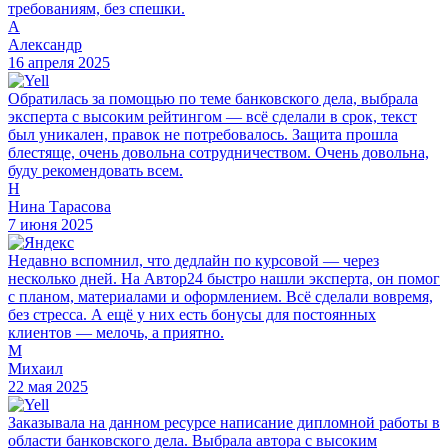
требованиям, без спешки.
А
Александр
16 апреля 2025
Обратилась за помощью по теме банковского дела, выбрала
эксперта с высоким рейтингом — всё сделали в срок, текст
был уникален, правок не потребовалось. Защита прошла
блестяще, очень довольна сотрудничеством. Очень довольна,
буду рекомендовать всем.
Н
Нина Тарасова
7 июня 2025
Недавно вспомнил, что дедлайн по курсовой — через
несколько дней. На Автор24 быстро нашли эксперта, он помог
с планом, материалами и оформлением. Всё сделали вовремя,
без стресса. А ещё у них есть бонусы для постоянных
клиентов — мелочь, а приятно.
М
Михаил
22 мая 2025
Заказывала на данном ресурсе написание дипломной работы в
области банковского дела. Выбрала автора с высоким