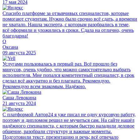
17 мая 2024
Спасибо платформе за отзывчивых специалистов, которые
помогают студентам. Нужно было срочно всё сдать, а времени
не хватало. Нашла эксперта, с которым разобрались в теме,
всё оформили и уложились в сроки. Сдала на отлично, очень
благодарна!
О
Оксана
09 августа 2025
Услугами пользовалась в первый раз. Всё прошло без
минусов, очень удобно, что можно самостоятельно выбрать
исполнителя. Мне попался компетентный специалист, в срок
сделал всё аккуратно и без плагиата. Рекомендую.
Рекомендую всем знакомым. Надёжно.
Саша Левокина
21 августа 2024
С платформой Автор24 я уже писал не одну курсовую работу,
поэтому и дипломом решил не мучиться сам. На сайте нашёл
надёжного специалиста, с которым быстро наладили деловое
общение, разобрали структуру и важные моменты.
Подготовили текст, презентацию и речь; всё отвечало