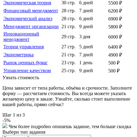
Экономическая теория
30 стр.
6 дней
5500 ₽
Финансовый менеджмент
28 стр.
7 дней
6200 ₽
Экономический анализ
28 стр.
6 дней
6900 ₽
Менеджмент организации
21 стр.
9 дней
5800 ₽
Инновационный
29 стр.
3 дня
6000 ₽
менеджмент
Теория управления
27 стр.
5 дней
6400 ₽
Эконометрика
21 стр.
7 дней
4900 ₽
Рынок ценных бумаг
23 стр.
1 день
500 ₽
Управление качеством
25 стр.
9 дней
500 ₽
Узнать стоимость
Цена зависит от типа работы, объёма и срочности. Заполните
форму — рассчитаем стоимость. Вы всегда можете указать
желаемую цену в заказе. Узнайте, сколько стоит выполнение
вашей работы, прямо сейчас!
Шаг
1
из 3
-
5
%
Чем более подробно опишешь задание, тем больше скидка
Выбери тип задания