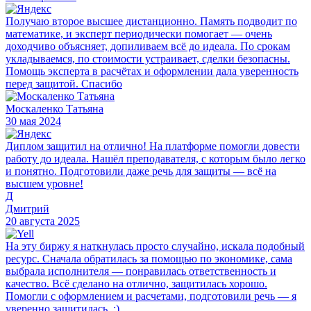
Получаю второе высшее дистанционно. Память подводит по
математике, и эксперт периодически помогает — очень
доходчиво объясняет, допиливаем всё до идеала. По срокам
укладываемся, по стоимости устраивает, сделки безопасны.
Помощь эксперта в расчётах и оформлении дала уверенность
перед защитой. Спасибо
Москаленко Татьяна
30 мая 2024
Диплом защитил на отлично! На платформе помогли довести
работу до идеала. Нашёл преподавателя, с которым было легко
и понятно. Подготовили даже речь для защиты — всё на
высшем уровне!
Д
Дмитрий
20 августа 2025
На эту биржу я наткнулась просто случайно, искала подобный
ресурс. Сначала обратилась за помощью по экономике, сама
выбрала исполнителя — понравилась ответственность и
качество. Всё сделано на отлично, защитилась хорошо.
Помогли с оформлением и расчетами, подготовили речь — я
уверенно защитилась. :)