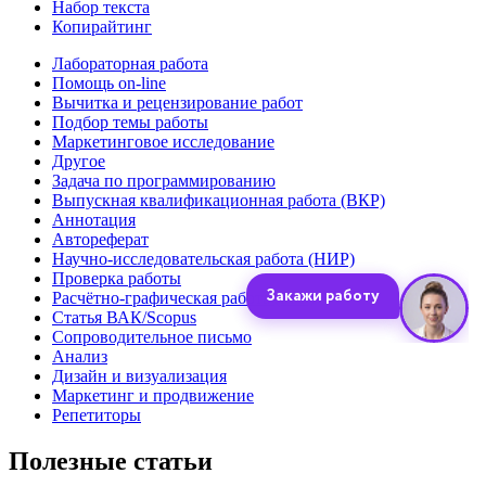
Набор текста
Копирайтинг
Лабораторная работа
Помощь on-line
Вычитка и рецензирование работ
Подбор темы работы
Маркетинговое исследование
Другое
Задача по программированию
Выпускная квалификационная работа (ВКР)
Аннотация
Автореферат
Научно-исследовательская работа (НИР)
Проверка работы
Расчётно-графическая работа (РГР)
Статья ВАК/Scopus
Сопроводительное письмо
Анализ
Дизайн и визуализация
Маркетинг и продвижение
Репетиторы
Полезные статьи