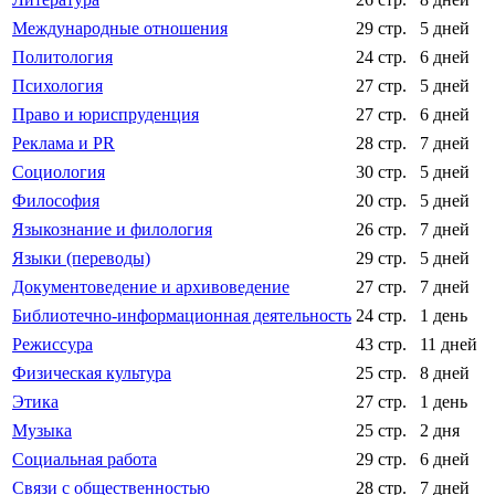
Международные отношения
29 стр.
5 дней
Политология
24 стр.
6 дней
Психология
27 стр.
5 дней
Право и юриспруденция
27 стр.
6 дней
Реклама и PR
28 стр.
7 дней
Социология
30 стр.
5 дней
Философия
20 стр.
5 дней
Языкознание и филология
26 стр.
7 дней
Языки (переводы)
29 стр.
5 дней
Документоведение и архивоведение
27 стр.
7 дней
Библиотечно-информационная деятельность
24 стр.
1 день
Режиссура
43 стр.
11 дней
Физическая культура
25 стр.
8 дней
Этика
27 стр.
1 день
Музыка
25 стр.
2 дня
Социальная работа
29 стр.
6 дней
Связи с общественностью
28 стр.
7 дней