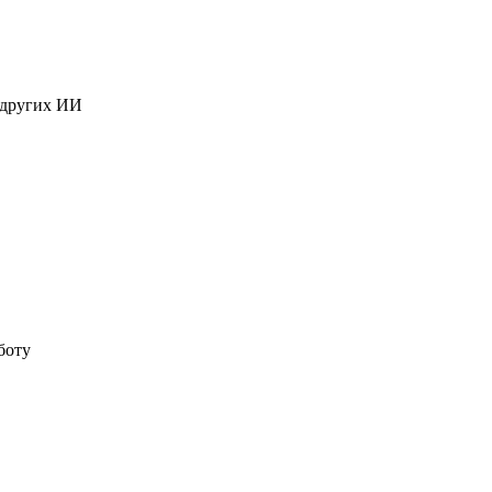
 других ИИ
боту