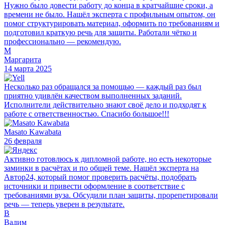
Нужно было довести работу до конца в кратчайшие сроки, а
времени не было. Нашёл эксперта с профильным опытом, он
помог структурировать материал, оформить по требованиям и
подготовил краткую речь для защиты. Работали чётко и
профессионально — рекомендую.
М
Маргарита
14 марта 2025
Несколько раз обращался за помощью — каждый раз был
приятно удивлён качеством выполненных заданий.
Исполнители действительно знают своё дело и подходят к
работе с ответственностью. Спасибо большое!!!
Masato Kawabata
26 февраля
Активно готовлюсь к дипломной работе, но есть некоторые
заминки в расчётах и по общей теме. Нашёл эксперта на
Автор24, который помог проверить расчёты, подобрать
источники и привести оформление в соответствие с
требованиями вуза. Обсудили план защиты, прорепетировали
речь — теперь уверен в результате.
В
Вадим