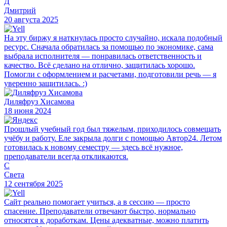
Д
Дмитрий
20 августа 2025
На эту биржу я наткнулась просто случайно, искала подобный
ресурс. Сначала обратилась за помощью по экономике, сама
выбрала исполнителя — понравилась ответственность и
качество. Всё сделано на отлично, защитилась хорошо.
Помогли с оформлением и расчетами, подготовили речь — я
уверенно защитилась. :)
Диляфруз Хисамова
18 июня 2024
Прошлый учебный год был тяжелым, приходилось совмещать
учёбу и работу. Еле закрыла долги с помощью Автор24. Летом
готовилась к новому семестру — здесь всё нужное,
преподаватели всегда откликаются.
С
Света
12 сентября 2025
Сайт реально помогает учиться, а в сессию — просто
спасение. Преподаватели отвечают быстро, нормально
относятся к доработкам. Цены адекватные, можно платить