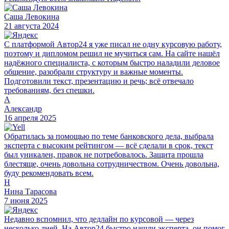
Саша Левокина
21 августа 2024
С платформой Автор24 я уже писал не одну курсовую работу,
поэтому и дипломом решил не мучиться сам. На сайте нашёл
надёжного специалиста, с которым быстро наладили деловое
общение, разобрали структуру и важные моменты.
Подготовили текст, презентацию и речь; всё отвечало
требованиям, без спешки.
А
Александр
16 апреля 2025
Обратилась за помощью по теме банковского дела, выбрала
эксперта с высоким рейтингом — всё сделали в срок, текст
был уникален, правок не потребовалось. Защита прошла
блестяще, очень довольна сотрудничеством. Очень довольна,
буду рекомендовать всем.
Н
Нина Тарасова
7 июня 2025
Недавно вспомнил, что дедлайн по курсовой — через
несколько дней. На Автор24 быстро нашли эксперта, он помог