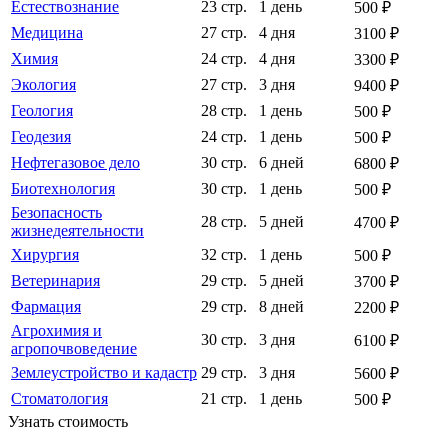
Естествознание
23 стр.
1 день
500 ₽
Медицина
27 стр.
4 дня
3100 ₽
Химия
24 стр.
4 дня
3300 ₽
Экология
27 стр.
3 дня
9400 ₽
Геология
28 стр.
1 день
500 ₽
Геодезия
24 стр.
1 день
500 ₽
Нефтегазовое дело
30 стр.
6 дней
6800 ₽
Биотехнология
30 стр.
1 день
500 ₽
Безопасность
28 стр.
5 дней
4700 ₽
жизнедеятельности
Хирургия
32 стр.
1 день
500 ₽
Ветеринария
29 стр.
5 дней
3700 ₽
Фармация
29 стр.
8 дней
2200 ₽
Агрохимия и
30 стр.
3 дня
6100 ₽
агропочвоведение
Землеустройство и кадастр
29 стр.
3 дня
5600 ₽
Стоматология
21 стр.
1 день
500 ₽
Узнать стоимость