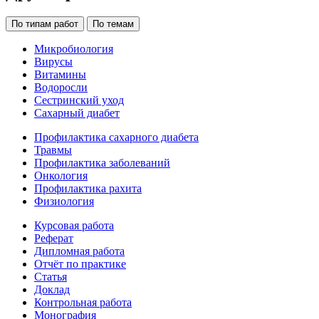
По типам работ
По темам
Микробиология
Вирусы
Витамины
Водоросли
Сестринский уход
Сахарный диабет
Профилактика сахарного диабета
Травмы
Профилактика заболеваний
Онкология
Профилактика рахита
Физиология
Курсовая работа
Реферат
Дипломная работа
Отчёт по практике
Статья
Доклад
Контрольная работа
Монография