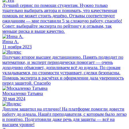
Лучший сервис по помощи студентам. Нужно только
тщательно выбирать автора и понимать, что качественная
помощь не может стоить дешёво. Отзывы соответствуют
ожиданиям — мне поставили 5 за сложную работу, спасибо!
Совет: выбирайте эксперта по рейтингу и отзывам, так
меньше риска и выше качество.
Инна А.
11 ноября 2023
Получаю второе высшее дистанционно. Память подводит по
математике, и эксперт периодически помогает — очень
доходчиво объясняет, допиливаем всё до идеала. По срокам
укладываемся, по стоимости устраивает, сделки безопасны.
Помощь эксперта в расчётах и оформлении дала уверенность
перед защитой. Спасибо
Москаленко Татьяна
30 мая 2024
Диплом защитил на отлично! На платформе помогли довести
работу до идеала. Нашёл преподавателя, с которым было легко
и понятно. Подготовили даже речь для защиты — всё на
высшем уровне!