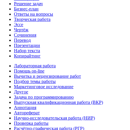
Решение задач
Бизнес-план
Ответы на вопросы
Творческая работа
Эссе
Чертёж
Сочинения
Перевод
Презентации
Набор текста
Копирайтинг
Лабораторная работа
Помощь on-line
Вычитка и рецензирование работ
Подбор темы работы
Маркетинговое исследование
Другое
Задача по программированию
Выпускная квалификационная работа (ВКР)
Аннотация
Автореферат
Научно-исследовательская работа (НИР)
Проверка работы
Расчётно-графическая работа (РГР)