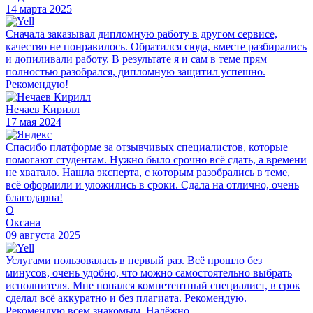
14 марта 2025
Сначала заказывал дипломную работу в другом сервисе,
качество не понравилось. Обратился сюда, вместе разбирались
и допиливали работу. В результате я и сам в теме прям
полностью разобрался, дипломную защитил успешно.
Рекомендую!
Нечаев Кирилл
17 мая 2024
Спасибо платформе за отзывчивых специалистов, которые
помогают студентам. Нужно было срочно всё сдать, а времени
не хватало. Нашла эксперта, с которым разобрались в теме,
всё оформили и уложились в сроки. Сдала на отлично, очень
благодарна!
О
Оксана
09 августа 2025
Услугами пользовалась в первый раз. Всё прошло без
минусов, очень удобно, что можно самостоятельно выбрать
исполнителя. Мне попался компетентный специалист, в срок
сделал всё аккуратно и без плагиата. Рекомендую.
Рекомендую всем знакомым. Надёжно.