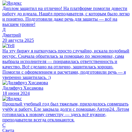
Диплом защитил на отлично! На платформе помогли довести
работу до идеала. Нашёл преподавателя, с которым было легко
и понятно. Подготовили даже речь для защиты — всё на
высшем уровне!
Д
Дмитрий
20 августа 2025
На эту биржу я наткнулась просто случайно, искала подобный
ресурс. Сначала обратилась за помощью по экономике, сама
выбрала исполнителя — понравилась ответственность и
качество. Всё сделано на отлично, защитилась хорошо.
Помогли с оформлением и расчетами, подготовили речь — я
уверенно защитилась. :)
Диляфруз Хисамова
18 июня 2024
Прошлый учебный год был тяжелым, приходилось совмещать
учёбу и работу. Еле закрыла долги с помощью Автор24. Летом
готовилась к новому семестру — здесь всё нужное,
преподаватели всегда откликаются.
С
Света