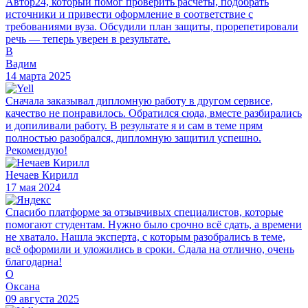
Автор24, который помог проверить расчёты, подобрать
источники и привести оформление в соответствие с
требованиями вуза. Обсудили план защиты, прорепетировали
речь — теперь уверен в результате.
В
Вадим
14 марта 2025
Сначала заказывал дипломную работу в другом сервисе,
качество не понравилось. Обратился сюда, вместе разбирались
и допиливали работу. В результате я и сам в теме прям
полностью разобрался, дипломную защитил успешно.
Рекомендую!
Нечаев Кирилл
17 мая 2024
Спасибо платформе за отзывчивых специалистов, которые
помогают студентам. Нужно было срочно всё сдать, а времени
не хватало. Нашла эксперта, с которым разобрались в теме,
всё оформили и уложились в сроки. Сдала на отлично, очень
благодарна!
О
Оксана
09 августа 2025