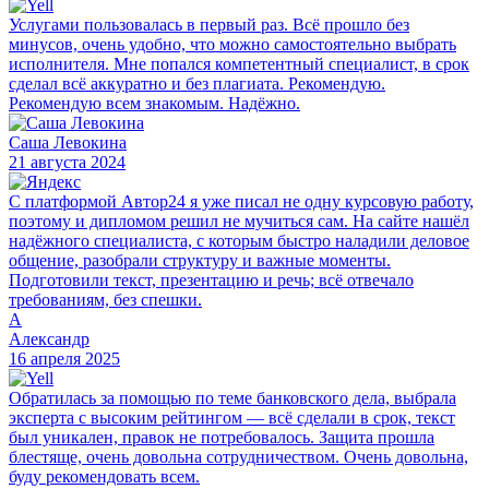
Услугами пользовалась в первый раз. Всё прошло без
минусов, очень удобно, что можно самостоятельно выбрать
исполнителя. Мне попался компетентный специалист, в срок
сделал всё аккуратно и без плагиата. Рекомендую.
Рекомендую всем знакомым. Надёжно.
Саша Левокина
21 августа 2024
С платформой Автор24 я уже писал не одну курсовую работу,
поэтому и дипломом решил не мучиться сам. На сайте нашёл
надёжного специалиста, с которым быстро наладили деловое
общение, разобрали структуру и важные моменты.
Подготовили текст, презентацию и речь; всё отвечало
требованиям, без спешки.
А
Александр
16 апреля 2025
Обратилась за помощью по теме банковского дела, выбрала
эксперта с высоким рейтингом — всё сделали в срок, текст
был уникален, правок не потребовалось. Защита прошла
блестяще, очень довольна сотрудничеством. Очень довольна,
буду рекомендовать всем.