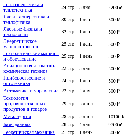
Теплоэнергетика и
24 стр.
3 дня
2200 ₽
теплотехника
Ядерная энергетика и
30 стр.
1 день
500 ₽
теплофизика
Ядерные физика и
32 стр.
1 день
500 ₽
технологии
Энергетическое
25 стр.
1 день
500 ₽
машиностроение
Технологические машины
25 стр.
1 день
500 ₽
и оборудование
Авиационная и ракетно-
22 стр.
3 дня
500 ₽
космическая техника
Приборостроение и
24 стр.
1 день
500 ₽
оптотехника
Автоматика и управление
22 стр.
2 дня
500 ₽
Технология
продовольственных
29 стр.
5 дней
500 ₽
продуктов и товаров
Металлургия
28 стр.
5 дней
10100 ₽
Базы данных
28 стр.
4 дня
9700 ₽
Теоретическая механика
21 стр.
1 день
500 ₽