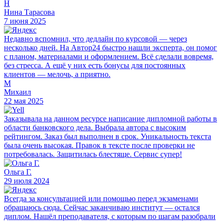
Н
Нина Тарасова
7 июня 2025
Недавно вспомнил, что дедлайн по курсовой — через
несколько дней. На Автор24 быстро нашли эксперта, он помог
с планом, материалами и оформлением. Всё сделали вовремя,
без стресса. А ещё у них есть бонусы для постоянных
клиентов — мелочь, а приятно.
М
Михаил
22 мая 2025
Заказывала на данном ресурсе написание дипломной работы в
области банковского дела. Выбрала автора с высоким
рейтингом. Заказ был выполнен в срок. Уникальность текста
была очень высокая. Правок в тексте после проверки не
потребовалась. Защитилась блестяще. Сервис супер!
Ольга Г.
29 июля 2024
Всегда за консультацией или помощью перед экзаменами
обращаюсь сюда. Сейчас заканчиваю институт — остался
диплом. Нашёл преподавателя, с которым по шагам разобрали