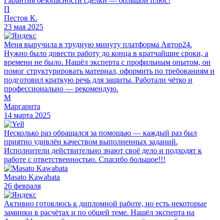
Гарантия безопасности сделки — большой плюс!
П
Пестов К.
23 мая 2025
Меня выручила в трудную минуту платформа Автор24.
Нужно было довести работу до конца в кратчайшие сроки, а
времени не было. Нашёл эксперта с профильным опытом, он
помог структурировать материал, оформить по требованиям и
подготовил краткую речь для защиты. Работали чётко и
профессионально — рекомендую.
М
Маргарита
14 марта 2025
Несколько раз обращался за помощью — каждый раз был
приятно удивлён качеством выполненных заданий.
Исполнители действительно знают своё дело и подходят к
работе с ответственностью. Спасибо большое!!!
Masato Kawabata
26 февраля
Активно готовлюсь к дипломной работе, но есть некоторые
заминки в расчётах и по общей теме. Нашёл эксперта на