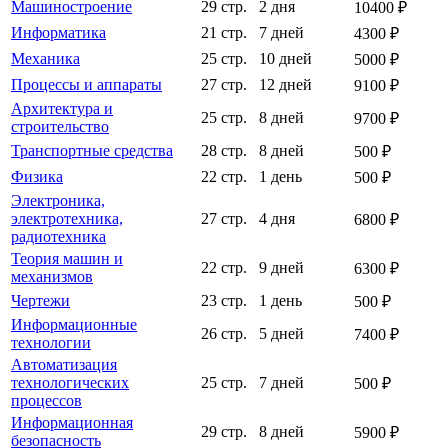
Машиностроение
29 стр.
2 дня
10400 ₽
Информатика
21 стр.
7 дней
4300 ₽
Механика
25 стр.
10 дней
5000 ₽
Процессы и аппараты
27 стр.
12 дней
9100 ₽
Архитектура и
25 стр.
8 дней
9700 ₽
строительство
Транспортные средства
28 стр.
8 дней
500 ₽
Физика
22 стр.
1 день
500 ₽
Электроника,
электротехника,
27 стр.
4 дня
6800 ₽
радиотехника
Теория машин и
22 стр.
9 дней
6300 ₽
механизмов
Чертежи
23 стр.
1 день
500 ₽
Информационные
26 стр.
5 дней
7400 ₽
технологии
Автоматизация
технологических
25 стр.
7 дней
500 ₽
процессов
Информационная
29 стр.
8 дней
5900 ₽
безопасность