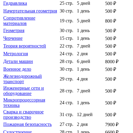
Гидравлика
25 стр.
5 дней
500 ₽
Начертательная геометрия
30 стр.
1 день
500 ₽
Сопротивление
19 стр.
5 дней
800 ₽
материалов
Геометрия
30 стр.
1 день
500 ₽
Черчение
15 стр.
1 день
500 ₽
Теория вероятностей
22 стр.
7 дней
500 ₽
Метрология
24 стр.
2 дня
500 ₽
Детали машин
28 стр.
6 дней
8000 ₽
Военное дело
30 стр.
1 день
500 ₽
Железнодорожный
29 стр.
4 дня
500 ₽
транспорт
Инженерные сети и
28 стр.
7 дней
500 ₽
оборудование
Микропроцессорная
24 стр.
1 день
500 ₽
техника
Сварка и сварочное
31 стр.
12 дней
500 ₽
производство
Пожарная безопасность
27 стр.
2 дня
7900 ₽
Судостроение
28 стр.
1 день
6600 ₽