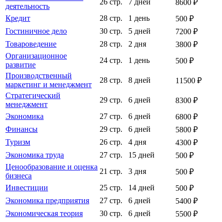
26 стр.
7 дней
8600 ₽
деятельность
Кредит
28 стр.
1 день
500 ₽
Гостиничное дело
30 стр.
5 дней
7200 ₽
Товароведение
28 стр.
2 дня
3800 ₽
Организационное
24 стр.
1 день
500 ₽
развитие
Производственный
28 стр.
8 дней
11500 ₽
маркетинг и менеджмент
Стратегический
29 стр.
6 дней
8300 ₽
менеджмент
Экономика
27 стр.
6 дней
6800 ₽
Финансы
29 стр.
6 дней
5800 ₽
Туризм
26 стр.
4 дня
4300 ₽
Экономика труда
27 стр.
15 дней
500 ₽
Ценообразование и оценка
21 стр.
3 дня
500 ₽
бизнеса
Инвестиции
25 стр.
14 дней
500 ₽
Экономика предприятия
27 стр.
6 дней
5400 ₽
Экономическая теория
30 стр.
6 дней
5500 ₽