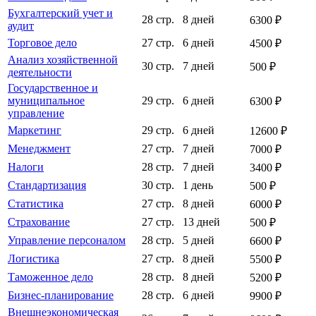
Бухгалтерский учет и
28 стр.
8 дней
6300 ₽
аудит
Торговое дело
27 стр.
6 дней
4500 ₽
Анализ хозяйственной
30 стр.
7 дней
500 ₽
деятельности
Государственное и
муниципальное
29 стр.
6 дней
6300 ₽
управление
Маркетинг
29 стр.
6 дней
12600 ₽
Менеджмент
27 стр.
7 дней
7000 ₽
Налоги
28 стр.
7 дней
3400 ₽
Стандартизация
30 стр.
1 день
500 ₽
Статистика
27 стр.
8 дней
6000 ₽
Страхование
27 стр.
13 дней
500 ₽
Управление персоналом
28 стр.
5 дней
6600 ₽
Логистика
27 стр.
8 дней
5500 ₽
Таможенное дело
28 стр.
8 дней
5200 ₽
Бизнес-планирование
28 стр.
6 дней
9900 ₽
Внешнеэкономическая