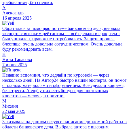
требованиям, без спешки.
А
Александр
16 апреля 2025
Обратилась за помощью по теме банковского дела, выбрала
эксперта с высоким рейтингом — всё сделали в срок, текст
был уникален, правок не потребовалось. Защита прошла
блестяще, очень довольна сотрудничеством. Очень довольна,
буду рекомендовать всем.
Н
Нина Тарасова
7 июня 2025
Недавно вспомнил, что дедлайн по курсовой — через
несколько дней. На Автор24 быстро нашли эксперта, он помог
с планом, материалами и оформлением. Всё сделали вовремя,
без стресса. А ещё у них есть бонусы для постоянных
клиентов — мелочь, а приятно.
М
Михаил
22 мая 2025
Заказывала на данном ресурсе написание дипломной работы в
области банковского дела. Выбрала автора с высоким