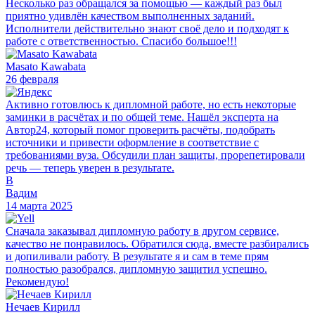
Несколько раз обращался за помощью — каждый раз был
приятно удивлён качеством выполненных заданий.
Исполнители действительно знают своё дело и подходят к
работе с ответственностью. Спасибо большое!!!
Masato Kawabata
26 февраля
Активно готовлюсь к дипломной работе, но есть некоторые
заминки в расчётах и по общей теме. Нашёл эксперта на
Автор24, который помог проверить расчёты, подобрать
источники и привести оформление в соответствие с
требованиями вуза. Обсудили план защиты, прорепетировали
речь — теперь уверен в результате.
В
Вадим
14 марта 2025
Сначала заказывал дипломную работу в другом сервисе,
качество не понравилось. Обратился сюда, вместе разбирались
и допиливали работу. В результате я и сам в теме прям
полностью разобрался, дипломную защитил успешно.
Рекомендую!
Нечаев Кирилл