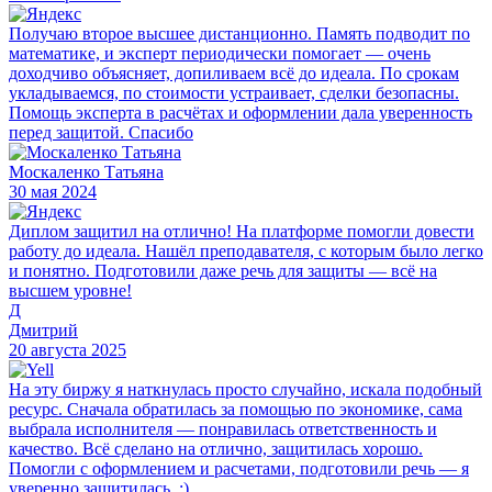
Получаю второе высшее дистанционно. Память подводит по
математике, и эксперт периодически помогает — очень
доходчиво объясняет, допиливаем всё до идеала. По срокам
укладываемся, по стоимости устраивает, сделки безопасны.
Помощь эксперта в расчётах и оформлении дала уверенность
перед защитой. Спасибо
Москаленко Татьяна
30 мая 2024
Диплом защитил на отлично! На платформе помогли довести
работу до идеала. Нашёл преподавателя, с которым было легко
и понятно. Подготовили даже речь для защиты — всё на
высшем уровне!
Д
Дмитрий
20 августа 2025
На эту биржу я наткнулась просто случайно, искала подобный
ресурс. Сначала обратилась за помощью по экономике, сама
выбрала исполнителя — понравилась ответственность и
качество. Всё сделано на отлично, защитилась хорошо.
Помогли с оформлением и расчетами, подготовили речь — я
уверенно защитилась. :)