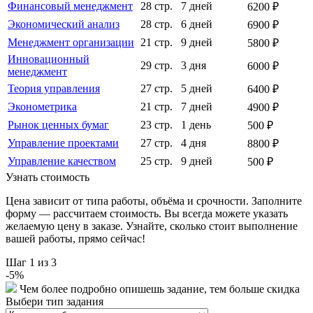
Финансовый менеджмент
28 стр.
7 дней
6200 ₽
Экономический анализ
28 стр.
6 дней
6900 ₽
Менеджмент организации
21 стр.
9 дней
5800 ₽
Инновационный
29 стр.
3 дня
6000 ₽
менеджмент
Теория управления
27 стр.
5 дней
6400 ₽
Эконометрика
21 стр.
7 дней
4900 ₽
Рынок ценных бумаг
23 стр.
1 день
500 ₽
Управление проектами
27 стр.
4 дня
8800 ₽
Управление качеством
25 стр.
9 дней
500 ₽
Узнать стоимость
Цена зависит от типа работы, объёма и срочности. Заполните
форму — рассчитаем стоимость. Вы всегда можете указать
желаемую цену в заказе. Узнайте, сколько стоит выполнение
вашей работы, прямо сейчас!
Шаг
1
из 3
-
5
%
Чем более подробно опишешь задание, тем больше скидка
Выбери тип задания