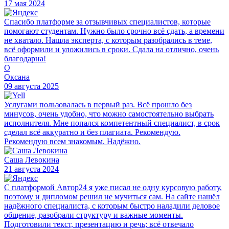
17 мая 2024
Спасибо платформе за отзывчивых специалистов, которые
помогают студентам. Нужно было срочно всё сдать, а времени
не хватало. Нашла эксперта, с которым разобрались в теме,
всё оформили и уложились в сроки. Сдала на отлично, очень
благодарна!
О
Оксана
09 августа 2025
Услугами пользовалась в первый раз. Всё прошло без
минусов, очень удобно, что можно самостоятельно выбрать
исполнителя. Мне попался компетентный специалист, в срок
сделал всё аккуратно и без плагиата. Рекомендую.
Рекомендую всем знакомым. Надёжно.
Саша Левокина
21 августа 2024
С платформой Автор24 я уже писал не одну курсовую работу,
поэтому и дипломом решил не мучиться сам. На сайте нашёл
надёжного специалиста, с которым быстро наладили деловое
общение, разобрали структуру и важные моменты.
Подготовили текст, презентацию и речь; всё отвечало