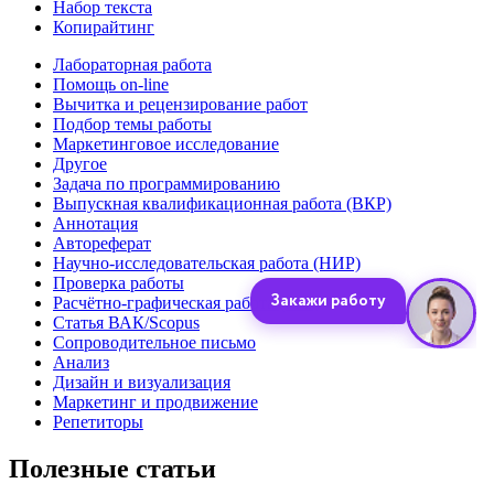
Набор текста
Копирайтинг
Лабораторная работа
Помощь on-line
Вычитка и рецензирование работ
Подбор темы работы
Маркетинговое исследование
Другое
Задача по программированию
Выпускная квалификационная работа (ВКР)
Аннотация
Автореферат
Научно-исследовательская работа (НИР)
Проверка работы
Расчётно-графическая работа (РГР)
Статья ВАК/Scopus
Сопроводительное письмо
Анализ
Дизайн и визуализация
Маркетинг и продвижение
Репетиторы
Полезные статьи