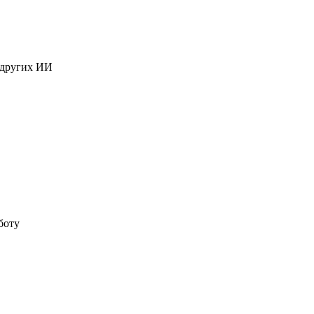
 других ИИ
боту