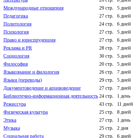
Международные отношения
29 стр.
5 дней
Педагогика
27 стр.
6 дней
Политология
24 стр.
6 дней
Психология
27 стр.
5 дней
Право и юриспруденция
27 стр.
6 дней
Реклама и PR
28 стр.
7 дней
Социология
30 стр.
5 дней
Философия
20 стр.
5 дней
Языкознание и филология
26 стр.
7 дней
Языки (переводы)
29 стр.
5 дней
Документоведение и архивоведение
27 стр.
7 дней
Библиотечно-информационная деятельность
24 стр.
1 день
Режиссура
43 стр.
11 дней
Физическая культура
25 стр.
8 дней
Этика
27 стр.
1 день
Музыка
25 стр.
2 дня
Социальная работа
29 стр.
6 дней