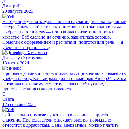
Д
Дмитрий
20 августа 2025
На эту биржу я наткнулась просто случайно, искала подобный
ресурс. Сначала обратилась за помощью по экономике, сама
выбрала исполнителя — понравилась ответственность и
качество. Всё сделано на отлично, защитилась хорошо.
Помогли с оформлением и расчетами, подготовили речь — я
уверенно защитилась. :)
Диляфруз Хисамова
18 июня 2024
Прошлый учебный год был тяжелым, приходилось совмещать
учёбу и работу. Еле закрыла долги с помощью Автор24. Летом
готовилась к новому семестру — здесь всё нужное,
преподаватели всегда откликаются.
С
Света
12 сентября 2025
Сайт реально помогает учиться, а в сессию — просто
спасение. Преподаватели отвечают быстро, нормально
относятся к доработкам. Цены адекватные, можно платить