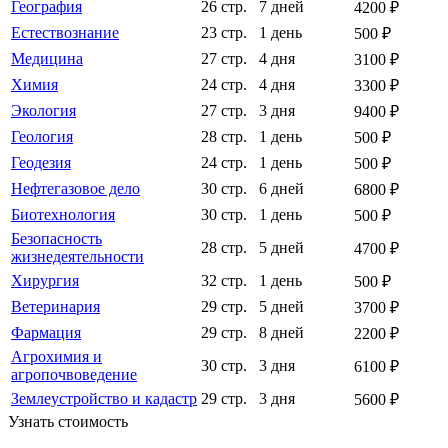
География
26 стр.
7 дней
4200 ₽
Естествознание
23 стр.
1 день
500 ₽
Медицина
27 стр.
4 дня
3100 ₽
Химия
24 стр.
4 дня
3300 ₽
Экология
27 стр.
3 дня
9400 ₽
Геология
28 стр.
1 день
500 ₽
Геодезия
24 стр.
1 день
500 ₽
Нефтегазовое дело
30 стр.
6 дней
6800 ₽
Биотехнология
30 стр.
1 день
500 ₽
Безопасность
28 стр.
5 дней
4700 ₽
жизнедеятельности
Хирургия
32 стр.
1 день
500 ₽
Ветеринария
29 стр.
5 дней
3700 ₽
Фармация
29 стр.
8 дней
2200 ₽
Агрохимия и
30 стр.
3 дня
6100 ₽
агропочвоведение
Землеустройство и кадастр
29 стр.
3 дня
5600 ₽
Узнать стоимость