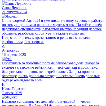
Саша Левокина
21 августа 2024
С платформой Автор24 я уже писал не одну курсовую работу,
поэтому и дипломом решил не мучиться сам. На сайте нашёл
надёжного специалиста, с которым быстро наладили деловое
общение, разобрали структуру и важные моменты.
Подготовили текст, презентацию и речь; всё отвечало
требованиям, без спешки.
А
Александр
16 апреля 2025
Обратилась за помощью по теме банковского дела, выбрала
эксперта с высоким рейтингом — всё сделали в срок, текст
был уникален, правок не потребовалось. Защита прошла
блестяще, очень довольна сотрудничеством. Очень довольна,
буду рекомендовать всем.
Н
Нина Тарасова
7 июня 2025
Недавно вспомнил, что дедлайн по курсовой — через
несколько дней. На Автор24 быстро нашли эксперта, он помог