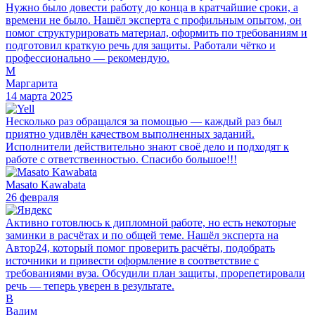
Нужно было довести работу до конца в кратчайшие сроки, а
времени не было. Нашёл эксперта с профильным опытом, он
помог структурировать материал, оформить по требованиям и
подготовил краткую речь для защиты. Работали чётко и
профессионально — рекомендую.
М
Маргарита
14 марта 2025
Несколько раз обращался за помощью — каждый раз был
приятно удивлён качеством выполненных заданий.
Исполнители действительно знают своё дело и подходят к
работе с ответственностью. Спасибо большое!!!
Masato Kawabata
26 февраля
Активно готовлюсь к дипломной работе, но есть некоторые
заминки в расчётах и по общей теме. Нашёл эксперта на
Автор24, который помог проверить расчёты, подобрать
источники и привести оформление в соответствие с
требованиями вуза. Обсудили план защиты, прорепетировали
речь — теперь уверен в результате.
В
Вадим