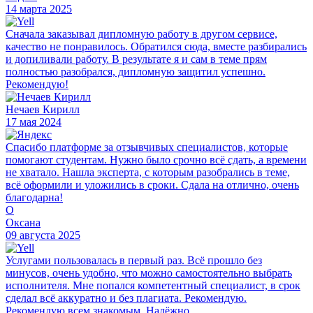
14 марта 2025
Сначала заказывал дипломную работу в другом сервисе,
качество не понравилось. Обратился сюда, вместе разбирались
и допиливали работу. В результате я и сам в теме прям
полностью разобрался, дипломную защитил успешно.
Рекомендую!
Нечаев Кирилл
17 мая 2024
Спасибо платформе за отзывчивых специалистов, которые
помогают студентам. Нужно было срочно всё сдать, а времени
не хватало. Нашла эксперта, с которым разобрались в теме,
всё оформили и уложились в сроки. Сдала на отлично, очень
благодарна!
О
Оксана
09 августа 2025
Услугами пользовалась в первый раз. Всё прошло без
минусов, очень удобно, что можно самостоятельно выбрать
исполнителя. Мне попался компетентный специалист, в срок
сделал всё аккуратно и без плагиата. Рекомендую.
Рекомендую всем знакомым. Надёжно.