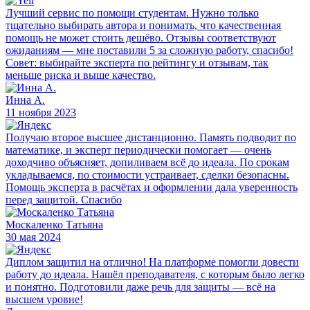
Лучший сервис по помощи студентам. Нужно только
тщательно выбирать автора и понимать, что качественная
помощь не может стоить дешёво. Отзывы соответствуют
ожиданиям — мне поставили 5 за сложную работу, спасибо!
Совет: выбирайте эксперта по рейтингу и отзывам, так
меньше риска и выше качество.
Инна А.
11 ноября 2023
Получаю второе высшее дистанционно. Память подводит по
математике, и эксперт периодически помогает — очень
доходчиво объясняет, допиливаем всё до идеала. По срокам
укладываемся, по стоимости устраивает, сделки безопасны.
Помощь эксперта в расчётах и оформлении дала уверенность
перед защитой. Спасибо
Москаленко Татьяна
30 мая 2024
Диплом защитил на отлично! На платформе помогли довести
работу до идеала. Нашёл преподавателя, с которым было легко
и понятно. Подготовили даже речь для защиты — всё на
высшем уровне!