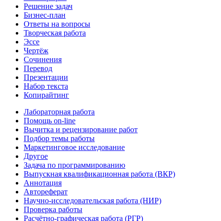
Решение задач
Бизнес-план
Ответы на вопросы
Творческая работа
Эссе
Чертёж
Сочинения
Перевод
Презентации
Набор текста
Копирайтинг
Лабораторная работа
Помощь on-line
Вычитка и рецензирование работ
Подбор темы работы
Маркетинговое исследование
Другое
Задача по программированию
Выпускная квалификационная работа (ВКР)
Аннотация
Автореферат
Научно-исследовательская работа (НИР)
Проверка работы
Расчётно-графическая работа (РГР)