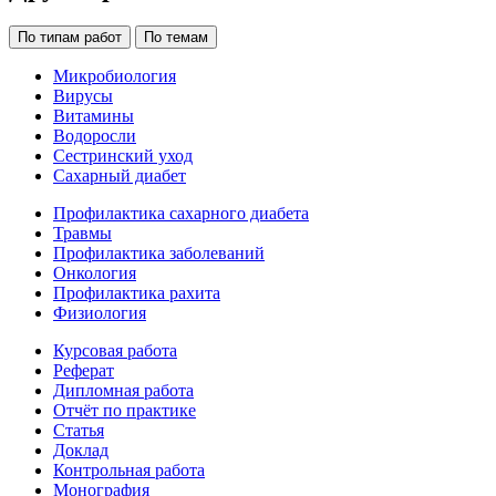
По типам работ
По темам
Микробиология
Вирусы
Витамины
Водоросли
Сестринский уход
Сахарный диабет
Профилактика сахарного диабета
Травмы
Профилактика заболеваний
Онкология
Профилактика рахита
Физиология
Курсовая работа
Реферат
Дипломная работа
Отчёт по практике
Статья
Доклад
Контрольная работа
Монография