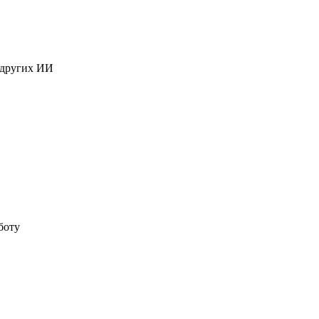
 других ИИ
боту