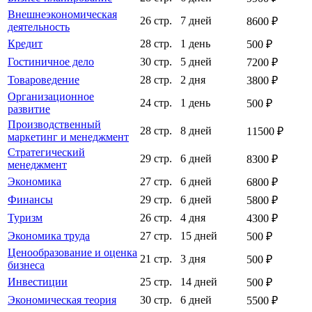
Внешнеэкономическая
26 стр.
7 дней
8600 ₽
деятельность
Кредит
28 стр.
1 день
500 ₽
Гостиничное дело
30 стр.
5 дней
7200 ₽
Товароведение
28 стр.
2 дня
3800 ₽
Организационное
24 стр.
1 день
500 ₽
развитие
Производственный
28 стр.
8 дней
11500 ₽
маркетинг и менеджмент
Стратегический
29 стр.
6 дней
8300 ₽
менеджмент
Экономика
27 стр.
6 дней
6800 ₽
Финансы
29 стр.
6 дней
5800 ₽
Туризм
26 стр.
4 дня
4300 ₽
Экономика труда
27 стр.
15 дней
500 ₽
Ценообразование и оценка
21 стр.
3 дня
500 ₽
бизнеса
Инвестиции
25 стр.
14 дней
500 ₽
Экономическая теория
30 стр.
6 дней
5500 ₽