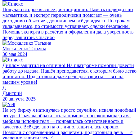
Получаю второе высшее дистанционно. Память подводит по
математике, и эксперт периодически помогает — очень
доходчиво объясняет, допиливаем всё до идеала. По срокам
укладываемся, по стоимости устраивает, сделки безопасны.
Помощь эксперта в расчётах и оформлении дала уверенность
перед защитой. Спасибо
Москаленко Татьяна
30 мая 2024
Диплом защитил на отлично! На платформе помогли довести
работу до идеала. Нашёл преподавателя, с которым было легко
и понятно. Подготовили даже речь для защиты — всё на
высшем уровне!
Д
Дмитрий
20 августа 2025
На эту биржу я наткнулась просто случайно, искала подобный
ресурс. Сначала обратилась за помощью по экономике, сама
выбрала исполнителя — понравилась ответственность и
качество. Всё сделано на отлично, защитилась хорошо.
Помогли с оформлением и расчетами, подготовили речь — я
уверенно защитилась. :)