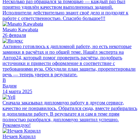
Несколько раз обращался за помощью — каждый раз был
приятно удивлён качеством выполненных заданий.
Исполнители действительно знают своё дело и подходят к
работе с ответственностью. Спасибо большое!!!
Masato Kawabata
26 февраля
Активно готовлюсь к дипломной работе, но есть некоторые
заминки в расчётах и по общей теме. Нашёл эксперта на
Автор24, который помог проверить расчёты, подобрать
источники и привести оформление в соответствие с
требованиями вуза. Обсудили план защиты, прорепетировали
речь — теперь уверен в результате.
В
Вадим
14 марта 2025
Сначала заказывал дипломную работу в другом сервисе,
качество не понравилось. Обратился сюда, вместе разбирались
и допиливали работу. В результате я и сам в теме прям
полностью разобрался, дипломную защитил успешно.
Рекомендую!
Нечаев Кирилл