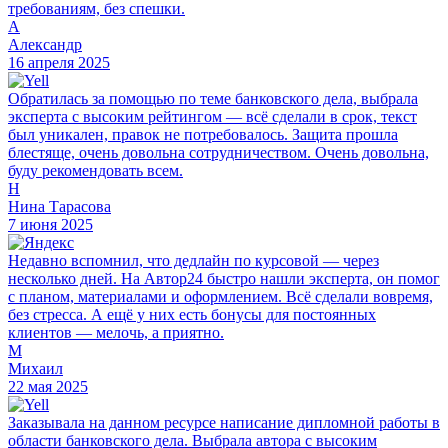
требованиям, без спешки.
А
Александр
16 апреля 2025
Обратилась за помощью по теме банковского дела, выбрала
эксперта с высоким рейтингом — всё сделали в срок, текст
был уникален, правок не потребовалось. Защита прошла
блестяще, очень довольна сотрудничеством. Очень довольна,
буду рекомендовать всем.
Н
Нина Тарасова
7 июня 2025
Недавно вспомнил, что дедлайн по курсовой — через
несколько дней. На Автор24 быстро нашли эксперта, он помог
с планом, материалами и оформлением. Всё сделали вовремя,
без стресса. А ещё у них есть бонусы для постоянных
клиентов — мелочь, а приятно.
М
Михаил
22 мая 2025
Заказывала на данном ресурсе написание дипломной работы в
области банковского дела. Выбрала автора с высоким