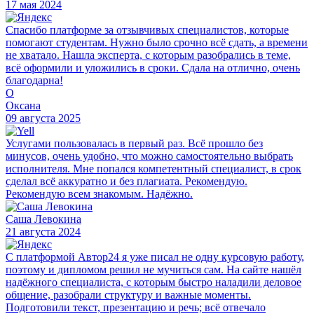
17 мая 2024
Спасибо платформе за отзывчивых специалистов, которые
помогают студентам. Нужно было срочно всё сдать, а времени
не хватало. Нашла эксперта, с которым разобрались в теме,
всё оформили и уложились в сроки. Сдала на отлично, очень
благодарна!
О
Оксана
09 августа 2025
Услугами пользовалась в первый раз. Всё прошло без
минусов, очень удобно, что можно самостоятельно выбрать
исполнителя. Мне попался компетентный специалист, в срок
сделал всё аккуратно и без плагиата. Рекомендую.
Рекомендую всем знакомым. Надёжно.
Саша Левокина
21 августа 2024
С платформой Автор24 я уже писал не одну курсовую работу,
поэтому и дипломом решил не мучиться сам. На сайте нашёл
надёжного специалиста, с которым быстро наладили деловое
общение, разобрали структуру и важные моменты.
Подготовили текст, презентацию и речь; всё отвечало