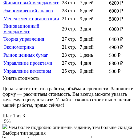
Финансовый менеджмент
28 стр.
7 дней
6200 ₽
Экономический анализ
28 стр.
6 дней
6900 ₽
Менеджмент организации
21 стр.
9 дней
5800 ₽
Инновационный
29 стр.
3 дня
6000 ₽
менеджмент
Теория управления
27 стр.
5 дней
6400 ₽
Эконометрика
21 стр.
7 дней
4900 ₽
Рынок ценных бумаг
23 стр.
1 день
500 ₽
Управление проектами
27 стр.
4 дня
8800 ₽
Управление качеством
25 стр.
9 дней
500 ₽
Узнать стоимость
Цена зависит от типа работы, объёма и срочности. Заполните
форму — рассчитаем стоимость. Вы всегда можете указать
желаемую цену в заказе. Узнайте, сколько стоит выполнение
вашей работы, прямо сейчас!
Шаг
1
из 3
-
5
%
Чем более подробно опишешь задание, тем больше скидка
Выбери тип задания