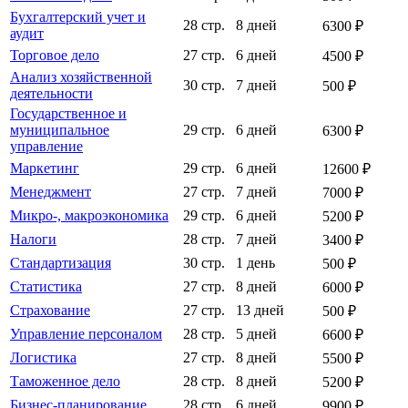
Бухгалтерский учет и
28 стр.
8 дней
6300 ₽
аудит
Торговое дело
27 стр.
6 дней
4500 ₽
Анализ хозяйственной
30 стр.
7 дней
500 ₽
деятельности
Государственное и
муниципальное
29 стр.
6 дней
6300 ₽
управление
Маркетинг
29 стр.
6 дней
12600 ₽
Менеджмент
27 стр.
7 дней
7000 ₽
Микро-, макроэкономика
29 стр.
6 дней
5200 ₽
Налоги
28 стр.
7 дней
3400 ₽
Стандартизация
30 стр.
1 день
500 ₽
Статистика
27 стр.
8 дней
6000 ₽
Страхование
27 стр.
13 дней
500 ₽
Управление персоналом
28 стр.
5 дней
6600 ₽
Логистика
27 стр.
8 дней
5500 ₽
Таможенное дело
28 стр.
8 дней
5200 ₽
Бизнес-планирование
28 стр.
6 дней
9900 ₽