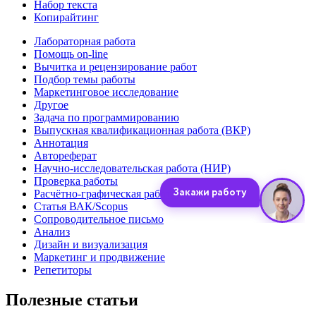
Набор текста
Копирайтинг
Лабораторная работа
Помощь on-line
Вычитка и рецензирование работ
Подбор темы работы
Маркетинговое исследование
Другое
Задача по программированию
Выпускная квалификационная работа (ВКР)
Аннотация
Автореферат
Научно-исследовательская работа (НИР)
Проверка работы
Расчётно-графическая работа (РГР)
Статья ВАК/Scopus
Сопроводительное письмо
Анализ
Дизайн и визуализация
Маркетинг и продвижение
Репетиторы
Полезные статьи