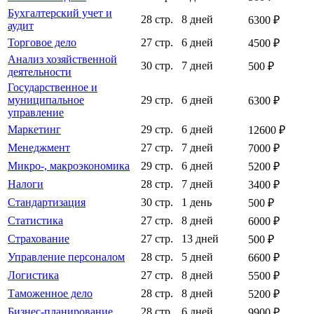
Бухгалтерский учет и
28 стр.
8 дней
6300 ₽
аудит
Торговое дело
27 стр.
6 дней
4500 ₽
Анализ хозяйственной
30 стр.
7 дней
500 ₽
деятельности
Государственное и
муниципальное
29 стр.
6 дней
6300 ₽
управление
Маркетинг
29 стр.
6 дней
12600 ₽
Менеджмент
27 стр.
7 дней
7000 ₽
Микро-, макроэкономика
29 стр.
6 дней
5200 ₽
Налоги
28 стр.
7 дней
3400 ₽
Стандартизация
30 стр.
1 день
500 ₽
Статистика
27 стр.
8 дней
6000 ₽
Страхование
27 стр.
13 дней
500 ₽
Управление персоналом
28 стр.
5 дней
6600 ₽
Логистика
27 стр.
8 дней
5500 ₽
Таможенное дело
28 стр.
8 дней
5200 ₽
Бизнес-планирование
28 стр.
6 дней
9900 ₽