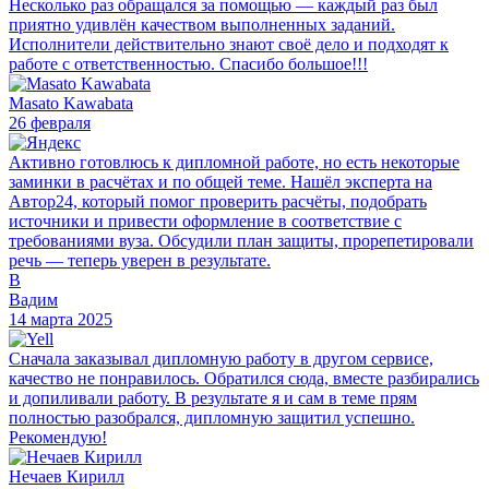
Несколько раз обращался за помощью — каждый раз был
приятно удивлён качеством выполненных заданий.
Исполнители действительно знают своё дело и подходят к
работе с ответственностью. Спасибо большое!!!
Masato Kawabata
26 февраля
Активно готовлюсь к дипломной работе, но есть некоторые
заминки в расчётах и по общей теме. Нашёл эксперта на
Автор24, который помог проверить расчёты, подобрать
источники и привести оформление в соответствие с
требованиями вуза. Обсудили план защиты, прорепетировали
речь — теперь уверен в результате.
В
Вадим
14 марта 2025
Сначала заказывал дипломную работу в другом сервисе,
качество не понравилось. Обратился сюда, вместе разбирались
и допиливали работу. В результате я и сам в теме прям
полностью разобрался, дипломную защитил успешно.
Рекомендую!
Нечаев Кирилл