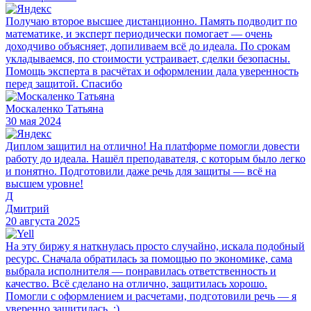
Получаю второе высшее дистанционно. Память подводит по
математике, и эксперт периодически помогает — очень
доходчиво объясняет, допиливаем всё до идеала. По срокам
укладываемся, по стоимости устраивает, сделки безопасны.
Помощь эксперта в расчётах и оформлении дала уверенность
перед защитой. Спасибо
Москаленко Татьяна
30 мая 2024
Диплом защитил на отлично! На платформе помогли довести
работу до идеала. Нашёл преподавателя, с которым было легко
и понятно. Подготовили даже речь для защиты — всё на
высшем уровне!
Д
Дмитрий
20 августа 2025
На эту биржу я наткнулась просто случайно, искала подобный
ресурс. Сначала обратилась за помощью по экономике, сама
выбрала исполнителя — понравилась ответственность и
качество. Всё сделано на отлично, защитилась хорошо.
Помогли с оформлением и расчетами, подготовили речь — я
уверенно защитилась. :)