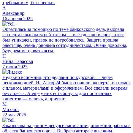
требованиям, без спешки.
А
Александр
16 апреля 2025
Обратилась за помощью по теме банковского дела, выбрала
эксперта с высоким рейтингом — всё сделали в срок, текст
был уникален, правок не потребовалось. Защита прошла
блестяще, очень довольна сотрудничеством. Очень довольна,
буду рекомендовать всем.
Н
Нина Тарасова
7 июня 2025
Недавно вспомнил, что дедлайн по курсовой — через
несколько дней. На Автор24 быстро нашли эксперта, он помог
с планом, материалами и оформлением. Всё сделали вовремя,
без стресса. А ещё у них есть бонусы для постоянных
клиентов — мелочь, а приятно.
М
Михаил
22 мая 2025
Заказывала на данном ресурсе написание дипломной работы в
области банковского дела. Выбрала автора с высоким