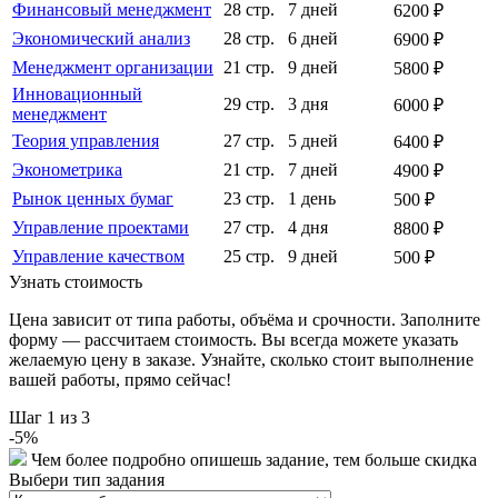
Финансовый менеджмент
28 стр.
7 дней
6200 ₽
Экономический анализ
28 стр.
6 дней
6900 ₽
Менеджмент организации
21 стр.
9 дней
5800 ₽
Инновационный
29 стр.
3 дня
6000 ₽
менеджмент
Теория управления
27 стр.
5 дней
6400 ₽
Эконометрика
21 стр.
7 дней
4900 ₽
Рынок ценных бумаг
23 стр.
1 день
500 ₽
Управление проектами
27 стр.
4 дня
8800 ₽
Управление качеством
25 стр.
9 дней
500 ₽
Узнать стоимость
Цена зависит от типа работы, объёма и срочности. Заполните
форму — рассчитаем стоимость. Вы всегда можете указать
желаемую цену в заказе. Узнайте, сколько стоит выполнение
вашей работы, прямо сейчас!
Шаг
1
из 3
-
5
%
Чем более подробно опишешь задание, тем больше скидка
Выбери тип задания