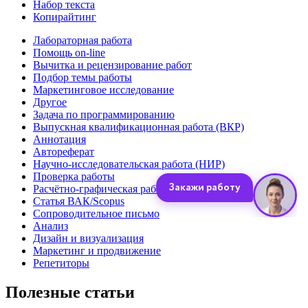
Набор текста
Копирайтинг
Лабораторная работа
Помощь on-line
Вычитка и рецензирование работ
Подбор темы работы
Маркетинговое исследование
Другое
Задача по программированию
Выпускная квалификационная работа (ВКР)
Аннотация
Автореферат
Научно-исследовательская работа (НИР)
Проверка работы
Расчётно-графическая работа (РГР)
Статья ВАК/Scopus
Сопроводительное письмо
Анализ
Дизайн и визуализация
Маркетинг и продвижение
Репетиторы
Полезные статьи