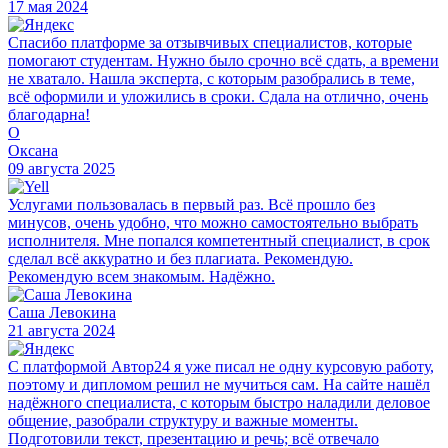
17 мая 2024
Спасибо платформе за отзывчивых специалистов, которые
помогают студентам. Нужно было срочно всё сдать, а времени
не хватало. Нашла эксперта, с которым разобрались в теме,
всё оформили и уложились в сроки. Сдала на отлично, очень
благодарна!
О
Оксана
09 августа 2025
Услугами пользовалась в первый раз. Всё прошло без
минусов, очень удобно, что можно самостоятельно выбрать
исполнителя. Мне попался компетентный специалист, в срок
сделал всё аккуратно и без плагиата. Рекомендую.
Рекомендую всем знакомым. Надёжно.
Саша Левокина
21 августа 2024
С платформой Автор24 я уже писал не одну курсовую работу,
поэтому и дипломом решил не мучиться сам. На сайте нашёл
надёжного специалиста, с которым быстро наладили деловое
общение, разобрали структуру и важные моменты.
Подготовили текст, презентацию и речь; всё отвечало